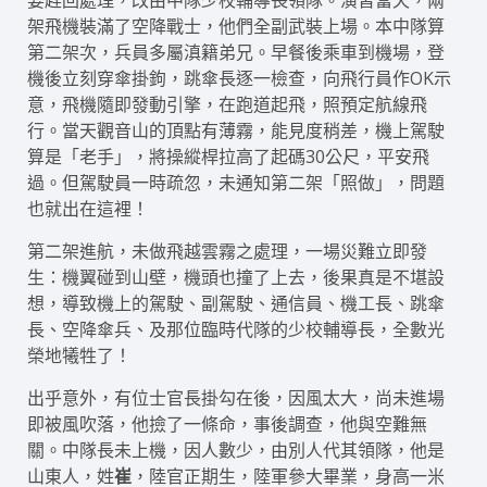
要趕回處理，改由中隊少校輔導長領隊。演習當天，兩
架飛機裝滿了空降戰士，他們全副武裝上場。本中隊算
第二架次，兵員多屬滇籍弟兄。早餐後乘車到機場，登
機後立刻穿傘掛鉤，跳傘長逐一檢查，向飛行員作OK示
意，飛機隨即發動引擎，在跑道起飛，照預定航線飛
行。當天觀音山的頂點有薄霧，能見度稍差，機上駕駛
算是「老手」，將操縱桿拉高了起碼30公尺，平安飛
過。但駕駛員一時疏忽，未通知第二架「照做」，問題
也就出在這裡！
第二架進航，未做飛越雲霧之處理，一場災難立即發
生：機翼碰到山壁，機頭也撞了上去，後果真是不堪設
想，導致機上的駕駛、副駕駛、通信員、機工長、跳傘
長、空降傘兵、及那位臨時代隊的少校輔導長，全數光
榮地犧牲了！
出乎意外，有位士官長掛勾在後，因風太大，尚未進場
即被風吹落，他撿了一條命，事後調查，他與空難無
關。中隊長未上機，因人數少，由別人代其領隊，他是
山東人，姓
崔
，陸官正期生，陸軍參大畢業，身高一米