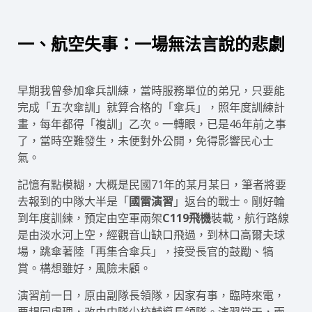
一、航空失事：一場無法言說的悲劇
早期我曾參加傘兵訓練，當時服務單位的弟兄，只要能
完成「五次傘訓」就算合格的「傘兵」，照年度訓練計
畫，每年都得「複訓」乙次。一轉眼，已是46年前之事
了，當時空難發生，未便對外公開，免得影響民心士
氣。
記憶有點模糊，大概是民國71年的某月某日，筆者將要
去報到的中隊大半是「
國雷演習
」返台的戰士。剛好輪
到年度訓練，預定由空軍兩架
C119飛機
裝載，航行路線
是由淡水河上空，經觀音山缺口飛過，到林口高爾夫球
場，跳傘著陸「再集合傘兵」，接受長官的鼓勵、犒
賞。構想雖好，風險未顧。
演習前一日，原由副隊長領隊，因家有事，臨時來電，