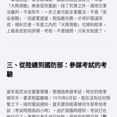
「大隊測驗」將會受到重創，除了究責之外，還得交軍
法審判。不是吹牛，一步之差可能全軍覆沒，不會「安
全過關」，因處置適當，假設敵任務，才得於圓滿完
成，順利交差。年度之內的「大隊測驗」也順利結束，
上級長官如何評價、考核，不便過問，只有天知道了。
三、從陸總到國防部：參謀考試的考
驗
當年是否派任重要軍職，需通過參謀考試，時任的陸軍
總司令，要求相當嚴格。1970年6月初，我在沒有任何預
警之下，接到電話通知，當天要到陸軍總司令部參加考
試（考試時間為四小時）。由於是臨時趕到，考試已在
進行中了。考題由考生自行抽取，我抽到的題目是「
監