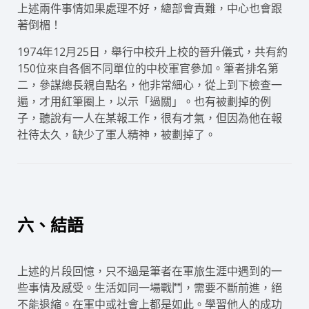
上述兩件事情如果處理不好，總部會責難，中心也會跟
著倒楣！
1974年12月25日，舉行中校升上校的晉升儀式，共有約
150位來自各個不同單位的中校軍官參加。筆者排名第
二，參謀總長親自點名，他非常細心，從上到下檢查一
遍，才用紅筆圈上，以示「過關」。也有被劃掉的例
子，聽說有一人在某報工作，很有才氣，但因為他在報
社待太久，缺少了軍人精神，被劃掉了。
六、結語
上述的片段回憶，只不過是筆者在軍旅生涯中遇到的一
些事情及感受。生活如同一場戰鬥，需要不斷前進，絕
不能退縮。在軍中或社會上都是如此。學習他人的成功