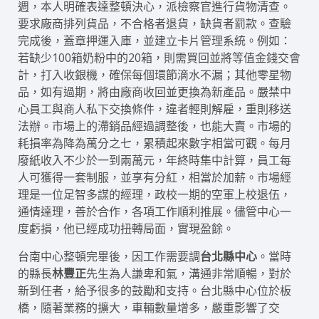
週，本人明確表達整頓決心，派檢察官進行貨物清查。
要求廠商排列貨品，不合格者退貨，缺貨者罰款。查驗
完成後，蓋章押運入庫，並建立卡片管理系統。例如：
若缺少100箱奶粉中的20箱，則需買回並將等值金錢交會
計，打入收銀機，確保每個環節滴水不漏；其他零星物
品，如有過期，將由廠商收回並更換為新產品。嚴禁中
心員工與商人私下交換條件，違者輕則解雇，重則移送
法辦。市場上的滯銷品經過調整後，也能大賣。市場的
耗損率為降為萬分之七，累積起來數字相當可觀。每月
廢紙收入不少於一到兩萬元，年終時集中計算，員工每
人可獲得一套制服，並享有分紅，相當於加薪。市場經
理是一位足智多謀的經理，政校一期的空軍上校退伍，
通情達理，善於合作，各項工作順利推展。儘管中心一
度虧損，他已經成功扭轉局面，實現盈餘。
台南中心整頓完畢後，因工作需要調
台北縣中心
。當時
的縣長
林豐正
先生為人謙卑和氣，溝通非常順暢，對於
新到任者，給予很多的鼓勵和支持。台北縣中心位於板
橋，隨著業務的擴大，車輛數量增多，嚴重影響了交