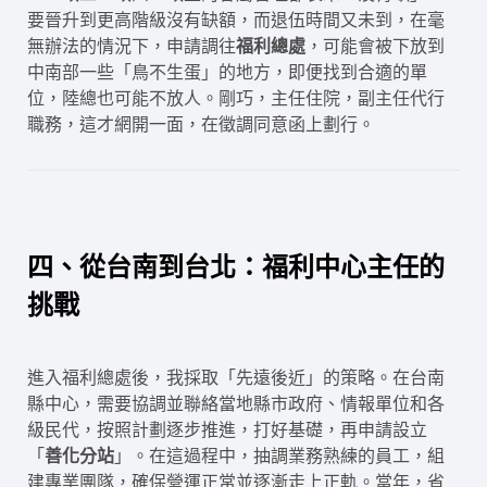
要晉升到更高階級沒有缺額，而退伍時間又未到，在毫
無辦法的情況下，申請調往
福利總處
，可能會被下放到
中南部一些「鳥不生蛋」的地方，即便找到合適的單
位，陸總也可能不放人。剛巧，主任住院，副主任代行
職務，這才網開一面，在徵調同意函上劃行。
四、從台南到台北：福利中心主任的
挑戰
進入福利總處後，我採取「先遠後近」的策略。在台南
縣中心，需要協調並聯絡當地縣市政府、情報單位和各
級民代，按照計劃逐步推進，打好基礎，再申請設立
「
善化分站
」。在這過程中，抽調業務熟練的員工，組
建專業團隊，確保營運正常並逐漸走上正軌。當年，省