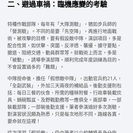
二、避過車禍：臨機應變的考驗
特種作戰部隊，每年有「大隊測驗」，猶如步兵師的
「營測驗」。不同的是要「先空降」，再進行地面戰
術。被攻擊的目標，要有假設敵中隊，演訓項目，多是
配合性質，如伏擊、突圍、反滲透、襲擾、據守要點、
撤退、阻絕交通、動員群眾等。就戰術上而言，多是
「被動」，誘導參演部隊，順利完成年度訓練為目的，
不會設置過多的「難題」。
中隊授命後，擔任「假想敵中隊」，出動官兵約21人，
「全副武裝」，外加三天兩夜的補給品。後勤支援則包
括：每日三餐的伙食、所需的糧秣附餐、行政車裝載炊
具、鍋碗瓢盆、及野戰勤務等一應俱全。兩部車，一部
裝載部隊；一部裝後勤支援。筆者參演過好多次測驗，
對演習狀況頗為熟悉，只是每次地形不同，路線各異，
要命就在這裡！
這次演習「假設敵」，仍由筆者以少校輔導長身分指