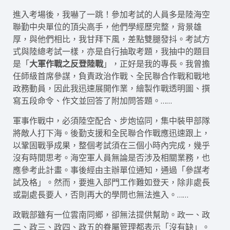
進入考場後，我嚇了一跳！參加考試的人員多是陸海空
聯勤中央單位的頂尖高手，他們學經歷完整，背景雄
厚，與他們相比，我甘拜下風，差點雙腿發抖。考試方
式與陸總考試一樣，亦是自行抽取考題，我抽中的題目
是「
大軍作戰之反登陸戰
」，正好是我的專長。我曾擔
任師級首席參謀，負責政治作戰、全民聯合作戰和戰地
政務動員，因此我迅速展開作業，繪製作戰透明圖、撰
寫五段命令、作文並回答了附加問答題。……
軍事作戰中，必須陸空配合、步炮協同，集中裝甲部隊
將敵人打下海。後勤支援和全民聯合作戰應迅速跟上，
以鞏固戰爭成果，整個考試須在三個小時內完成，幾乎
沒有時間思考。海空軍人員無論是否涉及相關業務，也
應參考此計畫。事後經由主辦單位通知，通過「參謀考
試及格」。然而，要進入部門工作難如登天，除非處長
或副處長要人，否則再大的學問也無法進入。……
政戰部雖有一位雲南同鄉，卻無法提供幫助。政一、政
二、政三、政四、政五的眷屬管理都表示「沒有缺」。