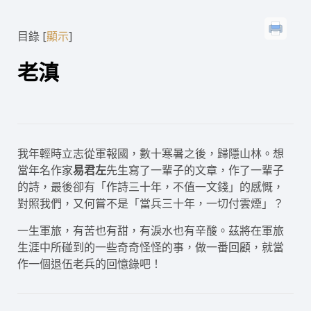
目錄
[
]
顯示
老滇
我年輕時立志從軍報國，數十寒暑之後，歸隱山林。想
當年名作家
易君左
先生寫了一輩子的文章，作了一輩子
的詩，最後卻有「作詩三十年，不值一文錢」的感慨，
對照我們，又何嘗不是「當兵三十年，一切付雲煙」？
一生軍旅，有苦也有甜，有淚水也有辛酸。茲將在軍旅
生涯中所碰到的一些奇奇怪怪的事，做一番回顧，就當
作一個退伍老兵的回憶錄吧！