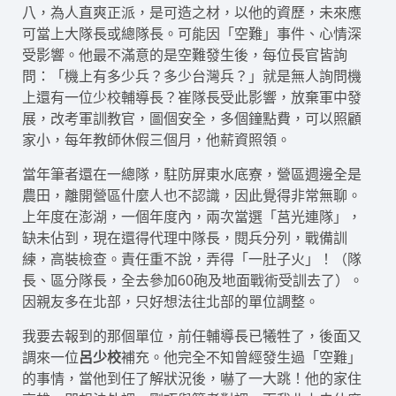
八，為人直爽正派，是可造之材，以他的資歷，未來應
可當上大隊長或總隊長。可能因「空難」事件、心情深
受影響。他最不滿意的是空難發生後，每位長官皆詢
問：「機上有多少兵？多少台灣兵？」就是無人詢問機
上還有一位少校輔導長？崔隊長受此影響，放棄軍中發
展，改考軍訓教官，圖個安全，多個鐘點費，可以照顧
家小，每年教師休假三個月，他薪資照領。
當年筆者還在一總隊，駐防屏東水底寮，營區週邊全是
農田，離開營區什麼人也不認識，因此覺得非常無聊。
上年度在澎湖，一個年度內，兩次當選「莒光連隊」，
缺未佔到，現在還得代理中隊長，閱兵分列，戰備訓
練，高裝檢查。責任重不說，弄得「一肚子火」！（隊
長、區分隊長，全去參加60砲及地面戰術受訓去了）。
因親友多在北部，只好想法往北部的單位調整。
我要去報到的那個單位，前任輔導長已犧牲了，後面又
調來一位
呂少校
補充。他完全不知曾經發生過「空難」
的事情，當他到任了解狀況後，嚇了一大跳！他的家住