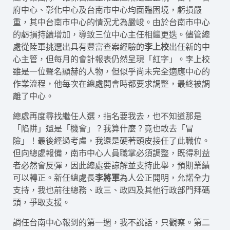
府中心、彰化中心及台南市中心均面臨困境，虧損嚴
重，其中台南市中心的情況尤為嚴峻。由於台南市中心
的虧損持續增加，導致三位中心主任相繼更迭。儘管總
處從陸軍挑選出具有豐富查案經驗的
李上校
出任新的中
心主管，但每月的會計報表仍然呈現「紅字」。李上校
雖是一位聲名顯赫的人物，但似乎尚未完全適應中心的
作業流程，他每次在總處開會時都要求調整，最終被調
離了中心。
總處再度尋找繼任人選，指名要我去，也不知道那是
「陷阱」還是「機會」？我算什麼？竟也敢去「冒
險」！最後經過考慮，我還是硬著頭皮接任了此職位。
但向總處報備，南市中心人員職掌必須調整，既得利益
者必然會反彈，因此總處要諒解並支持此舉，預期業績
可以轉正。新任總處長
李將軍
為人公正開明，允諾全力
支持，我也前往總務、政三、政四及其他行政部門拜碼
頭，爭取支援。
調任台南中心報到的第一週，我不說話，只觀察。第二