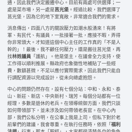
通，因此我們決定搬遷中心。目前有兩處可供選擇；一
處是菜市場，另一處是
莒光堡
。經過比較，我們選擇了
莒光堡，因為它的地下室寬敞，非常適合我們的需求。
消息傳出，四面八方的關說壓力如潮水般湧來！有將
軍、有民代、有議員，一批接著一批，應接不暇，弄得
你非常頭大。才知道這個中心主任的工作真的「不是人
幹的」！最後，我不顧任何壓力，還是搬往莒光堡，再
找
林姓議員
「護航」。他是堡主，在議會全力支持，使
工作得以順利推展。縣政府也象徵性地補貼了一些經
費，數額甚微，不足以應付實際需求，因此我們只能自
行調配資源以完成設計，從未向總處抱怨。
中心的問題仍然存在，設有七個分站：中和、永和、泰
山、新莊、新店、中央新村、瑞芳。每個分站都有一位
經理，多數是退休的老兵。在領導統御方面，我們只談
如何帶領部下，並未涉及如何帶領老長官。在中心內
部，我們公私分明，在公事上我是上司，但私下對於老
前輩們的建議，我會尊重。在執行任務時，依照「
福利
法規
」行事，那本「聖經」，大家都很清楚各自的角色