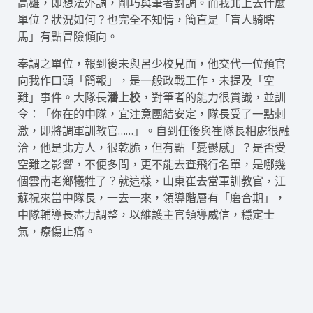
高雄，即想法外調，剛巧與筆者對調。而我北上去什麼
單位？狀況如何？也完全不知情，簡直是「盲人騎瞎
馬」有點冒險傾向。
奉調之單位，報到後未與呂少校見面，他交代一位預官
向我作口頭「簡報」，是一般政戰工作，未提及「空
難」事件。大隊長
潘上校
，對筆者的能力很賞識，並訓
令：「你在的中隊，宜注意團結安定，隊長受了一點刺
激，即將調軍訓教官……」。自到任後與崔隊長相處很融
洽，他是北方人，很乾脆，但有點「憂鬱感」？是否受
空難之影響，不便多問，更不能去查飛行名單，是哪幾
個雲南老鄉犧牲了？就這樣，山東崔去當軍訓教官，江
蘇祝來當中隊長，一去一來，領導階層有「磨合期」，
中隊輔導長盡力調整，以維護主官領導威信，穩定士
氣，療傷止痛。