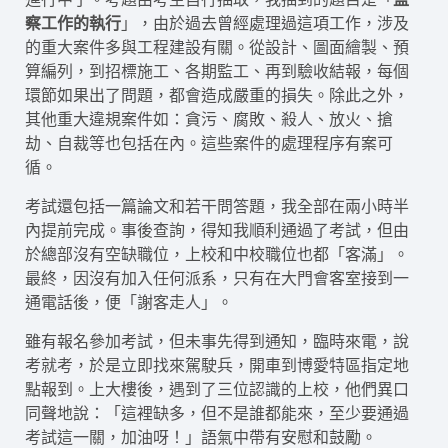
察工作的執行
」，由於過去曾經處理過這項工作，涉及
的重大案件多與工程建設有關。從設計、圖面繪製、預
算編列，到招標施工、各期監工、再到驗收結報，每個
環節如果出了問題，都會造成嚴重的損失。除此之外，
其他重大違規案件如：貪污、腐敗、殺人、放火、搶
劫、自裁等也包括在內。這些案件的處理程序有案可
循。
考試還包括一篇論文和若干問答題，我全部在兩小時半
內提前完成。事後查詢，得知我順利通過了考試，但由
於總部沒有空缺職位，上校和中校職位也都「客滿」。
最終，因沒有加入任何派系，只有在大門會客室接到一
通電話後，便「謝客走人」。
雖有報名參加考試，但未事先得到通知，臨時來電，說
考就考，於是立即找來駕駛兵，開車到博愛特區指定地
點報到。上大樓後，遇到了三位認識的上校，他們異口
同聲地說：「這裡缺多，但不是誰都能來，至少要通過
考試這一關，加油呀！」語氣中帶有安慰和鼓勵。