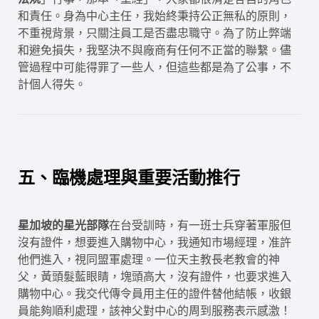
和責任。身為中心主任，我始終秉持公正無私的原則，
不重視背景，只關注員工是否盡忠職守。為了防止弊端
和避免損失，我堅決不與廠商有任何不正當的聯繫。儘
管過程中可能得罪了一些人，但這些都是為了公事，不
計個人得失。
五、臨機處理與重要活動推行
星加坡的星光部隊
在台受訓時，有一班士兵穿著軍服但
沒有證件，想要進入購物中心，我通知市場經理，准許
他們進入，視同盟軍處理。一位天主教長老教會的神
父，黃頭髮藍眼睛，塊頭高大，沒有證件，也要求進入
購物中心。我交代傳令員用主任的證件替他結帳，收銀
員能夠順利處理，該神父對中心的周到服務表示感激！