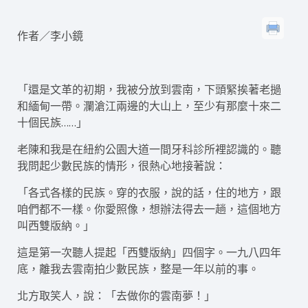
作者／李小鏡
「還是文革的初期，我被分放到雲南，下頭緊挨著老撾
和緬甸一帶。瀾滄江兩邊的大山上，至少有那麼十來二
十個民族……」
老陳和我是在紐約公園大道一間牙科診所裡認識的。聽
我問起少數民族的情形，很熱心地接著說：
「各式各樣的民族。穿的衣服，說的話，住的地方，跟
咱們都不一樣。你愛照像，想辦法得去一趟，這個地方
叫西雙版納。」
這是第一次聽人提起「西雙版納」四個字。一九八四年
底，離我去雲南拍少數民族，整是一年以前的事。
北方取笑人，說：「去做你的雲南夢！」