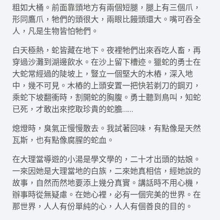
粗如大桶。前面靠頭地方有兩個短腿，腿上有三個爪，
形同鷹爪，牠們的頭很大，兩眼比饅頭還大。嘴可吞全
人，凡是生物皆怕牠們。
白天極熱，蛇皆藏在地下。夜裡牠們出來吞吃人畜，再
穿過沙灘到湖邊飲水。在沙上留下槽迹。獵蛇的勇士在
大蛇常經過的陡坡上，豎立一個堅大的木樁，深入地
中，幾不可見。木樁的上頭安置一把快若剃刀的鋼刃，
乘蛇下坡翻衝時，割開蛇的胸腹。勇士聽到鳥叫，知蛇
已死，才敢出來挖取珍貴的蛇膽……
熄燈時，臭氣正慢慢散去。我試著回味，有點像是天然
瓦斯，也有點像腐腥的蛇血。
在大理當導遊的小湯是學文學的，二十才出頭的姑娘。
一來因她是大理當地的白族，二來她真相信，經她說的
故事，自然而然地要添上幾分真實。講話時不用心機，
辦事時從無疑慮。在她心裡，必有一個完美的世界。在
那世界，人人有份單純的心，人人有個善良的目的。