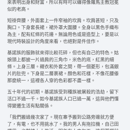
來表明出身和財富，所以有時可以纏得像羅馬主教冠冕
似的老高。
短褂齊腰，外面套上一件窄袖的坎肩。坎肩甚短，只及
胸口。下身套長裙，裙外罩大圍腰。全身以黑色手織布
為主，配有紅條的花邊。無論用色或是造型上，要是以
現代時裝設計的角度來看，也絕對是件佳作。
基諾族的服飾就來得比較花碎，但也有自己的特色。姑
娘頭上都披一片過肩的三角巾，米色的底，紅黑的細
條。上身三層。襯衣和外套之間，帶一個菱形，包滿銀
片的肚兜。下身是二層裹裙。顏色和花樣，不像花腰傣
那麼統一，這裡各人穿的色彩都不盡一樣。
五十年代的初期。基諾族受到種族被屠殺的浩劫，留下
活口不過一千。如今基諾族人口已過一萬，這與他們懂
得變遷生活有點關係。
「我們搬過幾次家了。現在寨予搬到公路旁邊就方便
了，有電，也不用挑水了。我的男人有拖拉機，自己田