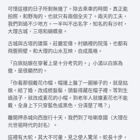
可惜這樣的日子所剩無幾了。除去乘車的時間，真正能
拍照，和野淘的，也就只有兩個全天了。兩天的工夫，
我們到過不少地方。一半叫不出名字，知名的有沙村，
大理古城，三塔和蝴蝶泉。
古城與古塔的建築，莊嚴宏偉。村鎮裡的院落，也都有
飛簷照壁。和大理的山水互映，自成風格。
「白族姑娘在穿著上是十分考究的。」小湯以白族為
傲，是很顯然的。
「你看那個戴花巾帽，帽邊上盤了一圈辮子的，就是姑
娘。結了婚，改成梳髮髻，頭髮得藏在帽子裡。等到生
過孩子，就改成素花的小帽。到老年人就連素花也不能
戴，全身上下只穿藍色或黑色，分清楚了嗎？」
離開押赤城向西旅行十天，我們到了哈喇章國（大理在
元世祖時代的封名）。
這裡有大蛇，其大不可量，見之使人驚呆。蛇長十步，