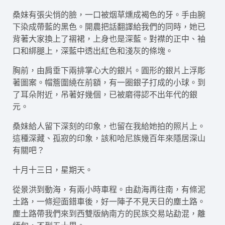
桑妹有張尖悄的臉，一口被烟草燻成褐色的牙。手由腕
下染成帶藍的黑色。開農把話翻譯給我們的同時，她已
背著大家換上了褶裙，上身也是深藍。對襟的正中、袖
口和綁腿上，深藍中透出紅色和淺灰的條塊。
胸前，由肩垂下兩排掌心大的銀片。圓形的銀片上浮彫
著圖案。帽簷圍繞在前額，有一圈銀子打成的小球。到
了耳朵附近，吊著好幾個，已被磨得認不出年代的銀
元。
桑妹給人留下深刻的印象，也留在我給她拍的照片上。
這種深藏、孤寂的印象，該和哈尼族幾百年來隱居深山
有關吧？
十月十三日，星期天。
從景洪到動海，有兩小時車程。由勐海再往南，有條泥
土路，一條迎面錯車後，好一陣子不見天日的塵土路。
塵土路帶我們來到西雙版納南方的民族交易站勐混，離