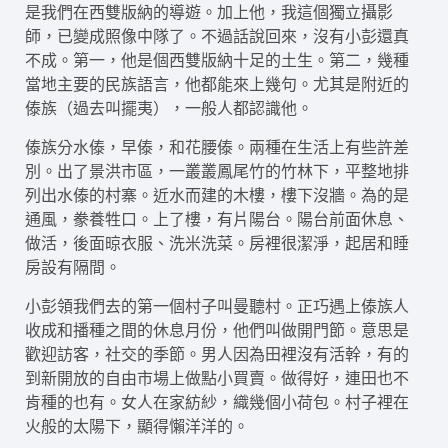
是我們在西雙版納的導遊。加上他，我這個獨立攝影
師，已變成照像中隊了。不過話說回來，沒有小彭還真
不成。第一，他是個西雙版納十足的土生。第二，幾種
當地主要的民族語言，他都能來上幾句。尤其是附近的
傣族（過去叫擺夷），一般人都認識他。
傣族分水傣，早傣，和花腰傣。兩種在生活上有些許差
別。出了景洪市區，一叢叢鳳尾竹的竹林下，平整地排
列出水傣的村寨。近水而建的木樓，樓下沒牆。為的是
通風，豢養牲口。上了樓，有片陽台。陽台前面休息、
做活，後面晾衣服、洗米洗菜。房裡很潔淨，起居和睡
房設有隔間。
小彭領我們去的第一個村子叫曼聽村。正巧遇上傣族人
收成和播種之間的休息月份，他們叫做開門節。意思是
歡迎訪客，社交的季節。男人因為田裡沒有活幹，有的
到新開放的自由市場上做點小買賣。做得好，連田也不
肯種的也有。女人在家紡紗，織幾個小荷包。村子裡在
火般的太陽下，顯得懶洋洋的。