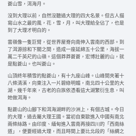
蒼山雪，洱海月。
沒到大理以前，自然沒聽過大理的四大名景。但古人描
寫山水之最的風，花，雪，月，叫大理給全佔了，也是
到了大理才明白的。
雲嶺像一隻巨臂，從世界屋脊向南伸入雲南的西部。到
了洱源掠和下關之間，造成一座延綿五十公里，海拔一
萬二千英尺的山嶺。這個莽莽蒼蒼，宏博壯麗的山，就
是點蒼山。也叫蒼山。
山頂終年積雪的點蒼山，有十九座山峰。山峰間夾著十
八條清溪，向東注入一片碧綠明媚，南北四十公里的大
湖。幾千年來，古老的白族依憑看這大湖繁衍生息，叫
她做洱海。
點蒼山的山腳下和洱海湖畔的沙洲上，有個古城。今日
的大理，過去屬大理王國。當初自東歐進入中國有南北
兩條絲路。由印度、緬甸進入雲南再接四川的「西南絲
道」，便要經過大理，而且時間上要比北段的「絲綢之