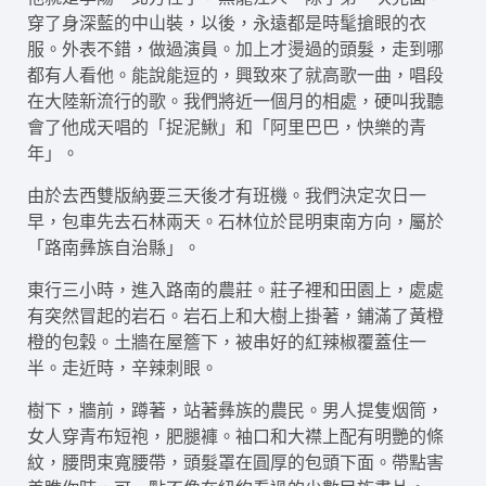
穿了身深藍的中山裝，以後，永遠都是時髦搶眼的衣
服。外表不錯，做過演員。加上才燙過的頭髮，走到哪
都有人看他。能說能逗的，興致來了就高歌一曲，唱段
在大陸新流行的歌。我們將近一個月的相處，硬叫我聽
會了他成天唱的「捉泥鰍」和「阿里巴巴，快樂的青
年」。
由於去西雙版納要三天後才有班機。我們決定次日一
早，包車先去石林兩天。石林位於昆明東南方向，屬於
「路南彝族自治縣」。
東行三小時，進入路南的農莊。莊子裡和田園上，處處
有突然冒起的岩石。岩石上和大樹上掛著，鋪滿了黃橙
橙的包穀。土牆在屋簷下，被串好的紅辣椒覆蓋住一
半。走近時，辛辣刺眼。
樹下，牆前，蹲著，站著彝族的農民。男人提隻烟筒，
女人穿青布短袍，肥腿褲。袖口和大襟上配有明艷的條
紋，腰問束寬腰帶，頭髮罩在圓厚的包頭下面。帶點害