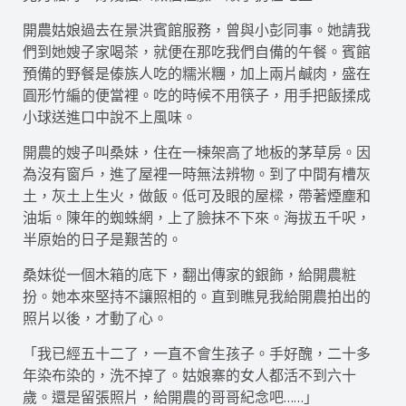
開農姑娘過去在景洪賓館服務，曾與小彭同事。她請我
們到她嫂子家喝茶，就便在那吃我們自備的午餐。賓館
預備的野餐是傣族人吃的糯米糰，加上兩片鹹肉，盛在
圓形竹編的便當裡。吃的時候不用筷子，用手把飯揉成
小球送進口中說不上風味。
開農的嫂子叫桑妹，住在一楝架高了地板的茅草房。因
為沒有窗戶，進了屋裡一時無法辨物。到了中間有槽灰
土，灰土上生火，做飯。低可及眼的屋樑，帶著煙塵和
油垢。陳年的蜘蛛網，上了臉抹不下來。海拔五千呎，
半原始的日子是艱苦的。
桑妹從一個木箱的底下，翻出傳家的銀飾，給開農粧
扮。她本來堅持不讓照相的。直到瞧見我給開農拍出的
照片以後，才動了心。
「我已經五十二了，一直不會生孩子。手好醜，二十多
年染布染的，洗不掉了。姑娘寨的女人都活不到六十
歲。還是留張照片，給開農的哥哥紀念吧……」