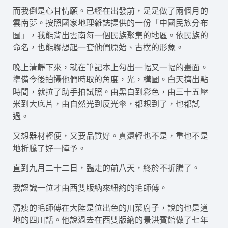
而我倒是心甘情願。已經在出發前，足足做了兩個月的
雲南夢。按照國家地理雜誌提供的一份「中國民族分布
圖」，我能背出雲南每一個民族聚集的地區。依民族的
命名，也能聯想起一套他們原始、古樸的形象。
晚上清靜下來，就在筆記本上勾出一幅又一幅的畫面。
準備今後拍攝他們時取的角度，光，構圖。白天擠出點
時間，就拉了助手拍試照。由黑白到彩色，由三十五壓
米到大底片，由自然光到反光傘，都想到了，也都試
過。
又想器材輕便，又要品質好。真還輕也不是，重也不是
地折騰了好一陣予。
直到九月二十二日，臨走的前八天，終於不折騰了。
我認識一位才由西雙版納來紐約的毛師傅。
清瘦的毛師傅在大陸是位出色的川菜廚子，說的也是道
地的四川話。他說過去在西雙版納的景洪賓館做了七年