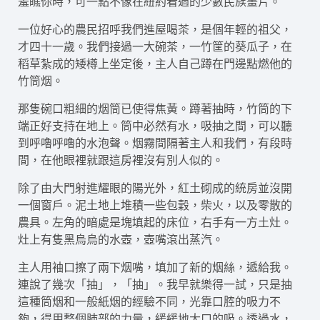
羞瞧你時，可一點不像在紐約看過的少數民族畫片。
一位好心的農民招呼我們進屋喝茶，是個年輕的祖父，
才四十一歲。我們接過一大碗茶，一竹筐的葵瓜子，在
稻草紮成的矮樽上坐定後，主人自己蹲在門邊點燃他的
竹筒烟。
那隻碗口粗細的烟筒已使得焦黃。蹲著抽時，竹筒的下
端正好支持在地上。筒中必然有水，吸抽之間，可以聽
到呼嚕呼嚕的水泡聲。烟霧間隔著主人和我們，有段時
間，在他眼裡就跟這房裡沒有別人似的。
除了由大門射進耀眼的陽光外，紅土砌成的統房並沒開
一個窗戶。泥土地上堆積一些包穀，柴火，以及零散的
農具。左角的暗處是塊填起的床位，右手有一方土灶。
灶上有隻黑烏烏的水壺，壺嘴滾出蒸汽。
主人用袖口擦了兩下烟嘴，填加了新的烟絲，遞給我。
連說了幾次「抽」，「抽」。我早就樂得一試，只是抽
這種筒烟和一般紙烟的經驗不同，光靠口腔的吸力不
夠，得用整個肺部的力量，緩緩地大口的吸。透過水，