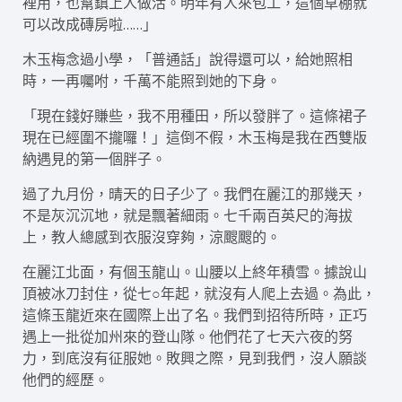
裡用，也幫鎮上人做活。明年有人來包工，這個草棚就
可以改成磚房啦……」
木玉梅念過小學，「普通話」說得還可以，給她照相
時，一再囑咐，千萬不能照到她的下身。
「現在錢好賺些，我不用種田，所以發胖了。這條裙子
現在已經圍不攏囉！」這倒不假，木玉梅是我在西雙版
納遇見的第一個胖子。
過了九月份，晴天的日子少了。我們在麗江的那幾天，
不是灰沉沉地，就是飄著細雨。七千兩百英尺的海拔
上，教人總感到衣服沒穿夠，涼颼颼的。
在麗江北面，有個玉龍山。山腰以上終年積雪。據說山
頂被冰刀封住，從七○年起，就沒有人爬上去過。為此，
這條玉龍近來在國際上出了名。我們到招待所時，正巧
遇上一批從加州來的登山隊。他們花了七天六夜的努
力，到底沒有征服她。敗興之際，見到我們，沒人願談
他們的經歷。