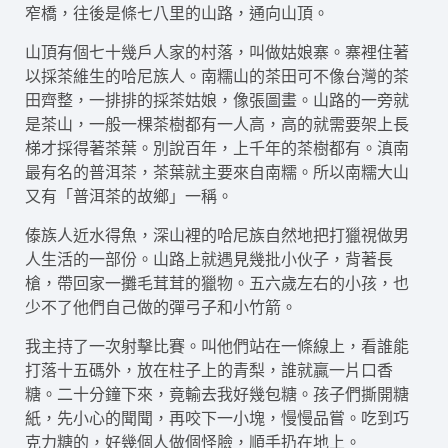
窄橋，往後是條七八里的山路，通向山頂。
山頂有個七十幾戶人家的村落，叫做姑娘寨。寨裡住著
以採茶維生的哈尼族人。南糯山的茶田可不像台灣的茶
田齊整，一排排的採茶姑娘，像張圖畫。山路的一旁就
是茶山，一般一棵茶樹都有一人高，高的就需要架上長
梯才採得著茶葉。別說百年，上千年的茶樹都有。滇南
最有名的普洱茶，茶葉就主要來自南糯。所以南糯大山
又有「普洱茶的故鄉」一稱。
傣族人近水得魚，深山裡的哈尼族自然地把打獵視做男
人生活的一部份。山路上就遇見幾批小伙子，背著長
槍，帶回家一攤毛茸茸的獵物。五六歲左右的小孩，也
少不了他們自己做的彈弓子和小竹箭。
我主持了一次射擊比賽。叫他們站在一條線上，看誰能
打落十五碼外，放在柱子上的青梨，誰就贏一片口香
糖。二十分鐘下來，竟輸去我好幾包糖。孩子們撕開糖
紙，先小心的聞聞，再咬下一小塊，慢慢品嘗。吃到巧
克力糖的，好幾個人做個怪臉，順手扔在地上。