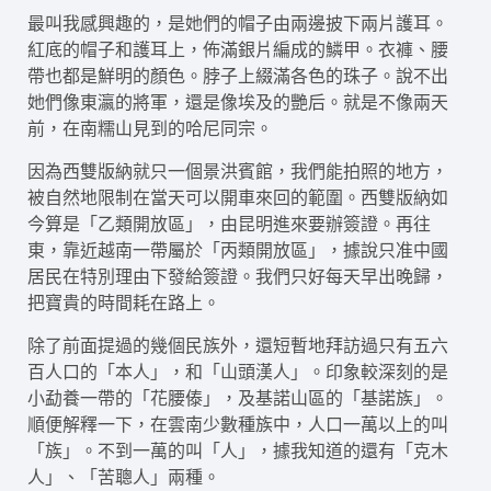
最叫我感興趣的，是她們的帽子由兩邊披下兩片護耳。
紅底的帽子和護耳上，佈滿銀片編成的鱗甲。衣褲、腰
帶也都是鮮明的顏色。脖子上綴滿各色的珠子。說不出
她們像東瀛的將軍，還是像埃及的艷后。就是不像兩天
前，在南糯山見到的哈尼同宗。
因為西雙版納就只一個景洪賓館，我們能拍照的地方，
被自然地限制在當天可以開車來回的範圍。西雙版納如
今算是「乙類開放區」，由昆明進來要辦簽證。再往
東，靠近越南一帶屬於「丙類開放區」，據說只准中國
居民在特別理由下發給簽證。我們只好每天早出晚歸，
把寶貴的時間耗在路上。
除了前面提過的幾個民族外，還短暫地拜訪過只有五六
百人口的「本人」，和「山頭漢人」。印象較深刻的是
小勐養一帶的「花腰傣」，及基諾山區的「基諾族」。
順便解釋一下，在雲南少數種族中，人口一萬以上的叫
「族」。不到一萬的叫「人」，據我知道的還有「克木
人」、「苦聰人」兩種。