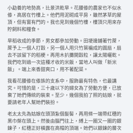
小勐養的地勢高，比景洪乾旱。花腰傣的農家也不似水
傣，高居在竹樓上。他們用泥砌成平房，雖然茅草的屋
頂，但有窗有門的。我也見到幾個竹樓，樓頂只用來存
貯飼料和糧食。
旱稻收成的季節，男女都參加勞動。田埂邊鋪著竹蓆，
蓆予上一個人打穀，另一個人用只竹葉褊成的圓扇，扇
去不該留下的稻梗。再用木扒攤開穀粒，讓太陽曬乾。
我們吃到過一次這種才收的米飯，當地人叫做「新米
飯」。端上來香甜爽口，用不著配菜。
我看花腰傣在傣族的支系中，服飾最有特色，也最講
究。可惜的是，三十歲以下的婦女為了勞動方便，已放
棄了她們傳統的裝束。至少，幾個我拍了照的姑娘，就
要請老年人幫她們裝扮。
老太太先為姑娘在頭頂紮個髮髻，再用條一端帶紅穗的
黑巾槃在頭上。然後由腦門往上，縛上一圈又一圈的銀
鍊子，紅穗正好橫露在高帽的頂端。她們以銀鍊的層次