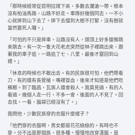
「那時候經常從昆明拉煤下來，多數去瀾滄一帶。根本
沒有柏油馬路，山路不好走。車隊好幾個同志，一不小
心就摔到山下去了。摔下去擋到大樹不打緊，沒有樹就
當然要死人囉。」
「可怕的不只是摔車，沿路沒有人，頭頂上好多猿猴跳
來跳去。有一次一隻大花老虎突然從林子裡跳出來，跟
著我的車子追，一路追了七、八里，最後才竄回到山
裡。」
「休息的時候也不敢出去。有的民族很可怕，他們帶看
刀，有的還有長管槍。嘴裡冒血，後來才知道是他們吃
檳榔。到了臨昌，瓦族人還會殺人。我莫見過，有的人
看過。幾個人走一行，不多一會，後面的人不見了。回
去找，一看，腦袋已經沒有了。」
我問他，少數民族穿的衣服什麼樣子？
「他們穿的衣服啊，男女都是花花綠綠的。有時也不
穿。分不出是那個族，很多種。慢慢地改穿漢服，是