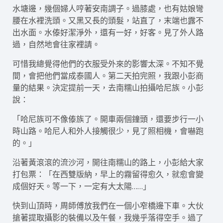
水塘邊，幾個婦人哼著安南調子。過膝處，也有姑娘彎
腰在水裡洗頭。又黑又長的頭髮，站直了，末端也露不
出水面。水傣好潔淨外，還有一好，好客。見了外人路
過，自然地會往家裡請。
可惜我總覺得他們的衣服受外來的影響太深。不知不覺
間，會把他們當成泰國人。第二天拍完照，我跟小彭商
量的結果。決定提前一天，去南糯山拍攝哈尼族。小彭
說：
「哈尼族可不像傣族了。開車兩個鐘頭，還要步行一小
時山路。哈尼人和外人接觸很少，見了照相機，會嚇跑
的。」
沿著黃滾滾的流沙河，開往南糯山的路上，小彭給大家
打包票：「在西雙版納，早上的霧留得愈久，就愈會變
成個好天。等一下，一定有大太陽……」
快到山頂時，周師傅放我們在一個小窄橋邊下車。大伙
搶著提取攝影的裝備以及午餐，我幾乎落得空手。過了