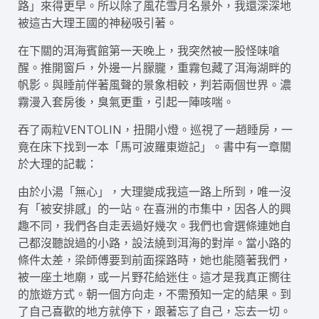
路」來得更早。所以除了風花雪月名景外，我還深深地
被這古大理王國的神秘吸引著。
在下關的洱海賓館第一天晚上，我突然被一股怪味嗆
醒。推開窗戶，外邊一片朦朧，重霧包藏了洱海湖畔的
帆影。與睡前伴著風聲的景象相較，判若兩個世界。濃
霧漫入套房後，臭氣更重，引起一陣咳喘。
吞了兩粒VENTOLIN，扭開小燈。巡視了一趙睡房，一
竟在床下找到一本「馬可波羅東遊記」。書中有一章關
於大理的記載：
由於小湯「無心」，大理變成我這一路上所到，唯一沒
有「被安排感」的一站。在喜洲的市集中，因各人的興
趣不同，我們各自走丟過好幾次。我們也會選條連她自
己都沒聽說過的小路，設法繞到洱海的對岸。當小路的
條件太差，梁師傅要到前面探路時，她也能隨著我們，
被一座土地廟，或一片野花給迷住。這才是我真正嚮往
的旅遊方式。朝一個方向走，不需預知一定的結果。到
了自己喜歡的地方就停下，跟著忘了自己，忘去一切。