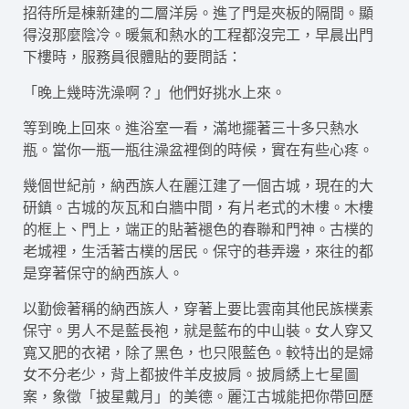
招待所是棟新建的二層洋房。進了門是夾板的隔間。顯
得沒那麼陰冷。暖氣和熱水的工程都沒完工，早晨出門
下樓時，服務員很體貼的要問話：
「晚上幾時洗澡啊？」他們好挑水上來。
等到晚上回來。進浴室一看，滿地擺著三十多只熱水
瓶。當你一瓶一瓶往澡盆裡倒的時候，實在有些心疼。
幾個世紀前，納西族人在麗江建了一個古城，現在的大
研鎮。古城的灰瓦和白牆中間，有片老式的木樓。木樓
的框上、門上，端正的貼著褪色的春聯和門神。古樸的
老城裡，生活著古樸的居民。保守的巷弄邊，來往的都
是穿著保守的納西族人。
以勤儉著稱的納西族人，穿著上要比雲南其他民族樸素
保守。男人不是藍長袍，就是藍布的中山裝。女人穿又
寬又肥的衣裙，除了黑色，也只限藍色。較特出的是婦
女不分老少，背上都披件羊皮披肩。披肩綉上七星圖
案，象徵「披星戴月」的美德。麗江古城能把你帶回歷