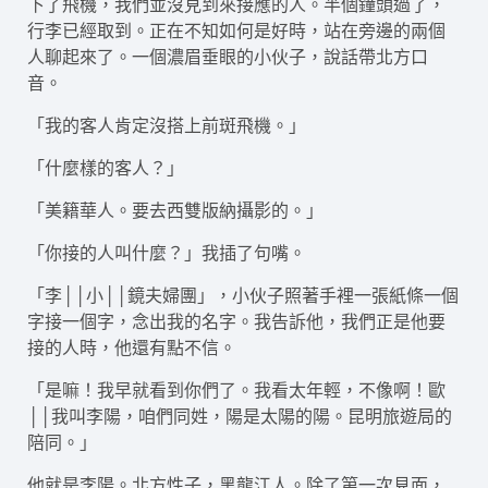
下了飛機，我們並沒見到來接應的人。半個鐘頭過了，
行李已經取到。正在不知如何是好時，站在旁邊的兩個
人聊起來了。一個濃眉垂眼的小伙子，說話帶北方口
音。
「我的客人肯定沒搭上前斑飛機。」
「什麼樣的客人？」
「美籍華人。要去西雙版納攝影的。」
「你接的人叫什麼？」我插了句嘴。
「李││小││鏡夫婦團」，小伙子照著手裡一張紙條一個
字接一個字，念出我的名字。我告訴他，我們正是他要
接的人時，他還有點不信。
「是嘛！我早就看到你們了。我看太年輕，不像啊！歐
││我叫李陽，咱們同姓，陽是太陽的陽。昆明旅遊局的
陪同。」
他就是李陽。北方性子，黑龍江人。除了第一次見面，