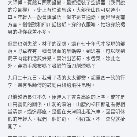
大師傅。賓館有照明設備，最近還裝了空調器（我們說
的冷氣機）。街上有柏油馬路，大部份山區可以通小
車。年輕人一般會說漢語，倒不是普通話，而是說雲南
方言。慢慢聽和四川話接近。穿的衣服嘛，姑娘穿統裙
男的我你我差不多。
但是也別失望。林子的深處，還有七十年代才發現的部
落。野草裡有一種會吸血的旱螞蝗。到思茅，可以吃到
麂子肉鬆和活煎蜂兒。景洪出苦筍，水香菜，除此之
外，穿過手織布嗎？吸過竹筒刀削煙嗎？
九月二十九日。我帶了我的太太鄧霙，超重四十磅的行
李，還有毛師傅的鼓勵由紐約飛往昆明。
飛機越過長江不久，便進入了雲貴高原的上空，或許是
山高雲低的關係，山澗的溪泊，山腰的梯田都能看得相
當清楚。過道鄰座，是個在天津開出租汽車，回昆明休
假的年輕人。我們一個好奇，一個好說，不一會兒就扯
開了。