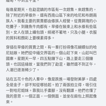
緬甸，不到五十里。
每逢星期天，在勐混鎮的市區有一次趕集。來趕集的，
除了附近的旱傣外，還有西南山區下來的哈尼和布朗兩
族人。我看主要的買賣都由傣族人經營。從賣餌塊的小
吃攤子，到雞魚牛肉都有。旱傣在裝束上和水傣有些區
別。女人在頭上纏包頭，統裙不著地，只及小腿。衣服
的質料和顏彩上要樸素得多。
穿插在旱傣的買賣之間，有一羣打扮得像花蝴蝶似的哈
尼姑娘。她們從中緬交界區的－個山莊下來，山莊叫巴
國寨。星期天一早，四五點鐘下山，路上要走三個鐘
頭。也因這緣故，當我們到了勐混，雖然還不到正午，
人潮已逐漸稀少了。
站在五花十色的人羣中，像是跌進－場發財美夢。四處
全是金子，卻不知從哪拾起。拍了兩張拍立得，吸引住
一對哈尼姐妹。靠我比手畫腳，沒有翻譯，他們也懂了
我的意思。一個正面，一個側面，並坐在麻包上照起像
來。