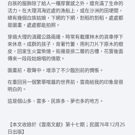
白族的服飾除了給人一種厚實感之外，還充滿了生命的
活力。在大理洱海近處的漁船上，或在沙洲的田埂間，
總有幾個白族姑娘，下網的下網，割稻的割稻。處處都
是圖畫，處處都能拍照。
穿過大理的滇藏公路兩邊，時常有載運林木的貨車停下
來休息。成群的孩子，背著竹簍，用利刀片下原木的樹
皮，回家生火當柴燒。街邊是排二層的古樓，花窗後面
傳來一段段姑娘唱的情歌。
圖畫前，歌聲中，增添了不少臨別前的惆悵。
在重回另一個繁華喧囂的世界前，雲南給我的印象是很
明白的。
這是個山多、雲多、民族多、夢也多的地方。
【本文收錄於《雲南文獻》第十七期；民國76年12月25
日出版】