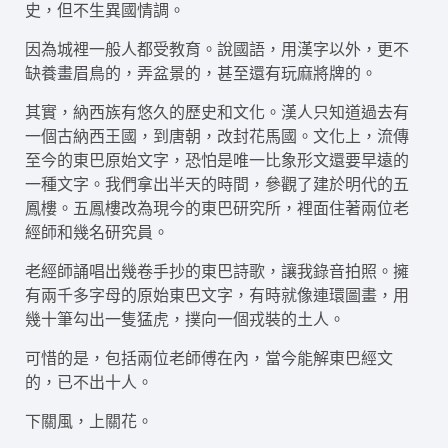
史，但不生異國情調。
因為城裡一般人都受教育。說國語，用漢字以外，更不
缺養畫眉鳥的，弄盆景的，甚至還有玩麻將牌的。
其實，納西族有悠久的歷史和文化。漢人只知道過去有
一個古納西王國，到唐朝，改封花馬國。文化上，流傳
至今的東巴原始文字，恐怕是唯一比象形文還要早遠的
一種文字。我們拿出半天的時間，參觀了建於明代的五
鳳樓。五鳳樓改為現今的東巴研究所，裡面住著兩位老
經師和幾名研究員。
老經師誦唱出幾卷手抄的東巴詩歌，讓我錄音拍照。擁
有兩千多字母的原始東巴文字，有時就像連環圖畫，用
幾十筆勾出一隻猛虎，撲向一個戎裝的土人。
可惜的是，包括兩位老師傅在內，當今能解東巴經文
的，已不出十人。
下關風，上關花。