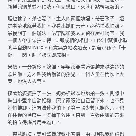
新鮮的烟草並不頂嗆，但是幾口下來就有點輕飄飄的。
烟也抽了，茶也喝了。主人的兩個媳婦，帶著孫子，還
是老遠地躲著我們。我看出她們害羞，必然怕我拍照。
最後想了一個辦法，讓李陽和我太太留在屋裡喝茶，我
一個人帶了架拍立得│立即成相的相機，口袋中藏個小型
的半自動MINOX。有意無意地湊過去，對著小孩子「卡
擦」一閃，照了張立即成相。
果然，一分鐘後。媳婦、婆婆都要看這張越來越清楚的
照片啦。方才叫我給嚇著的孫兒，一個人坐在門坎上大
哭，也沒人去管。
接著給婆婆拍了一張，媳婦梳過頭也讓拍一張。間隙中
掏出小型半自動相機，照了兩張給自己留下來，也不見
她們推卸。這方法使我拍下了第一張少數民族像片，也
在往後的進度中，發揮了效用。直到一百張由紐約帶來
的拍立得底片用完為止。
一架蘇聯造，雙引擎螺旋槳小客機，由昆明載我們飛過