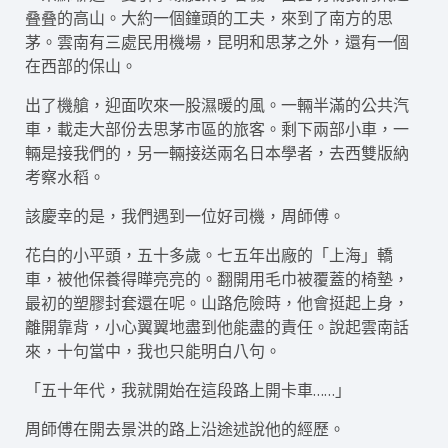
叠叠的高山。大約一個鐘頭的工夫，來到了南方的思
茅。雲南有三處民用機場，昆明和思茅之外，還有一個
在西部的保山。
出了機艙，迎面吹來一股濕暖的風。一輛半滿的公共汽
車，載走大部份去思茅市區的旅客。剩下兩部小車，一
輛是接我們的，另一輛接送兩名日本學者，去西雙版納
考察水稻。
該慶幸的是，我們遇到一位好司機，周師傅。
花白的小平頭，五十多歲。七五年出廠的「上海」轎
車，被他保養得曄亮亮的。翻開用毛巾被覆蓋的椅墊，
最初的塑膠封套還在呢。山路危險時，他會挺起上身，
離開靠背，小心翼翼地盡到他能盡的責任。說起雲南話
來，十句當中，我也只能明白八句。
「五十年代，我就開始在這段路上開卡車……」
周師傅在開去景洪的路上沿途述說他的經歷。