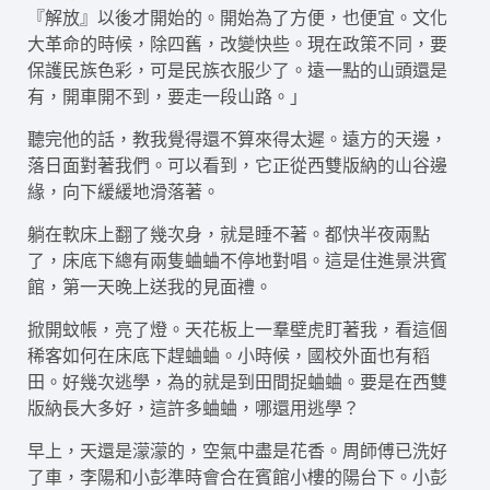
『解放』以後才開始的。開始為了方便，也便宜。文化
大革命的時候，除四舊，改變快些。現在政策不同，要
保護民族色彩，可是民族衣服少了。遠一點的山頭還是
有，開車開不到，要走一段山路。」
聽完他的話，教我覺得還不算來得太遲。遠方的天邊，
落日面對著我們。可以看到，它正從西雙版納的山谷邊
緣，向下緩緩地滑落著。
躺在軟床上翻了幾次身，就是睡不著。都快半夜兩點
了，床底下總有兩隻蛐蛐不停地對唱。這是住進景洪賓
館，第一天晚上送我的見面禮。
掀開蚊帳，亮了燈。天花板上一羣壁虎盯著我，看這個
稀客如何在床底下趕蛐蛐。小時候，國校外面也有稻
田。好幾次逃學，為的就是到田間捉蛐蛐。要是在西雙
版納長大多好，這許多蛐蛐，哪還用逃學？
早上，天還是濛濛的，空氣中盡是花香。周師傅已洗好
了車，李陽和小彭準時會合在賓館小樓的陽台下。小彭