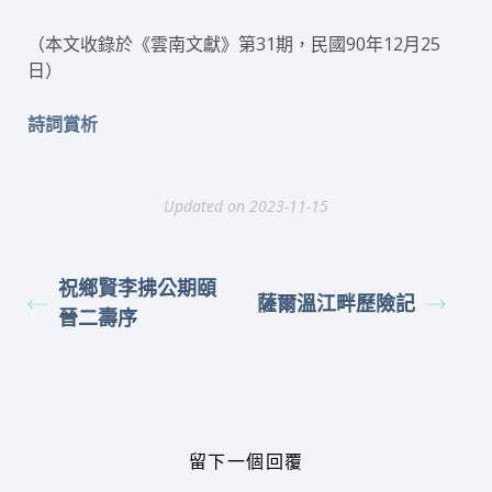
（本文收錄於《雲南文獻》第31期，民國90年12月25
日）
詩詞賞析
Updated on 2023-11-15
祝鄉賢李拂公期頤
薩爾溫江畔歷險記
晉二壽序
留下一個回覆