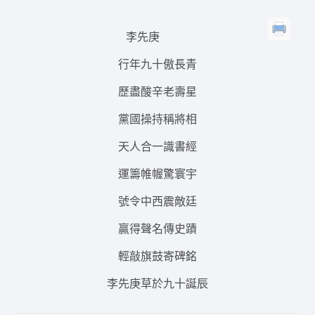
李先庚
行年九十傲長青
歷盡酸辛老壽星
黨國操持稱將相
天人合一識書經
運籌帷幄驚寰宇
號令中西震敵廷
贏得聲名傳史蹟
輕敲旗鼓寄碑銘
李先庚草於九十誕辰