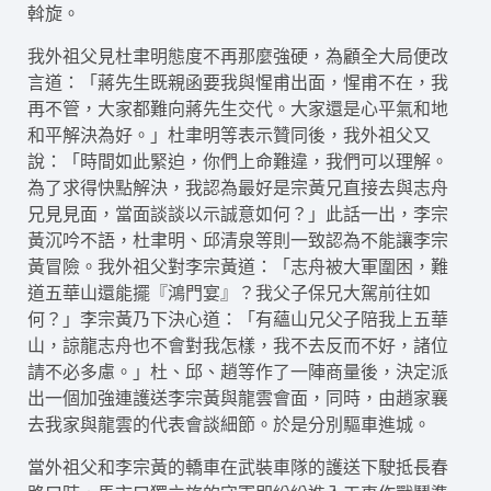
斡旋。
我外祖父見杜聿明態度不再那麼強硬，為顧全大局便改
言道：「蔣先生既親函要我與惺甫出面，惺甫不在，我
再不管，大家都難向蔣先生交代。大家還是心平氣和地
和平解決為好。」杜聿明等表示贊同後，我外祖父又
說：「時間如此緊迫，你們上命難違，我們可以理解。
為了求得快點解決，我認為最好是宗黃兄直接去與志舟
兄見見面，當面談談以示誠意如何？」此話一出，李宗
黃沉吟不語，杜聿明、邱清泉等則一致認為不能讓李宗
黃冒險。我外祖父對李宗黃道：「志舟被大軍圍困，難
道五華山還能擺『鴻門宴』？我父子保兄大駕前往如
何？」李宗黃乃下決心道：「有蘊山兄父子陪我上五華
山，諒龍志舟也不會對我怎樣，我不去反而不好，諸位
請不必多慮。」杜、邱、趙等作了一陣商量後，決定派
出一個加強連護送李宗黃與龍雲會面，同時，由趙家襄
去我家與龍雲的代表會談細節。於是分別驅車進城。
當外祖父和李宗黃的轎車在武裝車隊的護送下駛抵長春