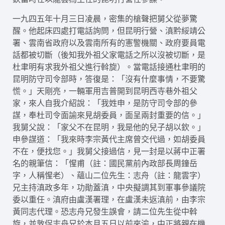
一九四五年十月三日凌晨，密集的槍聲把舅父從夢驚
醒。他起床四處打電話詢問，但昆明行營、滇黔綏靖公
署、雲南省政府以及雲南所有的憲警機關、政府要員電
話都被切斷（後知我外祖父家電話之所以沒被切斷，是
杜聿明有求我外祖父進行斡旋）。當電話接通杜聿明的
昆明防守司令部時，答復是：「沒有什麼事情，不要驚
慌。」天剛亮，一輛軍用吉普開到昆明西寺巷外祖父
家，來人自我介紹說：「我姓申，是防守司令部的參
謀，奉杜司令面諭來見胡委員，面呈兩封重要的信。」
我舅父說：「家父不在昆明，我是他的兒子胡以欽。」
申參謀道：「我來時李宗黃代主席曾交代過，如胡委員
不在，便找您。」我舅父接過信，見一封是以蔣中正署
名的親筆信：「惺甫（註：國民黨前內政部長周鐘岳
字，人稱惺老）、蘊山二位先生：志舟（註：龍雲字）
兄主持滇政多年，功勛蓋滇，中央擬調其到軍事參議院
委以重任。滇府由盧漢署理，在盧漢未返滇前，由李宗
黃同志代理。恐志舟兄發生誤會，請二位先生從中斡
旋，並敦促志舟兄於本月五日以前來渝，中正將親在機