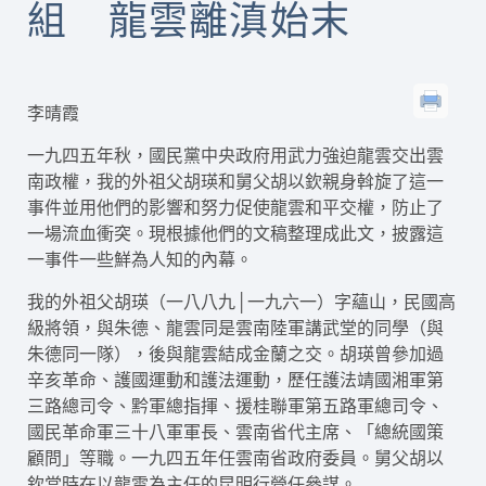
組 龍雲離滇始末
李晴霞
一九四五年秋，國民黨中央政府用武力強迫龍雲交出雲
南政權，我的外祖父胡瑛和舅父胡以欽親身斡旋了這一
事件並用他們的影響和努力促使龍雲和平交權，防止了
一場流血衝突。現根據他們的文稿整理成此文，披露這
一事件一些鮮為人知的內幕。
我的外祖父胡瑛（一八八九│一九六一）字蘊山，民國高
級將領，與朱德、龍雲同是雲南陸軍講武堂的同學（與
朱德同一隊），後與龍雲結成金蘭之交。胡瑛曾參加過
辛亥革命、護國運動和護法運動，歷任護法靖國湘軍第
三路總司令、黔軍總指揮、援桂聯軍第五路軍總司令、
國民革命軍三十八軍軍長、雲南省代主席、「總統國策
顧問」等職。一九四五年任雲南省政府委員。舅父胡以
欽當時在以龍雲為主任的昆明行營任參謀。