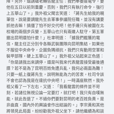
障。另外，還請蘊老轉告龍主任：我們奉委座電令，要
他在五日以前到重慶，否則，我們只有執行命令，強行
上五華山了。」我外祖父聞言笑道：「蔣先生給我的親
筆信，說是要調龍先生去軍事參議院任職，並沒有講要
抓他去嘛！搞僵了怕不好交代吧！他手邊只有被圍在北
校場的兩個步兵營，五華山也只有兩連人駐守，第五軍
撤出昆明還怕什麼！」杜聿明道：「據我們截獲的電
信，龍主任正分別令各縣武裝團隊向昆明集結，如果他
不服從中央命令，企圖負隅頑抗，我們只有動用空軍和
裝甲部隊，硬上五華山了。」我外祖父站起來正色道：
「你是請我出來調停，還是叫我來代表龍雲接受最後通
牒？若不是為了昆明百姓免遭兵亂，我何必兩面為難！
只要一紙上復蔣先生，說明無能為力的苦衷，杜司令該
不會也認為我是在違抗中央吧！」一時滿座默然。我外
祖父看了一下左右，又道：「我看龍雲的條件並不苛
刻，若諸位無視公論一定要打，就打吧！我只有自嘆無
能，就此告退了。不過你們要對昆明的老百姓負責。是
非曲直，國內外的輿論會作出結論的。」李宗黃和其他
將領見此局面，紛紛勸我外祖父坐下，請他繼續為和談