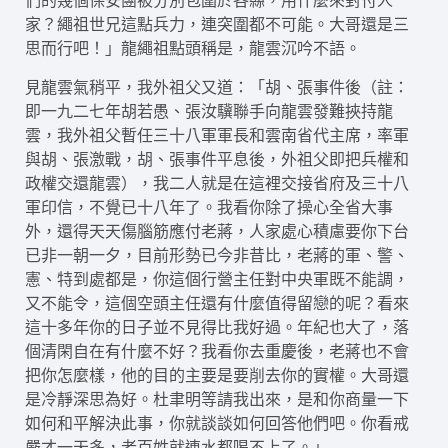
們的幾個保安團被分別包圍於各縣，用什麼來對付人
家？繩祖世兄這點兵力，連突圍都不可能。大哥還是三
思而行吧！」龍繩祖點頭稱是，龍雲沉吟不語。
見龍雲氣稍平，我外祖父又道：「胡、張事件後（註：
即一九二七年胡若愚、張汝驥聯手向龍雲發難挾持龍
雲，我外祖父暫任三十八軍軍長和雲南省代主席，率軍
與胡、張激戰，胡、張事件平息後，外祖父即把兵權和
政權交還龍雲），我二人就是在這裡交接省府及三十八
軍印信，不覺已十八年了。我看你除了操心全省大事
外，還得天天傷腦筋應付老蔣，人家處心積慮要你下台
已非一朝一夕，目前形勢已今非昔比，老蔣的軍、警、
憲、特到處都是，你這個行營主任對中央軍既不能調，
又不能令，這個空頭主任還有什麼值得留戀的呢？看來
這十多年你的日子並不見得比我好過。年紀也大了，落
個清閑自在有什麼不好？我看你去重慶後，老蔣也不會
把你怎麼樣，他的目的主要是要削去你的實權。大哥還
是冷靜深思為好。杜聿明等請我出來，是和你商量一下
如何和平解決此事，你就談談如何回答他們吧。你看戒
嚴才一天多，老百姓就連水都喝不上了。」