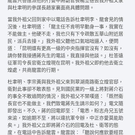
龍雲只答應派他的行營中將副官長楊立德去我外祖父家
與杜聿明的參謀長趙家襄面商具體問題。
當我外祖父回到家中以電話告訴杜聿明李、龍會見的情
況後，杜聿明道：「龍主任不肯明早動身一事，我實在
不能做主。他硬不走，我也只有下令疏散五華山附近居
民，派兵去接。」我外祖父聽他口氣咄咄逼人，便問
道：「昆明還有更高一級的中央指揮官沒有？如沒有，
請你替我接通蔣先生的電話，我直接與他談。」杜答遠
征軍司令長官衛立煌現在昆明。我外祖父即約他去衛立
煌處，共商龍雲的行期。
杜聿明、李宗黃與我外祖父來到翠湖南路衛立煌官邸，
衛對此事卻不敢表態。見到國民黨的一級上將對蔣介石
的事全不敢過問的情況，我外祖父不禁嘆道：「既然衛
長官也不能做主，我們致電蔣先生請示如何？」電文隨
即發出。不久，蔣的回電即至：「電悉，盼志舟兄五號
來渝，如逾期不至，將以違抗軍令辦，中正亦愛莫能助
矣。」我外祖父立即將蔣介石的回電及杜、衛等的態
度，在電話中告訴龍雲。龍雲說：「聽說何應欽要經昆