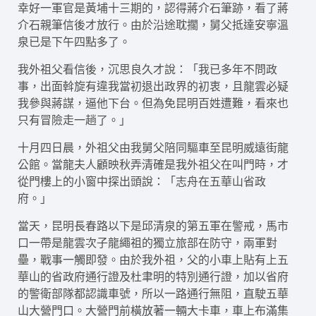
幸好一軍官是黃埔十三期的，認得蔣介石筆跡，看了蔣
介石親筆信後才放行。由於沿途耽擱，舅父抵達安寧溫
泉已是下午四點多了。
我外祖父看信後，沉思良久才說：「我已多年不問政
事，出面斡旋有違我當初退出政界的初衷，且龍雲必疑
我參與蔣謀，逼他下台。但為免昆明百姓遭難，看來也
只有冒險走一趟了。」
十月四日晨，外祖父由我舅父陪同驅車至昆明威遠街龍
公館。當龍夫人顧映秋弄清確是我外祖父在叫門時，才
從門樓上的小窗中探出頭說：「志舟在五華山省政
府。」
當天，昆明長春路以下是邱清泉的第五軍在警戒，馬市
口一帶是龍雲次子龍繩祖的獨立旅部在防守，兩軍對
壘，戰事一觸即發。由於我外祖，父的小車上貼有上五
華山的省政府通行證及杜聿明的特別通行證，加以省府
的警衛部隊都認識車號，所以一路通行無阻，直駛五華
山大營門口。大營門前橫放著一輛大卡車，車上布滿集