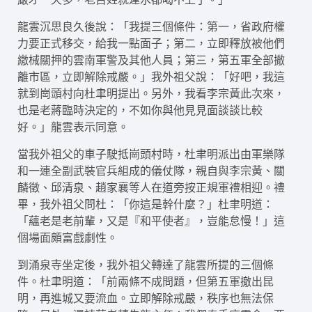
龍雲沉思良久後說：「我提三個條件：第一，省政府權
力要正式移交，給我一點面子；第二，立即釋放被他們
繳械關押的雲南軍警及其他人員；第三，第五軍全部撤
離市區，立即解除戒嚴。」我外祖父說：「好吧，我這
就到崗頭村向杜聿明提出。另外，我看李宗黃此次來，
也是老蔣臨時決定的，不如你與他見見面談談比較
好。」龍雲表示同意。
當我外祖父的車子駛抵崗頭村時，杜聿明派出由軍樂隊
和一連全副武裝官兵組成的儀仗隊，親自與李宗黃、關
麟徵、邱清泉、趙家襄等人在道旁按正規軍禮相迎。禮
畢，我外祖父問杜：「你這是幹什麼？」杜聿明道：
「蘊老是老前輩，又是『和平使者』，豈能怠慢！」這
個場面頗富戲劇性。
到涌泉寺坐定後，我外祖父轉達了龍雲所提的三個條
件。杜聿明道：「前兩條不成問題，但第五軍撤出昆
明，再進城又要流血。立即解除戒嚴，秩序也無法保