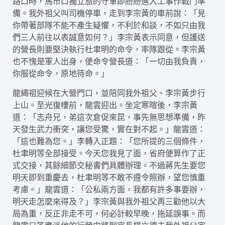
路口時，馬市口獨立旅的守軍即紛紛進入工事作戰鬥準
備。我外祖父叫司機停車，走到李宗黃的車前說：「見
你帶著部隊不能不產生疑懼，不利於和談，不如只由我
們三人前往以表誠意如何？」李宗黃表示同意，但護送
的營長則要堅決執行杜聿明的命令，率隊跟從。李宗黃
也不愧是軍人出身，便命令營長道：「一切由我負責，
你服從命令，原地待命。」
龍繩祖迎候在大營門口，並陪同我外祖父、李宗黃步行
上山。至光復樓前，龍雲迎出。坐定寒暄後，李宗黃
道：「志舟兄，弟這次倉促來昆，事先無思想準備，昨
天發生武力衝突，讓您受驚，實在對不起。」龍雲道：
「這也難為您。」李轉入正題：「您所提的三個條件，
杜聿明等全部接受。今天您我見了面，省府便算作了正
式交接，其餘細節交秘書們具體辦理。不過蔣先生要您
明天即到重慶去，杜聿明等不敢不遵令照辦，望您慎重
考慮。」龍雲道：「公私兩方面，我都有許多事要辦，
明天走怎麼來得及？」李宗黃與我外祖父再三勸他以大
局為重，反正非走不可，何必計較早晚，拖延誤事。而