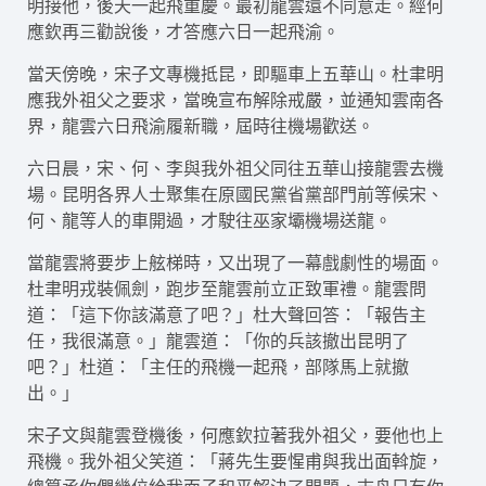
明接他，後天一起飛重慶。最初龍雲還不同意走。經何
應欽再三勸說後，才答應六日一起飛渝。
當天傍晚，宋子文專機抵昆，即驅車上五華山。杜聿明
應我外祖父之要求，當晚宣布解除戒嚴，並通知雲南各
界，龍雲六日飛渝履新職，屆時往機場歡送。
六日晨，宋、何、李與我外祖父同往五華山接龍雲去機
場。昆明各界人士聚集在原國民黨省黨部門前等候宋、
何、龍等人的車開過，才駛往巫家壩機場送龍。
當龍雲將要步上舷梯時，又出現了一幕戲劇性的場面。
杜聿明戎裝佩劍，跑步至龍雲前立正致軍禮。龍雲問
道：「這下你該滿意了吧？」杜大聲回答：「報告主
任，我很滿意。」龍雲道：「你的兵該撤出昆明了
吧？」杜道：「主任的飛機一起飛，部隊馬上就撤
出。」
宋子文與龍雲登機後，何應欽拉著我外祖父，要他也上
飛機。我外祖父笑道：「蔣先生要惺甫與我出面斡旋，