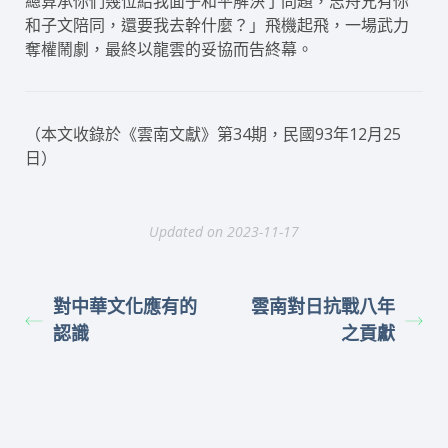
總算承你們幾位給我面子和平解決了問題，志舟兄有你
和子文陪同，還要我去幹什麼？」飛機起飛，一場武力
奪權鬧劇，最終以龍雲的妥協而告終幕。
（本文收錄於《雲南文獻》第34期，民國93年12月25
日）
Updated on 2023-11-17
對中華文化應有的
雲南對日抗戰八年
認識
之貢獻