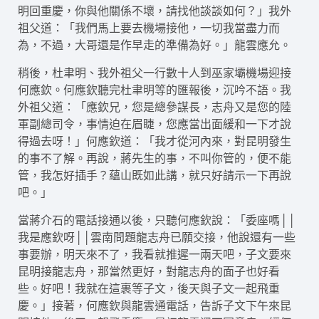
明回重慶，你與他關係不壞，請找他談談如何？」我外
祖父道：「我們馬上要去機場接他，一切我當盡力而
為，不過，大哥還是作早走的準備為好。」龍雲應允。
稍後，杜聿明、我外祖父一行數十人到巫家壩機場迎接
何應欽。何應欽聽完杜聿明等的匯報後，沉吟不語。我
外祖父道：「應欽兄，您是總參謀長，志舟又是您的陸
軍副總司令，事情迫在眉睫，您應當出面緩和一下才說
得過去呀！」何應欽道：「我才從河內來，對昆明發生
的事不了解。再說，蔣先生的事，不叫你管的，便不能
管，我怎好插手？蘊山既如此講，就只好請示一下再說
吧。」
當蔣介石的電話接通以後，只聽何應欽說：「委座嗎││
我是應欽呀││雲南問題龍志舟已願交接，他說還有一些
事要辦，明天來不了，我看就推遲一兩天吧，子文要來
昆明接龍志舟，那當然更好，對龍志舟的面子也好看
些。好吧！我就在這裹等子文，後天與子文一起飛重
慶。」接著，何應欽與龍雲通電話，告訴子文下午來昆