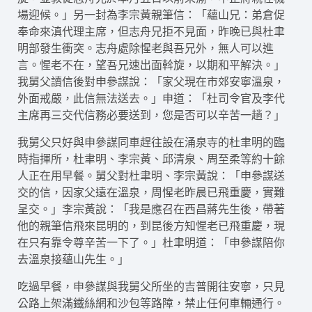
場迎候。」另一封為李宗黃親筆信：「蘊山兄：弟倉促
奉命來滇代理主席，但志舟兄拒不見面，昨晚已與杜聿
明部發生衝突。志舟處除惺老與吾兄外，無人可以進
言。惺老不在，望吾兄速出面斡旋，以期和平解決。」
我舅父讀信後對申參謀說：「家父現在市郊安寧溫泉，
外面戒嚴，此信無法送去。」申道：「杜司令官及李代
主席再三交代信務必要送到，您是否可以辛苦一趟？」
我舅父只好與申參謀同車趕往設在涌泉寺的杜聿明的臨
時指揮所，杜聿明、李宗黃、邱清泉、周至柔等約十餘
人正在用早餐。舅父對杜聿明、李宗黃說：「申參謀送
交的信，因家父遠在溫泉，周惺老昨晨已飛重慶，實難
呈交。」李宗黃說：「我是應召在西昌蔣先生後，帶著
他的親筆信飛來昆明的，到昆後方知惺老已飛重慶，現
在只有靠令尊辛苦一下了。」杜聿明道：「申參謀陪你
去溫泉接蘊山先生。」
吃過早餐，申參謀與我舅父所坐的吉普開往安寧，只見
公路上架滿鐵絲網和沙包等路障，禁止任何車輛通行。