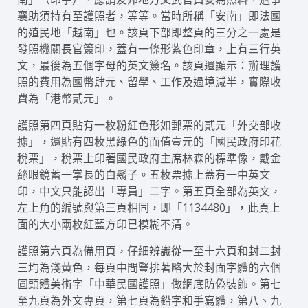
襄助須持有至護照者，等等。當時所稱「安南」即法國
的殖民地「越南」也。該頁下部即整頁的三分之一處是
發照機關長官簽印，蓋有一條形紫色印章，上有三行英
文，最後為五個字母的英文簽名。該頁還顯示：辦理護
照的費用為國幣肆元、留學、工作及過境減半，實際收
費為「港幣貳元」。
護照第四頁貼有一枚粉紅色形如郵票的貳元「外交部收
據」，還貼有四枚黑綠色的面值壹元的「國民政府印花
稅票」，稅票上印著國民政府主席林森的標準像，戴金
絲眼鏡蓄一掌長的白鬍子。五枚票據上蓋有一中英文
印，中文只能認出「專員」二字。第五頁全部為英文，
左上角的編號與第三頁相同，即「1134480」，此頁上
面的大小兩枚紅藍方印已模糊不清。
護照第六頁為備用頁，仔細辨識從一至十六頁和封二封
三均為淺黃色，每頁中間豎排著略大於封面字體的六個
圓頭體美術字「中華民國護照」做網底防偽裝飾。第七
至九頁為外文專頁，第七頁為鉛字和手寫體，第八、九