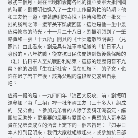
最初三個月，是在昆明和雲南各地的援華美軍大批回國
的時期，劉振明也進入了一生中工作最繁忙的時期。他
和工友們一道，懷著勝利的喜悅，招待和歡送一批又一
批的勝利之師—援華美軍凱旋回國，這也是他一生中最
值得懷念的時光。十一月二十八日，劉振明領到了一筆
路費和一張「十九所」開具的《士兵遣散證明書》（見
照片）由此看來，劉是具有准軍事組織的「抗日軍人」
身份的。八年抗戰，從當抗日民伕開始到做後勤保障的
（准）抗日軍人至抗戰勝利結束，這樣的經歷何嘗不光
榮？他的四個「生在新社會，長在紅旗下」的子女，也
許在過了若干年後，該為父親的這段歷史感到自豪
吧？！
值得一提的是，一九四四年「滇西大反攻」前，劉振明
還參加了由「三招」裡一批年輕工友（三十多人）組成
的「兄弟會」。參加兄弟會的人除了要講江湖義氣、講
團結互助外，更重要的是要有愛國心。帶頭的大哥李榮
貴在兄弟會成立的酒會上定下的一個宗旨是：『如果日
本人打到昆明來，我們大家就組織起來，或參加抗日部