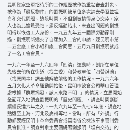
昆明幾家空軍招待所的工作經歷被作為重點審查對象。
被作為「肅反物件」的劉振明被單位多次請去學習並坦
白和交代問題。這段時間，不但劉被搞得身心交瘁，家
人也為此擔驚受怕。肅反運動結束，未查出問題的劉振
明得以恢復工人身份。一九五九年五一國際勞動節剛
過，劉振明新遞交了自願加入工會的申請，經昆明市第
二五金廠工會小組和廠工會同意，五月九日劉振明就成
了一名工會會員。
一九六一年至一九六四年「四清」運動時，劉所在單位
先後去他所在街道（找主委）和勞教單位「四營煤礦」
（找原同事）調查他解放前後的工作情況。一九六六年
五月文化大革命運動開始後，昆明市飲食公司華山管理
處根據「群眾揭發，該人來路不明…」的情況，立馬開始
全面深入地調查劉振明的「歷史問題」，調查時間斷斷
續續長達六年之久。一九六九年至一九七○年底，調查地
點遠至上海、河北及廣州等地。當時，所有「外調」行
動都要經昆明市革命委員會或雲南省公檢法軍事管制委
員會批准。調查對象主要圍繞著劉振明「坦白交待」的