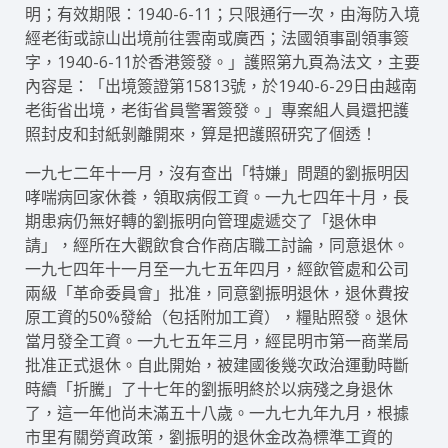
明；有效期限：1940-6-11；只限通行一次，由海防入境
經老街或諒山出境前往雲南或廣西；法國領事副領事簽
字，1940-6-11於香港簽發。」護照第九頁為法文，主要
內容是：「出境簽證第15813號，於1940-6-29日由越南
老街省出境，老街省員警署簽發。」專案組人員還把護
照封皮和封紙剝離開來，算是把護照研究了個透！
一九七二年十一月，沒有查出「特嫌」問題的劉振明因
哮喘病回家休養，領取病假工資。一九七四年十月，長
期患病仍無好轉的劉振明向管理處遞交了「退休申
請」，經所在大觀飲食合作商店職工討論，同意退休。
一九七四年十一月至一九七五年四月，經飲管處和公司
兩級「革命委員會」批准，同意劉振明退休，退休費按
原工資的50%發給（包括附加工資），糧貼照發。退休
當月發全工資。一九七五年三月，經昆明市第一商業局
批准正式退休。自此開始，被建國後幾次政治運動時斷
時續「折騰」了十七年的劉振明終於以病殘之身退休
了，這一年他尚未滿五十八歲。一九七九年九月，根據
市里有關勞資政策，劉振明的退休金改為標準工資的