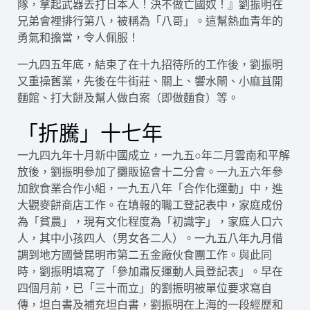
隊，拿起武器去打日本人！決不做亡國奴！』劉振明在
兄弟會裡排行第八，被稱為「八哥」。這幫熱血青年的
勇氣和擔當，令人佩服！
一九四五年底，結束了在十九招待所的工作後，劉振明
又重操舊業，先後在牛街莊、關上、響水閘、小麻苴開
麵館、打大餅及幫人做白案（即做麵食）等。
「折騰」十七年
一九四九年十月新中國成立，一九五○年二月雲南和平解
放後，劉振明參加了攤販協會十二分會。一九五六年參
加飲食業合作小組，一九五八年「合作化運動」中，進
大觀麥餅商店工作。在填報的職工登記表中，家庭成份
為「貧農」，現有文化程度為「初識字」，家庭人口六
人，其中小孩四人（男女各二人）。一九五八年九月借
調到地方國營昆明市第二五金廠伙食團工作。與此同
時，劉振明填寫了「參加肅反運動人員登記表」。早在
四個月前，已「三十而立」的劉振明被單位要求寫自
傳，坦白書及補充坦白書，劉振明在上海的一段經歷和