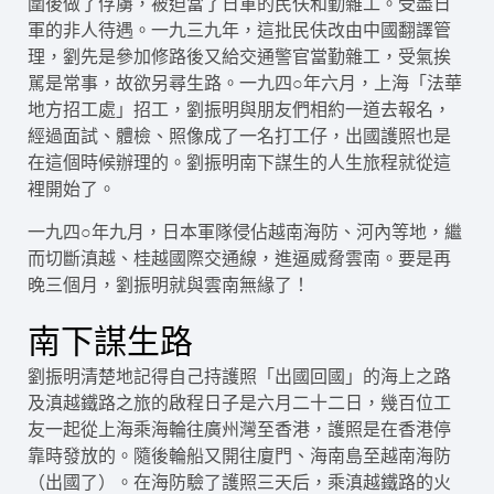
圍後做了俘虜，被迫當了日軍的民伕和勤雜工。受盡日
軍的非人待遇。一九三九年，這批民伕改由中國翻譯管
理，劉先是參加修路後又給交通警官當勤雜工，受氣挨
駡是常事，故欲另尋生路。一九四○年六月，上海「法華
地方招工處」招工，劉振明與朋友們相約一道去報名，
經過面試、體檢、照像成了一名打工仔，出國護照也是
在這個時候辦理的。劉振明南下謀生的人生旅程就從這
裡開始了。
一九四○年九月，日本軍隊侵佔越南海防、河內等地，繼
而切斷滇越、桂越國際交通線，進逼威脅雲南。要是再
晚三個月，劉振明就與雲南無緣了！
南下謀生路
劉振明清楚地記得自己持護照「出國回國」的海上之路
及滇越鐵路之旅的啟程日子是六月二十二日，幾百位工
友一起從上海乘海輪往廣州灣至香港，護照是在香港停
靠時發放的。隨後輪船又開往廈門、海南島至越南海防
（出國了）。在海防驗了護照三天后，乘滇越鐵路的火