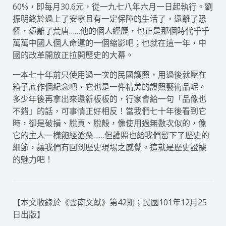
60%，即每月30.6元，從一九七八年六月一日起執行。劉
振明終於過上了安寧且有一定保障的生活了，遠離了恐
懼，遠離了荒唐……他的個人經歷，也正是那個時代千千
萬萬中國人個人命運的一個縮影吧；也就在這一年，中
國的改革開放正拉開歷史的大幕。
一本七十年前只使用過一次的民國護照，用過後就壓在
箱子底作個紀念吧，它也是一件精美的證照藝術品呢。
多少年後再拿出來還新板板的，行家會給一句「品像也
不錯」的話，可事情正好相反！當我們七十年後看到它
時，卻是破損、脫頁、脫殼，像使用過無數次似的，像
它的主人一樣飽經滄桑……但護照也給我們留下了歷史的
細節，讓我們有回到歷史現場之感覺。這就是歷史證據
的魅力吧！
【本文收錄於《雲南文獻》第42期；民國101年12月25
日出版】