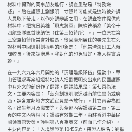
材料中提到的同事朋友進行，調查重點是「特務嫌
疑」。貼在護照上劉振明二寸照片可能就是這時被外調
人員取下帶走，以作外調辨認之用。在調查物件提供的
材料中，把抗日英雄「飛虎將軍」陳納德稱為「美帝十
四航空隊匪首陳納德（住第三招待所）。」一位原在第
三空軍招待所當會計股長、後回廣州居住的老先生在旁
證材料中回憶對劉振明的印象是：『他當清潔班工人時
間較長，後來調廚房。我對他的印象很好，為人樸實肯
幹。』
在一九六九年六月開始的「清理階級隊伍」運動中，華
山管理處專案組還特地請人把劉振明交出來的民國護照
中有外文的部份作了翻譯，翻譯結果是：第七頁為法
文，主要內容是：「茲有劉振明取道越南前往雲南或廣
西，請各友邦地方文武官員給予放行」。其它內容為姓
名、出生年月及職業等，與全部內容護照第二頁、第三
頁的中文內容相同；護照有效期三年，由駐香港中華民
國領事館簽發。護照第八頁為英文（前面已作介紹），
主要內容是：「入境簽證第10455號，持證人姓名：劉振