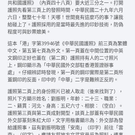
共和國護照》（內頁四十八頁）要大近三分之一。打開
護照先看第三頁上的發照時間，中華民國二十九年六月
六日，整整七十年！天哪！世間竟有這麼巧的事？讓我
給碰上了。護照採用的是當時最先進的印鈔技術，防偽
程度可與鈔票媲美。
這本「港」字第39946號《中華民國護照》前三頁為繁體
中文，第五第七頁為外文。第一頁蓋在中間位置的中英
文鋼印正好也蓋在（第二頁）護照持有人的二寸照片
上，鋼印顯示為「中華民國外交部駐香港簽證辦事
處」。仔細辨認時發現，第一頁的鋼印實際是第二頁所
蓋鋼印的反面，印中的「中華」二字是難辨正反的。
護照第二頁上的身份照片已被人取走（後來找到了），
照片下方顯示姓名：劉振明，年齡：二十三、職業：
二、籍貫：河北、身高：五尺六寸、相貌：（空白）。
護照第三頁與第二頁成對開型，該頁上部蓋有中華民國
外交部篆刻朱紅大印，文字用楷書顯示為：外交部為發
給護照事，茲有劉振明取道「安南」（印字）前往「雲
南」（印字），應請友邦地方文武官員妥為照料，遇事