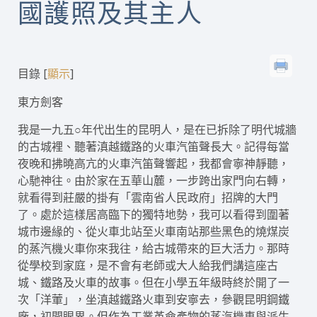
國護照及其主人
目錄
[
]
顯示
東方劍客
我是一九五○年代出生的昆明人，是在已拆除了明代城牆
的古城裡、聽著滇越鐵路的火車汽笛聲長大。記得每當
夜晚和拂曉高亢的火車汽笛聲響起，我都會寧神靜聽，
心馳神往。由於家在五華山麓，一步跨出家門向右轉，
就看得到莊嚴的掛有「雲南省人民政府」招牌的大門
了。處於這樣居高臨下的獨特地勢，我可以看得到圍著
城市邊緣的、從火車北站至火車南站那些黑色的燒煤炭
的蒸汽機火車你來我往，給古城帶來的巨大活力。那時
從學校到家庭，是不會有老師或大人給我們講這座古
城、鐵路及火車的故事。但在小學五年級時終於開了一
次「洋葷」，坐滇越鐵路火車到安寧去，參觀昆明鋼鐵
廠，初開眼界。但作為工業革命產物的蒸汽機車與派生