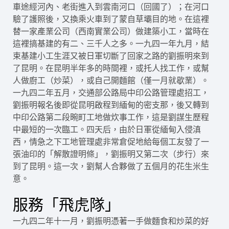
車途經河內、老街進入到雲南河口（回國了）；在河口
驗了護照後，又換乘火車到了蒙自草壩目的地。在這裡
替一家產業公司（西南實業公司）做建築小工，當時在
這裡搞基建的有二、三千人之多。一九四一年九月，結
束基建小工生涯又被日軍切斷了回家之路的劉振明來到
了昆明。在昆明半年多的時間裡，或托人找工作，或幫
人做廚工（炒菜），或自己開麵館（僅一月就歇業）。
一九四二年五月，交通部公路局中印公路管理處招工，
劉振明報名後即從昆明啟程到緬甸的密支那，後又轉到
中印公路第二段畹町工地做炊事工作，這是劉謀生歷程
中最短的一次臨工。四天后，由於日軍從緬甸入侵滇
西，情急之下工地管理處非常倉促地給每個工友發了一
張油印的「解散證明條」，劉振明又第二次（步行）來
到了昆明。這一次，劉幫人合夥做了五個月的花生米生
意。
服務「飛虎隊」
一九四二年十一月，劉振明憑著一手做麵食和炒菜的好