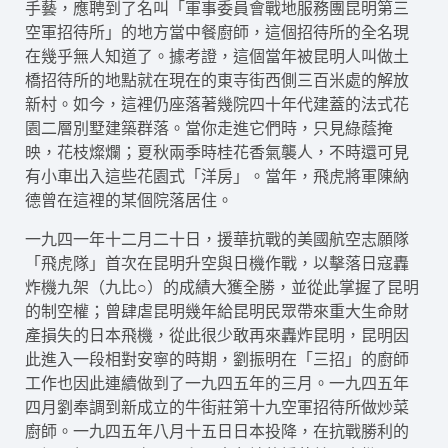
手藝，應聘到了名叫「軍事委員會戰地服務團昆明第三
空軍招待所」的地方當中餐廚師，這個招待所的全名現
在幾乎無人知道了。據考證，這個當年被昆明人叫做土
橋招待所的地點就在現在的東寺街西側三百米處的解放
新村。如今，這裡仍座落著幾院四十年代建蓋的法式花
園二層別墅建築群落。當你走進它們時，只見綠蔭掩
映，花枝燦爛；夏秋兩季時桂花香氣襲人，不時還可見
有小車出入這些花園式「洋房」。當年，飛虎將軍陳納
德曾在這裡的某個院落居住。
一九四一年十二月二十日，援華抗戰的美國航空志願隊
「飛虎隊」首次在昆明升空與日機作戰，以擊落日寇轟
炸機九架（九比○）的成績大獲全勝，並從此掌握了昆明
的制空權；曾肆虐昆明幾年給昆明民眾帶來重大生命財
產損失的日本飛機，從此很少敢再來轟炸昆明，昆明因
此進入一段相對安寧的時期，劉振明在「三招」的廚師
工作也因此連續做到了一九四五年的三月。一九四五年
四月劉奉調到新成立的牛街莊第十九空軍招待所做炒菜
廚師。一九四五年八月十五日日本投降，在抗戰勝利的