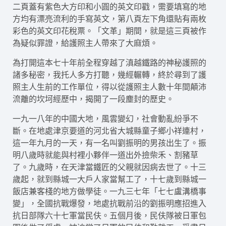
二頁蓋有紫色大方印和小圓的英文印戳，需要填寫的地
方均有漂亮流利的手寫英文，第八頁左下角還貼有兩枚
彩色的英文印花稅票。「文革」期間，就是這三頁被作
為疑似罪證，給護照主人帶來了大麻煩。
為打開這本七十年前全程穿越了滇越鐵路的神秘護照的
諸多秘密，我托人多方打聽，幾經輾轉，終於尋到了護
照主人生前的工作單位，得以從護照主人數十年間顛沛
流離的坎坷經歷中，揭開了一段塵封的歷史。
一九一八年的中國大地，風雲變幻，社會動亂紛爭不
斷。在地處津京要道的河北省大城縣童子鄉小祥連村，
這一年九月的一天，有一名叫劉振明的男孩出生了。振
明八歲時就能與村裡小夥伴一道出外撿柴禾、割豬草
了。九歲時，在天津當鐵匠的父親就因病去世了。十三
歲起，就到縣城一大戶人家當幫工了，十七歲到縣城一
飯店兼客棧的地方做學徒。一九三七年「七七盧溝橋事
變」，全國抗戰爆發，地處抗戰前沿的劉振明應招進入
抗日部隊六十七軍當民伕。五個月後，民伕隊被日軍包