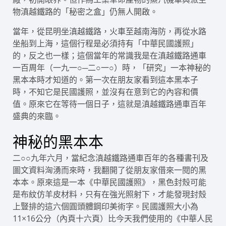
物滇越鐵路的「秘密之盒」仍無人開啟。
當年，從昆明坐滇越鐵路，火車至越南海防，再從水路
坐船到上海，這個行程是必須持有「中華民國護照」
的，反之也一樣；這個當年的常識我是在滇越鐵路通車
一百周年（一九一○─二○一○）時，「研究」一本神秘的
黑本本時才知道的。第一次在朋友家看到這本黑本子
時，不知它是民國護照，並沒有在意到它的內容和價
值。原來它在等待一個日子，這就是滇越鐵路通車百年
盛典的來臨。
神秘的黑本本
二○○九年六月，當紀念滇越鐵路通車百年的各種書刊及
圖文資料洶湧而來時，我翻開了從朋友家借來一閱的黑
本本。原來這是一本《中華民國護照》，黑色封殼可能
是布紋仿羊皮材料，只有在強光照射下，才能發現封殼
上豎排的這六個圓頭體鋼印美術字。民國護照大小為
11×16公分（內頁十六頁）比今天我們使用的《中華人民