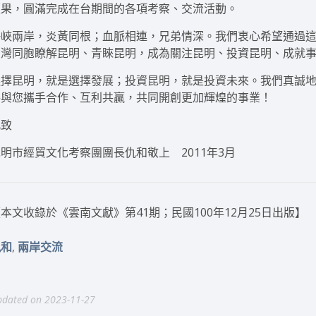
碩果，圓滿完成在台期間的各項考察、交流活動。
海峽兩岸，炎黃同根；血脈相連，兄弟情深。我們衷心希望通過
臺灣同胞瞭解昆明、青睞昆明，成為關注昆明、投資昆明、成就
選擇昆明，就是選擇發展；投資昆明，就是投資未來。我們真誠
將與您攜手合作、互利共贏，共同開創更加輝煌的事業！
此致
明市經貿文化考察團團長仇和敬上 2011年3月
本文收錄於《雲南文獻》第41期；民國100年12月25日出版】
,
仇和
兩岸交流
dated on 2023-11-27