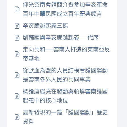
仰光雲南會館簡介暨參加辛亥革命
百年中華民國成立百年慶典感言
辛亥騰越起義三傑
劉輔國與辛亥騰越起義──代序
走向共和──雲南人打造的東南亞反
帝基地
從歃血為盟的人員結構看護國運動
是雲南各界人民的共同事業
概論唐繼堯在發動與領導雲南護國
起義中的核心地位
最新發現的一篇「護國運動」歷史
資料