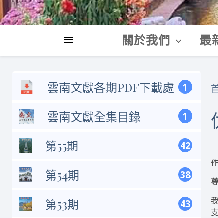
關於我們
最
雲南文獻各期PDF下載處
1
雲南文獻全集目錄
1
第55期
42
第54期
38
第53期
43