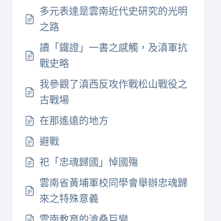
多元表達是雲南近代史研究的光明
之路
讀「鐵證」一書之感觸，及滇軍抗
戰史略
我參觀了滇西反攻作戰松山戰役之
古戰場
在那遙遠的地方
避戰
祀「忠魂歸國」悼國殤
雲南省黃埔軍校同學會舉辦忠魂歸
來之特殊意義
雲南教育的滄桑巨變