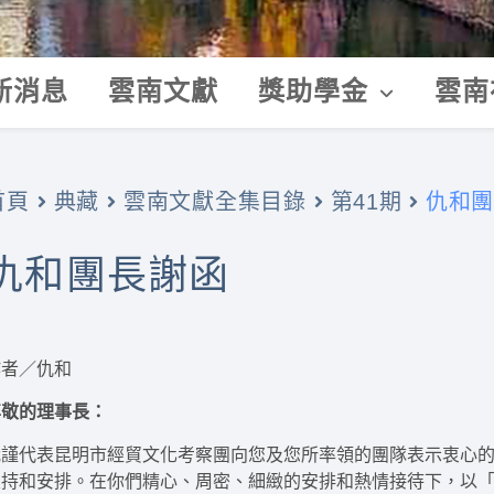
新消息
雲南文獻
獎助學金
雲南
仇和團
首頁
典藏
雲南文獻全集目錄
第41期
仇和團長謝函
作者／仇和
尊敬的理事長：
我謹代表昆明市經貿文化考察團向您及您所率領的團隊表示衷心
支持和安排。在你們精心、周密、細緻的安排和熱情接待下，以