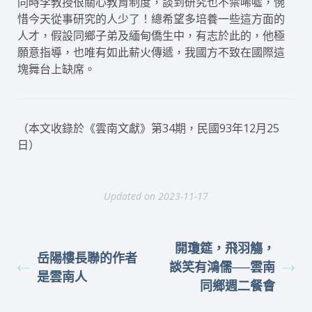
同時李教授很關心教育制度，談到研究也不禁唏噓，惋
惜今天從事研究的人少了！總希望多培養一些這方面的
人才，假設同鄉子弟及緬甸僑生中，有志於此的，他極
願意指導，也唯有如此薪火傳遞，我國方不致在國際這
塊舞台上缺席。
（本文收錄於《雲南文獻》第34期，民國93年12月25
日）
Updated on 2023-11-17
開瓊筵，飛羽觴，
岳陽樓長聯的作者
談笑有鴻儒──雲南
是雲南人
同鄉週二餐會