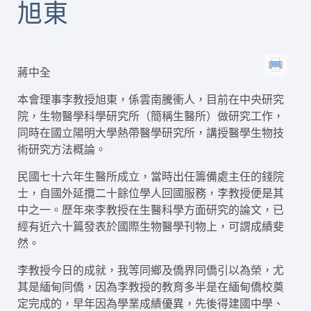
旭東
蔣中全
本會理事李教授旭東，係雲南騰衝人，目前在中央研究
院，生物醫學科學研究所（簡稱生醫所）做研究工作，
同時在國立陽明大學熱帶醫學研究所，講授醫學生物技
術研究方法概論。
民國七十六年生醫所成立，當時出任籌備處主任的錢院
士，自國外延攬二十餘位學人回國服務，李教授便是其
中之一。歷年來李教授在生醫科學方面研究的論文，已
經有近六十篇發表於國際生物醫學刊物上，可謂成績斐
然。
李教授今日的成就，我等同鄉及僑界同僑引以為榮，尤
其是緬甸同僑，因為李教授的教育多半是在緬甸僑校奠
定完成的，早年因為學業成績優異，先後得建國中學、