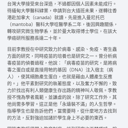
台灣大學接受來台深造，不過都因個人因素未能成行。
待緬甸大學醫科肄業，申請到台大插班未果，遂轉往香
港赴加拿大（canada）就讀，先是進入曼尼托巴
（mantoba）醫科大學唸醫學系二年，後因興趣關係，
轉攻研究微生物學系，並於曼大取得博士學位，在該大
學癌研所服務長達二十年。
目前李教授在中研究致力於病毒、感染、免疫、寄生蟲
方面的研究，同時疫苗的培養也是研究之一。曾分析病
毒疫苗的偵養過程，他說：「病毒疫苗的研究，是將病
毒之蛋白或是直接用牠的基因（DNA）注入宿主（病
人），使其細胞產生蛋白，也就是藉由人體產生反應
的。」他平素對研究的執著態度，以及奮力不懈的，致
力於找出有利人類健康生存出路的精神叫人敬佩。李教
授不愧為學者風範，並謙虛的說，除了研究工作外，其
他尚需多學習。這正是他「永遠裝不滿」的人生哲學。
指導學生也是告訴他們，當需要時，從什麼地方去找到
的方法，反對強迫加諸於學生身上不必要的東西。