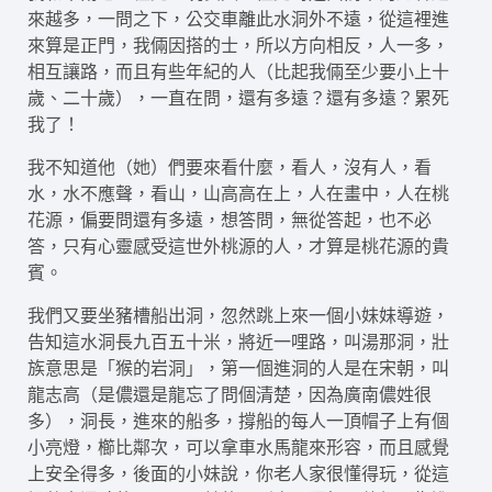
來越多，一問之下，公交車離此水洞外不遠，從這裡進
來算是正門，我倆因搭的士，所以方向相反，人一多，
相互讓路，而且有些年紀的人（比起我倆至少要小上十
歲、二十歲），一直在問，還有多遠？還有多遠？累死
我了！
我不知道他（她）們要來看什麼，看人，沒有人，看
水，水不應聲，看山，山高高在上，人在畫中，人在桃
花源，偏要問還有多遠，想答問，無從答起，也不必
答，只有心靈感受這世外桃源的人，才算是桃花源的貴
賓。
我們又要坐豬槽船出洞，忽然跳上來一個小妹妹導遊，
告知這水洞長九百五十米，將近一哩路，叫湯那洞，壯
族意思是「猴的岩洞」，第一個進洞的人是在宋朝，叫
龍志高（是儂還是龍忘了問個清楚，因為廣南儂姓很
多），洞長，進來的船多，撐船的每人一頂帽子上有個
小亮燈，櫛比鄰次，可以拿車水馬龍來形容，而且感覺
上安全得多，後面的小妹說，你老人家很懂得玩，從這