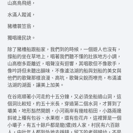
山高鳥飛絕，
水滿人蹤滅，
豬槽蓑笠翁，
獨唱邊民訣。
除了豬槽船跟船家，我們到的時候，一個遊人也沒有，
撐船的坐在草地上，唱著我們聽不懂的壯族地方小調，
山高樹多距離近，唱聲沒有迴響，其唱歌但不像歌手，
像吟詩但未聽出韻味，不像瀘沽湖的船與划船的美女與
他們的歌聲那樣浪漫、高吭，歌聲尖銳而嘹亮，布滿瀘
沽湖的湖面，讓美上加美。
在谷底順著小河走約十五分鐘，又必須坐船過山洞，這
個洞比較短，約五十米長，穿過第二個水洞，才算到了
壩美，地形豁然開朗，小河兩岸有幾畦稻田，小路兩邊
斜坡上種有包谷、水果樹，還有些花卉，這裡算是一個
小壩子，有五十餘戶都是龍(儂)姓人家，村民有六百餘
人，中壯年人都到外地去掙錢，留下的老弱婦幼，不是