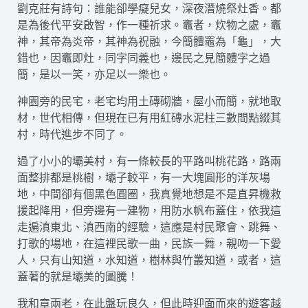
劉克莊有詩句：誰能卻學癡兒女，深夜潛燒祭灶香。都
是為後代平安啟智，作一種祈求。竈者，炊物之處，竈
神，其帝為炎帝，其神為祝融，今簡體竈為「龜」，大
錯也，因竈即灶，同字同義也，邊民之見簡體字之過
簡，是以一笑，亦足以一樂也。
神園旁的民宅，老宅均用土磚砌牆，屋小而簡，就地取
材，世代相傳，但現在已有用紅磚水泥柱三數間點綴其
村，時代進步不同了。
過了小小的壩美村，有一條較長的平路叫桃花路，路兩
面整排都是桃樹，壩子較平，有一大塊圓形的洋灰場
地，中間卻有個黑色圓圈，我真覺地想是不是直昇機救
援起降用，但旁邊有一建物，用防水帆布蓋住，依我這
走遍滇東北、滇西南的經驗，這應是村民聚會、跳舞、
打歌的場地，在這裡民歌一曲，民族一舞，親吻一下愛
人，只有山知道，水知道，樹林與竹叢知道，或者，這
蓋著的就是壩美的圖騰！
我和章兩老，在此盤玩良久，但此時迎面而來的遊客越