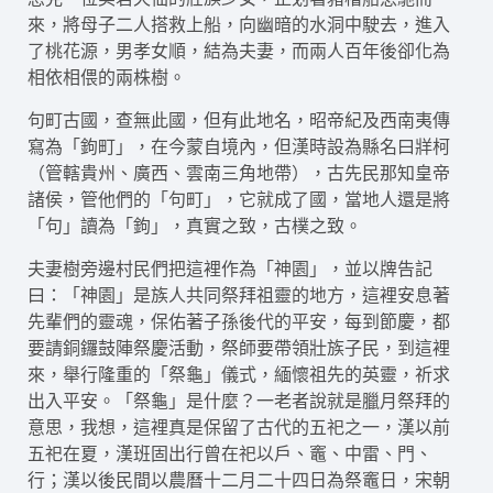
來，將母子二人搭救上船，向幽暗的水洞中駛去，進入
了桃花源，男孝女順，結為夫妻，而兩人百年後卻化為
相依相偎的兩株樹。
句町古國，查無此國，但有此地名，昭帝紀及西南夷傳
寫為「鉤町」，在今蒙自境內，但漢時設為縣名曰牂柯
（管轄貴州、廣西、雲南三角地帶），古先民那知皇帝
諸侯，管他們的「句町」，它就成了國，當地人還是將
「句」讀為「鉤」，真實之致，古樸之致。
夫妻樹旁邊村民們把這裡作為「神園」，並以牌告記
曰：「神園」是族人共同祭拜祖靈的地方，這裡安息著
先輩們的靈魂，保佑著子孫後代的平安，每到節慶，都
要請銅鑼鼓陣祭慶活動，祭師要帶領壯族子民，到這裡
來，舉行隆重的「祭龜」儀式，緬懷祖先的英靈，祈求
出入平安。「祭龜」是什麼？一老者說就是臘月祭拜的
意思，我想，這裡真是保留了古代的五祀之一，漢以前
五祀在夏，漢班固出行曾在祀以戶、竈、中雷、門、
行；漢以後民間以農曆十二月二十四日為祭竈日，宋朝