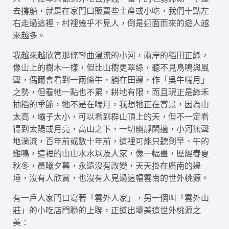
去撐船，就是在家門口販賣些土產或小吃，我們十點左
右走過這裡，村裡幾乎不見人，倒是迎面而來的遊人越
來越多。
我越來越欣賞那條彎曲漫流的小河，兩岸的稻田正綠，
像山上的樹木一樣，但比山樹更翠綠，聽不見鳥鳴與風
聲，偶爾會看到一兩條牛，躺在田邊，作「吳牛喘月」
之勢，但看牠一點也不累，耕地有限，而且現正是綠禾
抽稻的季節，牠不是在喘月，我想牠正在賞景，因為山
太高，壩子太小，可以看到群山頂上的天，但不一定看
得到太陽或月亮，高山之下，一切幽靜閑適，小河無聲
地淌流，百年前或數十年前，這裡可能只聽到早、午的
雞鳴，這裡的山山水水以及人家，像一幅畫，歷經春夏
秋冬，晨曦夕暮，永遠沒有改變，天天掛在廣南的邊
埵，沒有人欣賞，也沒有人見過這幅雲南的世外桃源。
有一戶人家門口寫著「雲外人家」，另一個叫「雲外山
莊」的小吃店門聯的上聯，正道出壩美這世外桃源之
美：