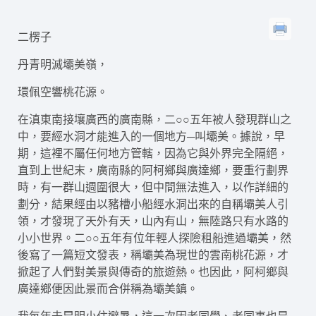
二楞子
丹青明滅壩美嶺，
環佩空響桃花源。
在滇東南接壤廣西的廣南縣，二○○五年被人發現群山之
中，要經水洞才能進入的一個地方─叫壩美。據說，早
期，這裡不屬任何地方管轄，因為它與外界完全隔絕，
直到上世紀末，廣南縣的阿柯鄉與廣達鄉，要重行劃界
時，有一群山週圍很大，但中間無法進入，以作詳細的
劃分，結果經由以豬槽小船經水洞出來的自稱壩美人引
領，才發現了天外有天，山內有山，無陸路只有水路的
小小世界。二○○五年有位年輕人探險租船進過壩美，然
後寫了一篇短文發表，稱壩美為現世的雲南桃花源，才
掀起了人們對美景與傳奇的旅遊熱。也因此，阿柯鄉與
廣達鄉便因此景而合併稱為壩美鎮。