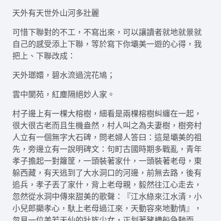
天外有天世外山河多壯麗
可惜下聯對的不工，不寫出來，可以讓讀者就地就景就
自己的感受添上下聯，等於寫下你壩美一遊的心得，我
把上、下聯改成：
天外瑯嬛，碧水流過浣花鳩；
雲中閬苑，紅塵隔絕妙人家。
村子邊上有一棵大榕樹，細看是兩棵榕樹糾纏在一起，
很大很古老而且生機盎然，村人叫之為夫妻樹，樹旁村
人立有一個無字大石碑，問老婦人答曰：這是壩美的祖
先，旁邊立有一說明碑文：句町古國時期多戰亂，青年
孝子擔起一對籮筐，一頭裝著家什，一頭裝著老母，東
躲西藏，有天逃到了大水洞口的河邊，前無去路，後有
追兵，孝子丟了家什，背上老母親，毅然往江心走去，
忽然從水洞中傳來甜美的歌聲：『江水綠來江水清，小
小兒郎顯孝心，馱上老母過江來，天動容來地動情』，
忽見一位美若天仙的壯族少女，正划著豬槽船急馳而