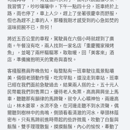
我習慣了，吵吵嚷嚷中，下午一點四十分，班車終於上
路，雨也停了，車上人少，趕上了坐著很慶幸而舒服，
但也為趕不上車的人，那種我剛才感受到的心急如焚的
滋味扼腕不已，奈何！
將近五百公里的車程，駕駛員在六個小時就趕到了廣
南。午餐沒有吃，兩人找到一家名店「重慶獨家辣烤
魚」，並喝了兩杯驅驅寒，取取暖，回「美客來」酒
店，準備擁抱明天的驚奇與喜悅。
客棧服務員昨晚告知，每整點有一班車駛往風景點壩
美，倆個老頭動作慢，吃完早點，還沒走到車站，班車
已經在我們面前急駛過去，結果兩人搭的士，五十元人
民幣載我們到售票口，優待老人免票，高高興興坐上馬
車，聽聽那有韻律的馬蹄聲，就令人心曠神怡，兩邊高
山，林木蒼翠，水流不急，在河邊走聽不到水流聲，偶
爾聽到樹林中的鳥鳴，側頭看看清澈的河水，舉頭林蔭
密布，只有馬蹄前進時帶起的些許微風，吹動了白髮與
鬍鬚，雙手理理散髮，摸摸鬍鬚，內心的愉悅，牽動了