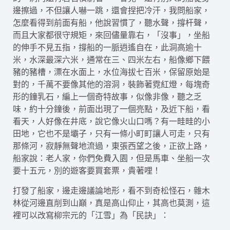
邊擦過，不但讓人嚇一跳，還會捏把冷汗，我問船家，
怎麼看得到前面有船，他說習慣了，聽水聲，撐杆聲，
而且大家都很守規矩，來回儘量靠右，「沒事」，坐船
的伸手不見五指，撐船的一脈逍遙自在，此洞高逾十
米，水深最深六米，通常在三、四米左右，船像鄉下餵
豬的豬槽，漂在水面上，水位海拔七百米，保留原始是
對的，千萬不要像其他的溶洞，裝飾著霓紅燈，每塊奇
形的鐘乳石，編上一個奇特故事，似像非像，聽之乏
味，約十分鐘後，前面出現了一個亮點，及近下船，看
看天，人好像在井底，說它像火山口嗎？有一畦畦的小
田地，它也不是壩子，只有一條小町町讓人可走，只有
那條河，寂靜無聲地流過，東張西望之後，正欲上路，
船家說：老人家，你們免費入園，但是馬車、坐船一次
要十五元，別的遊客要買套票，貴著哩！
打發了船家，邊走邊議論地形，看不到奇松怪石，雜木
林從河邊直削到山巔，真是高山仰止，其高也莫測，這
裡可以改寫柳宗元的「江雪」為「民訣」：