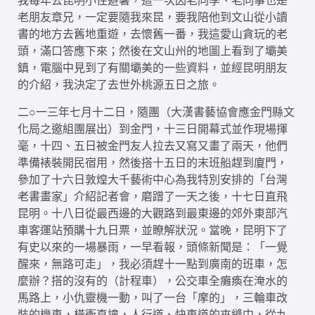
我每年去昆明小住避暑，這一次因老同學、老同事也是
老朋友章兄，一定要隨我來昆，要我陪他到文山從小讀
書的地方去舊地重遊，去懷舊一番，我這愛山貪玩的老
頭，滿口答應下來；然後在文山州的地圖上看到了壩美
鎮，電腦中見到了有關壩美的一些資料，並經昆明朋友
的介紹，我決定了去世外桃源五日之旅。
二○一三年七月十二日，隨團（大漢書藝協會應金門縣文
化局之邀組團展出）到金門，十三日開幕式並作現場揮
毫，十四、五日被金門友人拉去又寫又畫了兩天，他們
準備裱裝開民宿用，然後搭十五日的末班船趕到廈門，
參加了十六日敦煌大千藝術中心為我特別安排的「台灣
老書畫家」介紹記者會，磨蹭了一天之後，十七日直飛
昆明。十八日從最西邊的大觀路到最東邊的郊外東部汽
車客運站預購十九日票，並瞭解狀況。當晚，昆明下了
有史以來的一場暴雨，一早看報，頭條新聞是：「一覺
醒來，無路可走」，我必須趕十一點到廣南的班車，怎
麼辦？搭的沒有的（計程車），公交車全癱瘓在淹水的
馬路上，小仇靈機一動，叫了一台「摩的」，三輪車改
裝的機車，橫衝直撞，人行道、快車道的夾縫中，從九