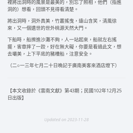
裡將出洞時的風景是最美的，別忘了照相，他們（指進
洞的）想看，回頭不見得看清楚。
將出洞時，洞外真美，竹叢搖曳，遠山含笑，清風徐
來，又一個遺世的世外桃源天然大門。
下船時，船擦進沙灘不夠，人一站起來，船就左右搖
擺，害章摔了一跤，好在無大礙，你要是看過此文，想
去壩美，上下平底的豬槽船，注意安全。
（二○一三年七月二十日晚記于廣南美客來酒店燈下）
【本文收錄於《雲南文獻》第43期；民國102年12月25
日出版】
Updated on 2023-11-28