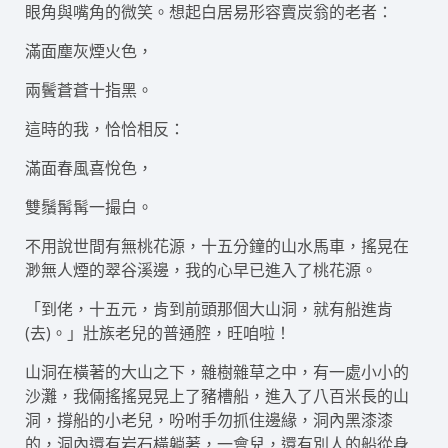
眼角與嘴角的微笑。想起白居易形容賣炭翁的老者：
滿面塵灰煙火色，
兩鬢蒼蒼十指黑。
這時的我，恰恰相反：
滿面春風喜悅色，
雙鬚髯髯一撮白。
不用說世間有無桃花源，十五分鐘的山水馬車，搖晃在
渺無人煙的翠谷溪邊，我的心早已進入了桃花源。
「到佬，十五元，肯到前頭那個大山洞，就有船進肯
(去)。」壯族老兒的普通腔，旺咱啦！
山洞在橫著的大山之下，雜樹雜草之中，有一處小小的
沙灘，我倆搖搖晃晃上了豬槽船，進入了八百米長的山
洞，撐船的小老兒，吩咐手勿抓住邊緣，洞內黑漆漆
的，洞內還有岩石橫躺著，一會兒，還有別人的船從身