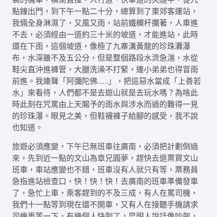
點鐘出門，到下午一點二十分，總算到了東郊客運站，
我倆全身淋濕了，又風又雨，站前鐵欄杆攔著，人車進
不去，必須經由一道約三十米的坡道，才能進站，此時
還在下雨，這個坡道，像極了九寨溝黃龍的珍珠灘瀑
布，水深雖不及五公分，但是整個路段水流急湍，水從
鞋尖直沖進褲管，大腿洗澡不打緊，連小弟弟也得冒雨
前進。我連聲「阿彌陀佛……」，把這惡水當成「上善若
水」來看待，人們都不是去遊山就是去玩水嗎？為啥此
時此刻在咒罵由上天賜予的雨水與涉水而過的難得一見
的珍珠瀑。眼見之美，但鞋襪褲子給腳的感受，我不說
也知道。
旅遊必須應變，下午已無班車往廣南，必須把計劃倒過
來，先到近一點的文山為章兄圓夢，趕快去退票買文山
班車，車站應變也不錯，班車沒有人就只有等，票務員
急指進站檢查口，快！快！快！去廣南的班車準備發車
了，急忙上車，乘客趕到的不及三成，有人在罵司機，
我們十一點等到現在還不開車，又有人在接聽手機請求
司機再等一下，有幾個人快到了，昆明人說話像吵架，