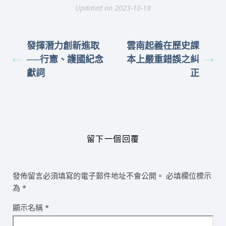
Updated on 2023-10-19
發揮潛力創新進取
雲南起義在歷史課
──行憲、護國紀念
本上嚴重錯誤之糾
獻詞
正
留下一個回覆
發佈留言必須填寫的電子郵件地址不會公開。
必填欄位標示
為
*
顯示名稱
*