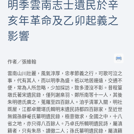
明季雲南志士遺民於辛
亥年革命及乙卯起義之
影響
作者／張維翰
雲南山川壯麗，風氣淳厚，忠孝節義之行，可歌可泣之
事，代有其人，而以明季為盛。祇以地居邊遠，交通不
便，常為人所忽略，少加採訪，致多湮沒不彰。昔程篁
墩氏著宋遺民錄，僅列謝臬羽、鄭所南等十一人，其後
朱明德氏廣之，蒐羅至四百餘人。洎乎清軍入關，明社
既屋，江都卓爾堪氏輯明末遺民詩都四百餘家，至近世
無錫孫靜菴氏纂明遺民錄，極意徵求，全國之中，十八
省之地，亦只得八百餘人。乃卓氏所輯明遺民詩，屬滇
籍者，只有朱昂、讀徹二人；孫氏纂明遺民錄，屬滇籍