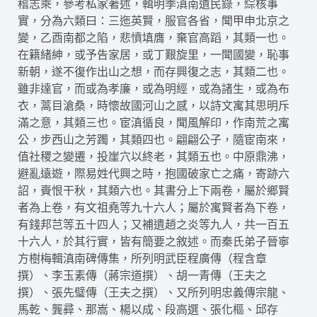
稽志乘，參考私家著述，輯明季滇南遺民錄，綜核事
實，分為六類曰：三迤英賢，服官各省，聞甲申北京之
變，乙酉南都之陷，悲憤填膺，棄官高蹈，其類一也。
在籍緒紳，或予告家居，或丁艱旋里，一聞國變，恥事
新朝，遂不復作出山之想，而存興復之志，其類二也。
雖非達官，而或為孝廉，或為明經，或為諸生，或為布
衣，蒿目滄桑，時懷故國河山之感，以詩文寓其思明斥
滿之意，其類三也。宦滇循良，聞風解印，作南荒之寓
公，步西山之芳躅，其類四也。翩翩公子，隨宦南來，
值社稷之變遷，投崖穴以終老，其類五也。中原鼎沸，
避亂遠遊，際易姓代興之時，抱國破家亡之痛，寄跡六
詔，賷恨干秋，其類六也。其書分上下兩卷，屬於鄉賢
者為上卷，有文祖堯等九十六人；屬於寓賢者為下卷，
有錢邦芑等五十四人；又補遺趙之炎等九人，共一百五
十六人，於其行實，皆有簡要之敘述。而秦氏弟子晉寧
方樹梅輯滇南碑傳集，所列明武臣程廣傳（程含章
撰）、李玉素傳（蔣宗道撰）、胡一青傳（王夫之
撰）、張先璧傳（王夫之撰）、又所列明忠義傳宗龍、
馬乾、龔彛、那嵩、楊以成、段高選、張化樞、邱存