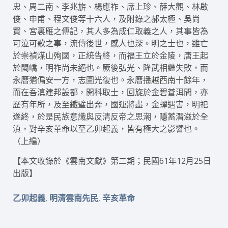
忠、周二南、李兆旂、楊應祚、席上珍、薛大觀、林啟
俊、申甫、程文俊等十六人，及附錄之郝太極、吳尚
賢、宮裏雁之傳記，其人多為成仁取義之人，其事皆為
可泣可歌之事，流傳後世，感人也深。明之士也，雖亡
於崇禎煤山殉國，正統告終，而福王立於金陵，唐王起
於閩嶠，明祚尚未絕也。厥後弘光、隆武相繼失敗，而
永曆猶偏安一方，志圖光復也。永曆播越西南十餘年，
而在吾滇建邦設都，開科取士，回旋於金碧蒼洱間，亦
歷有年所，及至鐵璧出奔，國運將盡，金蟬遇害，明祀
遂終，於是民族意識與反清反帝之思潮，隱蓄潛滋於全
滇，對辛亥革命以至乙卯起義，皆有極大之影響也。
（上編）
【本文收錄於《雲南文獻》第二期；民國61年12月25日
出版】
,
,
乙卯起義
明清雲南先民
辛亥革命