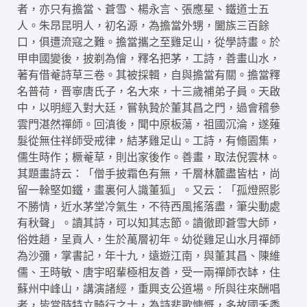
者，亦只有擔當、蒼雪、楊永言、張應星、鐵道士五
人。朱昂昆明人，初名源，為擔當外甥，闔族三百餘
口，俱遭流寇之難。擔當攜之至雞足山，從學詩畫。於
甲申國變後，披剃為儈，釋名把茅，工詩，善畫山水，
著有借菴詩草三卷。其被採輯，自與擔當有關。擔當釋
名普荷，晋寧唐氏子，名大來，十三歲補弟子員。天啟
中，以明經入對大廷，嘗執贄於董其昌之門，過會稽參
雲門湛然禪師。回滇後，聞中原板蕩，祖國沉淪，遂薙
髮從無住祥師受戒律，結茅雞足山。工詩，有翛園集，
儒生時作；橛菴草，則出家後作。善畫，取法倪雲林。
其題畫詩云：「僧手披霜色有無，千層林麓盡皆枯，尚
留一榦堅如鐵，畫裏何人識董狐」。又云：「孤燈照影
不勝情，近水茅堂冷氣生，不待西風搖落盡，筆尖動處
有秋聲」。讀其詩，可以知其志節。讀徹即蒼雪大師，
俗姓趙，呈貢人，生於萬層初年。幼從雞足山水月禪師
為沙彌，掌書記，年十九，遠遊江南，與董其昌、陳維
儒、王時敏、唐宇昭輩極相友善，受一兩禪師衣缽，住
蘇州中峰山，講演諸經，重興支公道場。所與往來酬唱
者，皆當時特立畸行之士，為詩悲歌慷慨，多故國禾黍