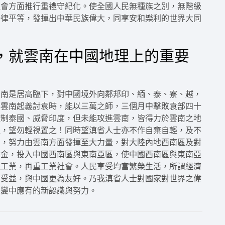
社會方面推行重禮守紀化。使全國人民無種族之別，無階級
一律平等，發揮出中華民族偉大，同享安和樂利的世界大同
，就雲南在中國地理上的重要
西南是居高臨下，對中國境外向鄰邦印、緬、泰、寮、越，
年雲南起義討袁時，能以三萬之師，三個月中擊敗袁部四十
控制泰國、威脅印度，但未能攻進雲南，皆得力於雲南之地
值，望勿輕視置之！同時望滇省人士亦不作自棄自輕，及不
需，努力由雲南方面發揮至大力量，對大陸內地西南區及對
資金，投入中國西南區與東南亞區，使中國西南區與東南亞
輕工業，再重工業社會。人民享受均富繁榮生活，所謂經濟
邦受益，與中國更為友好。乃我滇省人士對國家對世界之偉
劇變中應有的新認識與努力。