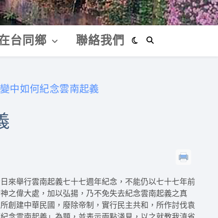
在台同鄉
聯絡我們
變中如何紀念雲南起義
義
今日來舉行雲南起義七十七週年紀念，不能仍以七十七年前
精神之偉大處，加以弘揚，乃不免失去紀念雲南起義之真
生所創建中華民國，廢除帝制，實行民主共和，所作討伐袁
何紀念雲南起義」為題，並表示兩點淺見，以之就教我滇省