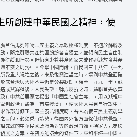
生所創建中華民國之精神，使
大膽首倡馬列唯物共產主義之暴政極權制度，不適於蘇聯及
活動，隨之蘇聯共產集團紛紛各自獨立，並傾向民主自由制
，獲得緩和情勢。但仍有少數共產國家未能作迅速放棄共產
動盪不安之局勢中。今舉中國而論，自民國三十八年（一九
，所受重大犧牲之後，未及復興建設之時，遭到中共全面破
以形成台灣與大陸不幸仍是分裂狀態。時至一九九一年，蘇
所造成貧窮落後，人民失望，轉成反抗之時，蘇聯首先放棄
，致有中共首要隨之提出「中國型社會主義」，用以減輕中
「管制政治」轉為「市場經濟」，使大陸人民有自行謀生，
需求作部分修正共產主義舊制度時，吾人為使三民主義能早
墮之目的，必須乘時造勢，從國內外各方面促使中共覺醒，
輝煌成就的中華民國政府為對等的政治實體。持家人兄弟般
步發展之方案，在雙方能接受的條件下，來和平統一中國。