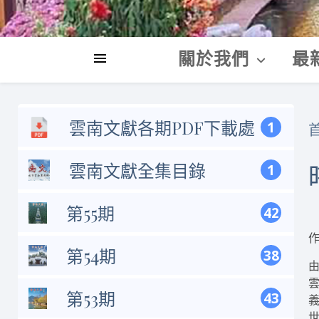
關於我們
最
雲南文獻各期PDF下載處
1
雲南文獻全集目錄
1
第55期
42
第54期
38
第53期
43