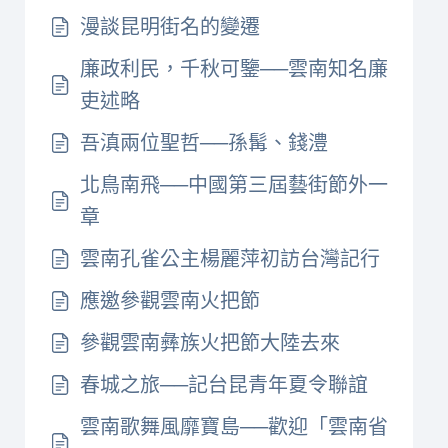
漫談昆明街名的變遷
廉政利民，千秋可鑒──雲南知名廉
吏述略
吾滇兩位聖哲──孫髯、錢澧
北鳥南飛──中國第三屆藝街節外一
章
雲南孔雀公主楊麗萍初訪台灣記行
應邀參觀雲南火把節
參觀雲南彝族火把節大陸去來
春城之旅──記台昆青年夏令聯誼
雲南歌舞風靡寶島──歡迎「雲南省