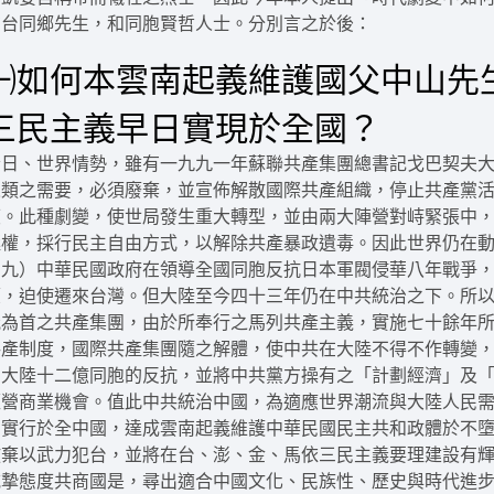
在台同鄉先生，和同胞賢哲人士。分別言之於後：
㈠如何本雲南起義維護國父中山先
三民主義早日實現於全國？
今日、世界情勢，雖有一九九一年蘇聯共產集團總書記戈巴契夫
人類之需要，必須廢棄，並宣佈解散國際共產組織，停止共產黨
度。此種劇變，使世局發生重大轉型，並由兩大陣營對峙緊張中
極權，採行民主自由方式，以解除共產暴政遺毒。因此世界仍在
四九）中華民國政府在領導全國同胞反抗日本軍閥侵華八年戰爭
壞，迫使遷來台灣。但大陸至今四十三年仍在中共統治之下。所
俄為首之共產集團，由於所奉行之馬列共產主義，實施七十餘年
共產制度，國際共產集團隨之解體，使中共在大陸不得不作轉變
國大陸十二億同胞的反抗，並將中共黨方操有之「計劃經濟」及
經營商業機會。值此中共統治中國，為適應世界潮流與大陸人民
日實行於全中國，達成雲南起義維護中華民國民主共和政體於不
放棄以武力犯台，並將在台、澎、金、馬依三民主義要理建設有
誠摯態度共商國是，尋出適合中國文化、民族性、歷史與時代進