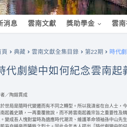
新消息
雲南文獻
獎助學金
雲南
時代劇
首頁
典藏
雲南文獻全集目錄
第22期
時代劇變中如何紀念雲南起
作者／陶鎔貫成
由於世局是隨時代變遷而有不同之轉型。所以我滇省在台人士，
雲南起義史蹟，一再重覆敘說，而不將雲南起義宗旨之重要性及
義。變成吾人愧對當時為適應時代潮流、維護革命領袖孫中山先
世凱妄自稱帝而犧牲之烈士。因此今年本人提出「時代劇變中如