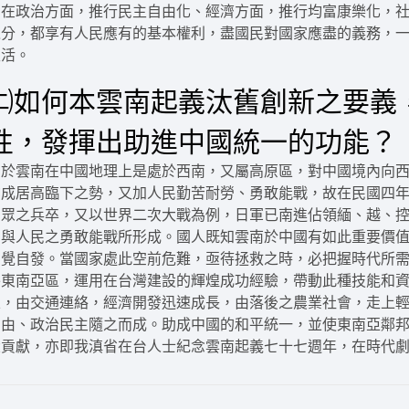
如在政治方面，推行民主自由化、經濟方面，推行均富康樂化，
之分，都享有人民應有的基本權利，盡國民對國家應盡的義務，
生活。
㈡如何本雲南起義汰舊創新之要義
性，發揮出助進中國統一的功能？
由於雲南在中國地理上是處於西南，又屬高原區，對中國境內向
亦成居高臨下之勢，又加人民勤苦耐勞、勇敢能戰，故在民國四
萬眾之兵卒，又以世界二次大戰為例，日軍已南進佔領緬、越、
利與人民之勇敢能戰所形成。國人既知雲南於中國有如此重要價
自覺自發。當國家處此空前危難，亟待拯救之時，必把握時代所
外東南亞區，運用在台灣建設的輝煌成功經驗，帶動此種技能和
區，由交通連絡，經濟開發迅速成長，由落後之農業社會，走上
自由、政治民主隨之而成。助成中國的和平統一，並使東南亞鄰
大貢獻，亦即我滇省在台人士紀念雲南起義七十七週年，在時代