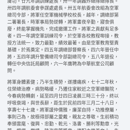
膚功。廿九年調訓練處長，卅一年調轟炸總隊總隊長。
卅四年調航委會參謀處處長。卅五年航委會改組為空軍
總司令部，將軍任空軍機械學校校長，越年，調總部第
二署署長，時軍事局勢逆轉，將軍畫夜辛勤，寢食俱
廢，終能掌握機先，完成撤運工作。將軍之貢獻有足多
者。四一年調空軍訓練司令，於空軍各校教程啣接，教
授方法統一，致力最勤，績效最著。由是空軍教育堅責
基礎，於焉奠定。四五年調總部督察長，四六年晉任中
將，五四年調升警備總司令部副總司令，五八年退役，
轉任中央信託局顧問，六一年膺聘為中華航室公司顧
問。
將軍身體素健；乃半生積勞，遂摟痛疾，七十二年秋，
住榮總治療，病勢略緩，乃遷住家較近之空軍總醫院，
今春病勢轉劇，延至四月廿四日凌晨三時三十分，終以
呼吸衰竭，與世長辭，距生於民前四年三月二十八日，
享壽七十七歲。將軍諼仲儒雅，廉潔自持，功推僚屬，
事則己為，故極得部屬之愛戴，親友之尊敬。生前積功
奉頒雲麾、復興、忠勤、乾元、洛書、勝利等勳章，光