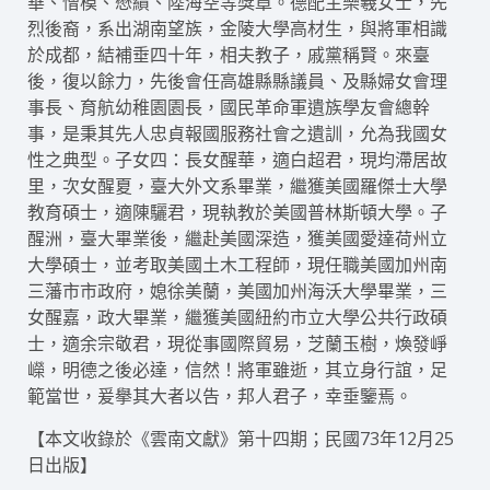
華、憎模、懋績、陸海空等獎章。德配主樂羲女士，先
烈後裔，系出湖南望族，金陵大學高材生，與將軍相識
於成都，結補垂四十年，相夫教子，戚黨稱賢。來臺
後，復以餘力，先後會任高雄縣縣議員、及縣婦女會理
事長、育航幼稚園園長，國民革命軍遺族學友會總幹
事，是秉其先人忠貞報國服務社會之遺訓，允為我國女
性之典型。子女四：長女醒華，適白超君，現均滯居故
里，次女醒夏，臺大外文系畢業，繼獲美國羅傑士大學
教育碩士，適陳驪君，現執教於美國普林斯頓大學。子
醒洲，臺大畢業後，繼赴美國深造，獲美國愛達荷州立
大學碩士，並考取美國土木工程師，現任職美國加州南
三藩市市政府，媳徐美蘭，美國加州海沃大學畢業，三
女醒嘉，政大畢業，繼獲美國紐約市立大學公共行政碩
士，適余宗敬君，現從事國際貿易，芝蘭玉樹，煥發崢
嶸，明德之後必達，信然！將軍雖逝，其立身行誼，足
範當世，爰擧其大者以告，邦人君子，幸垂鑒焉。
【本文收錄於《雲南文獻》第十四期；民國73年12月25
日出版】