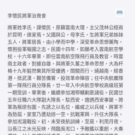
李懷民將軍治喪會
將軍姓李氏，諱懷民，原籍雲南大理，主父茂林公經商
於昆明，遂家焉。父國與公，母李氏，生將軍兄弟姊妹
五人，將軍居長，由小學而中學，深受革命思想薰陶，
懷抱投軍報國之志。民國十四年，如願考入雲南航空學
校，十六年畢業，即任雲南航空隊飛行員及教官，時雲
南主政者，割據自雄，與將軍久蓄之革命思想，大為杆
格十九年毅然棄其所受優遇，間關而行，繞越南，經香
港，抵武漢，艱苦備嘗，投效革命陣容；任中央航塵隊
第一隊飛行員分隊長，廿一年入中央航空學校高級班第
一期受訓，畢業後，繼續參加湘鄂贛剿匪諸役。民國廿
五年任職六大隊副大隊長，駐西安，適遇西安事變，將
軍為叛逆包圍，先誘之以名位、繼威之以兵械，將軍不
為勢屆，家室乃遭劫掠一空。抗戰軍興，升任大隊長，
參加淞滬戰役。初，未受夜航訓練，至是，利用月夜，
沿長江之水光反映，飛臨吳淞口，予敵艦以重創，大奏