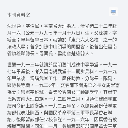
本刊資料室
沈世通，字伯犀，雲南省大理縣人；清光緒二十二年臘
月十六（公元一八九七年一月十八日）生。父沈鍾，字
毓蒼；早年留學日本，就讀於「東京六大名校」之一的
法政大學；曾參加孫中山領導的同盟會，後曾出任雲南
省鎮雄縣縣長。母蔡氏，雲南省楚雄縣人。
世通一九一三年就讀於昆明舊制成德中等學堂。一九一
七年畢業後，考入雲南講武堂十二期步兵科。一九一九
年畢業後，留講武堂工作，歷任助教、分隊長、隊副、
區隊長等職。一九二○年，娶雲南下關馬梁之長女馬崇憲
為妻；崇憲字維斌，畢業於雲南女子師範學堂，其母李
氏系雲南大理白族。一九二四年二月，世通任建國聯軍
總司令部上尉參謀。一九二五年冬，以隨員身份偕聯軍
總部代表赴陝西，與國民革命軍第三軍軍長葉香石聯
絡；後即留該部任少校參謀。一九二六年，因葉香石被
解職而賦閑。同年十一月，參加程潛所部國民革命軍第