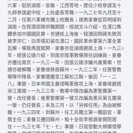
六軍，駐防湖南、安徽、江西等地，歷任少校參謀及十
九師參謀處中校、上校處長等職。一九二七年九月至十
二月，任第六軍補充團上校團長；遂將家眷從昆明接到
湖南。在程潛部隊供職期間，經胡文斗介紹，在漢口集
體參加中國國民黨。世通抵上海後，程潛因倒蔣失敗而
被李宗仁、白崇禧扣留在漢口，國民革命軍第六軍全軍
瓦解，導致再度賦閑，家眷亦從湖南避居上海。一九三○
年，經張公達介紹，到南京陸軍教導隊任訓練員，家眷
亦遷往南京。一九三一年，因張公達涉嫌共產黨案，世
通亦被解職，家眷遂移居蘇州。一九三二年，任憲警教
導隊中隊長，家眷隨遷至江蘇松江縣。後因「一‧二
八」事變，日本帝國主義侵略軍進攻上海，家眷遂避居
淅江東陽。一九三三年，教導中隊改編為憲警團第一
營，改任營長；後憲警團第一營又改編為憲兵第五團第
一營，仍任營長；未及三月，以「另候任用」為由被解
職。一九三四年，到蘇州，任工兵獨立第一團副官，軍
需主任；家眷又遷回蘇州，租十全街李根源家側院居
住。一九三七年「七‧七」事變，日寇發動大規模侵華