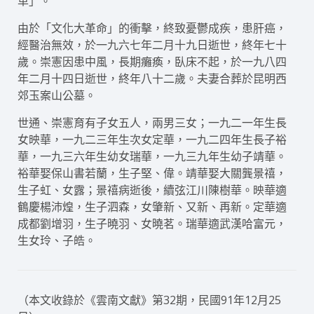
革」。
由於「文化大革命」的衝擊，終致憂鬱成疾，患肝癌，
經醫治無效，於一九六七年二月十九日逝世，終年七十
歲。崇憲因患中風，長期癱瘓，臥床不起，於一九八四
年二月十四日逝世，終年八十二歲。夫妻合葬於昆明西
郊玉案山公墓。
世通、崇憲育有子女五人，兩男三女；一九二一年生長
女映華，一九二三年生次女定華，一九二四年生長子裕
華，一九三六年生幼女瑞華，一九三九年生幼子靖華。
裕華娶保山書若蘭，生子堅、偉。靖華娶大關龔景禧，
生子虹、女露；景禧病逝後，續弦江川陳樹華。映華適
鶴慶楊沛煌，生子泗森，女肇新、又新、再新。定華適
成都劉增羽，生子曉羽、女曉茗。瑞華適武漢哈富元，
生女玲、子皓。
（本文收錄於《雲南文獻》第32期，民國91年12月25