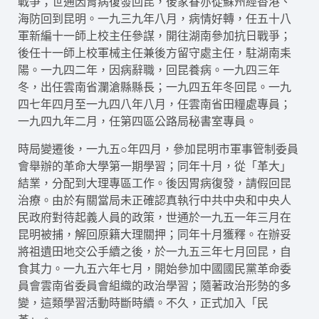
戰爭；世通因胃病復發回昆，後家眷亦從蘇州經香港、
海防回到昆明。一九三九年八月，病情好轉，任五十八
軍新編十一師上校主任參謀，開往湖南參加抗日戰爭；
後任十一師上校軍械主任兼後方留守處主任，駐湖南耒
陽。一九四二年，因病辭職，回昆養病。一九四三年
冬，出任雲南省瀾滄縣縣長；一九四五年冬回昆。一九
四七年四月至一九四八年八月，任雲南省田糧處專員；
一九四九年二月，任第四區公路局秘書室專員。
時局變遷後，一九五○年四月，參加昆明市軍事管制委員
會舉辦的革命大學第一期學習；同年十月，從「革大」
結業，分配到大理專區工作。後因胃病復發，請假回昆
治療。由於有關當局未正確認真執行中共中央和中央人
民政府對待起義人員的政策，世通於一九五一年三月在
昆明被捕，解回原籍大理關押；同年十月獲釋。在辦妥
將祖遺田地交公手續之後，於一九五三年七月回昆，自
食其力。一九五六年七月，開始參加中國國民黨革命委
員會雲南省委員會組織的政治學習；隨著政治形勢的多
變，這類學習活動時斷時續。不久，正式加入「民