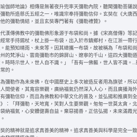
《瑜伽師地論》相傳是無著夜升兜率天彌勒內院，聽聞彌勒菩薩
為彌勒所造慈氏五經之一，唯識宗奉持彌勒信仰。玄奘在《大唐
響他的彌勒情結，並且玄奘專門著有《彌勒禮贊》。
現代漢傳佛教中的彌勒佛形象源于布袋和尚。據《宋高僧傳》等
他經常手持錫杖，杖上掛一布袋，出入於市鎮鄉村，在江浙一帶
臥。能預知晴雨、未來等。因其總攜一布袋，故被稱為「布袋和
貴州的梵淨山、雲南彌勒市的錦屏山、遼寧的千山，這四大彌勒
億。時時示世人，世人自不識。」「吾有一佛軀，世人皆不識。…
正常的。
因為彌勒作為未來佛，在中國歷史上多次被造反者用為旗號，所
的人間使者，其寬容樂觀，廣納福氣仍然深入人心，而且廣播海外
具有彌勒信仰，而且為佛教和中華文化的普及，並弘揚和推廣到
贊》：「拜彌勒，天地寬，笑對人生要樂觀。匆匆一世莫太貪，
布袋納福氣，心安體健壽自益。棄惡揚善，正信弘揚，未來滿霞
曲。
玄奘的精神就是追求真善美的精神。追求真善美與科學是完全一