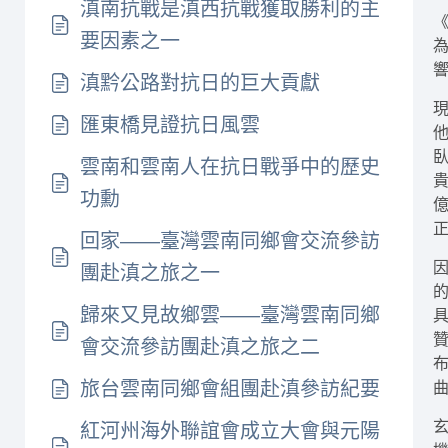
滇南抗戰是滇西抗戰獲取勝利的主
要因素之一
滇黔公路對抗日的巨大貢獻
匯東橋見證抗日風雲
雲南和雲南人在抗日戰爭中的歷史
功勳
回家——臺灣雲南同鄉會交流參訪
團赴滇之旅之一
歸來又見故鄉雲——臺灣雲南同鄉
會交流參訪團赴滇之旅之二
旅台雲南同鄉會組團赴滇參訪紀要
紅河州海外聯誼會成立大會與元陽