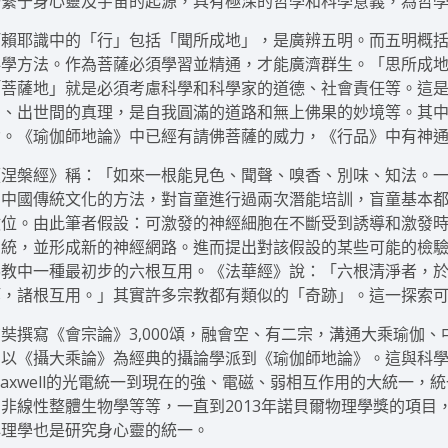
聯繫于身心靈及宇宙的起源，具有極深的哲學和科學意義，為哲
阿賴耶識中的「行」包括「聞所成地」，是廣辨五明。而五明概
科學方法。作為菩薩必須學習並精通，才能廣濟群生。「思所成
「菩薩地」就是必須考慮科學和科學家的道德、社會責任等。這
間、出世間的真理，是自我圓滿的道路和無上佛果的妙境等。其
念。《瑜伽師地論》中已經有請佛菩薩的威力，《行品》中有神
《涅槃經》稱：「如來一根能見色、聞聲、嗅香、別味、知法。一根
和中國傳統文化的方法，對盲童進行過兩次潛能培訓，盲童基本
數位。由此筆者假設：可激發的神經細胞在不斷受到誘導和激發
系統，並形成新的神經網路。進而提出對該假設的某些可能的檢
佛教中一種最初步的六根互用。《法華經》說：「六根清淨者，
等，諸根互用。」其實許多宗教都有類似的「奇跡」。這一探索
玄奘撰寫《會宗論》3,000頌，融會空、有二宗，溝通大乘瑜伽
和以《攝大乘論》為經典的攝論學派到《瑜伽師地論》。這與科
Maxwell的光電統一到現在的強、電磁、弱相互作用的大統一
的非線性整體生物學等等，一直到2013年諾貝爾物理學獎的項目，
心理學也是研究身心靈的統一。