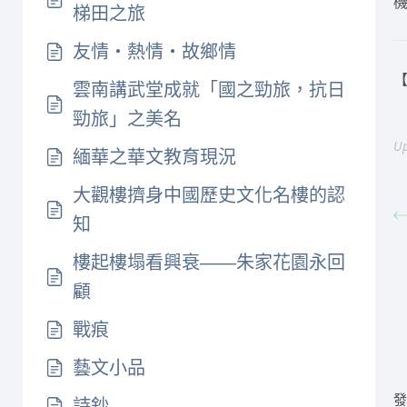
梯田之旅
友情‧熱情‧故鄉情
【
雲南講武堂成就「國之勁旅，抗日
勁旅」之美名
Up
緬華之華文教育現況
大觀樓擠身中國歷史文化名樓的認
知
樓起樓塌看興衰——朱家花園永回
顧
戰痕
藝文小品
詩鈔