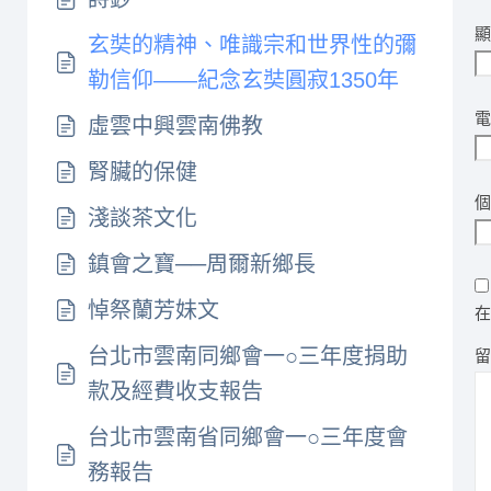
玄奘的精神、唯識宗和世界性的彌
勒信仰——紀念玄奘圓寂1350年
虛雲中興雲南佛教
腎臟的保健
淺談茶文化
鎮會之寶──周爾新鄉長
悼祭蘭芳妹文
台北市雲南同鄉會一○三年度捐助
款及經費收支報告
台北市雲南省同鄉會一○三年度會
務報告