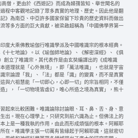
最著名的高僧，更由於《西遊記》而成為婦孺皆知、舉世聞名的
的過程中客觀地記錄了眾多真實的地理、歷史。因此他是翻
域記》為南亞、中亞許多國家保留下珍貴的歷史資料而做出
交流等多方面的巨大貢獻，被梁啟超稱為「中國佛學界第一
是印度大乘佛教瑜伽行唯識學派及中國唯識宗的根本經典。
稱《十七地論》。以《瑜伽師地論》、《解密深經》、《俱
82）創立了唯識宗，其代表作是由玄奘編譯出的《成唯識
基本道理就是「心外無境」，即「萬法唯識」，也就是宇宙
唯識宗論證「我」、「法」都是「識」的變異，而不是真實
。這與六祖慧能「一切即心，心即一切」的宗旨相同，不僅
心造」，「一切物境皆虛幻，唯心所造之境為真實」，熊十
學習起來比較困難。唯識論除討論眼、耳、鼻、舌、身、意
根生出。現在心理學上，只研究到前六識為止。但佛法上的
基本上是一種我執的作用，由此而形成煩惱的根本。阿賴耶
的所在。唯識學主張一切萬有皆緣起于阿賴耶識，這就密切