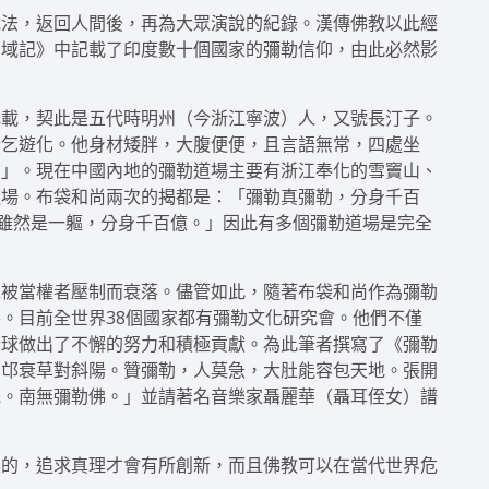
說法，返回人間後，再為大眾演說的紀錄。漢傳佛教以此經
西域記》中記載了印度數十個國家的彌勒信仰，由此必然影
記載，契此是五代時明州（今浙江寧波）人，又號長汀子。
行乞遊化。他身材矮胖，大腹便便，且言語無常，四處坐
尚」。現在中國內地的彌勒道場主要有浙江奉化的雪竇山、
道場。布袋和尚兩次的揭都是：「彌勒真彌勒，分身千百
雖然是一軀，分身千百億。」因此有多個彌勒道場是完全
以被當權者壓制而衰落。儘管如此，隨著布袋和尚作為彌勒
。目前全世界38個國家都有彌勒文化研究會。他們不僅
全球做出了不懈的努力和積極貢獻。為此筆者撰寫了《彌勒
北邙衰草對斜陽。贊彌勒，人莫急，大肚能容包天地。張開
光。南無彌勒佛。」並請著名音樂家聶麗華（聶耳侄女）譜
致的，追求真理才會有所創新，而且佛教可以在當代世界危