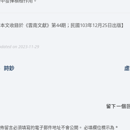
機中發揮積極作用。
本文收錄於《雲南文獻》第44期；民國103年12月25日出版】
dated on 2023-11-29
詩鈔
虛
留下一個
發佈留言必須填寫的電子郵件地址不會公開。
必填欄位標示為
*