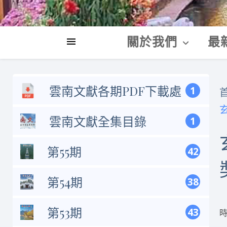
關於我們
最
雲南文獻各期PDF下載處
1
雲南文獻全集目錄
1
第55期
42
第54期
38
第53期
43