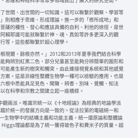
學、思維和神經科學等眾多領域提出了廣大的研究空間。
括了世間、出世間的一切知識。這可以聯繫於觀察、學習等
地」則相應于思維、形成理論。進一步的「修所成地」和
是菩薩的種性、發心和應該具備的自利、利他的途徑，是世
中阿賴耶識可能就聯繫於神、魂、真如等許多更深入的觀
通行等，這些都聯繫於超心理學。
現爾，餘根亦然。」2012和2013年夏季我們結合科學
都能夠辨別紅黑二色，部分兒童甚至能夠分辨簡單的圖形和
時可能產生新的樹突和觸突，由此連接視覺系統和其他感覺
驗方案。這是非線性整體生物學一種可以檢驗的應用，也是
於六根中悉能具足見色、聞聲、辨香、別味、覺觸、知法
可以在科學和宗教之間建立起一座橋樑。
、中觀兩派。唯識宗統一以《十地經論》為經典的地論學派
學趨於統一的發展方向是一致的。從法拉第的電磁統一和
，統一生物學中的結構主義和功能主義，統一還原論和整體論
Higgs理論都是為了統一獲得玻色子和費米子的質量。超