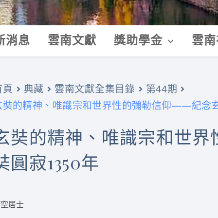
新消息
雲南文獻
獎助學金
雲南
首頁
典藏
雲南文獻全集目錄
第44期
玄奘的精神、唯識宗和世界性的彌勒信仰——紀念玄奘
玄奘的精神、唯識宗和世界
奘圓寂1350年
時空居士