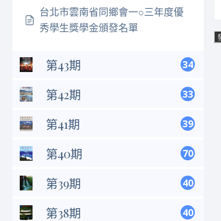
台北市雲南省同鄉會一○三年度優
秀學生獎學金頒發名單
第43期
34
第42期
33
第41期
39
第40期
70
第39期
40
第38期
40