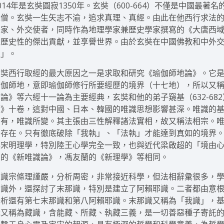
014年是玄奘圓寂1350年。玄奘（600-664）不僅是中國
聖僧。玄奘一生矢志不渝，追求真理、真經。由此在他西行求法
譯家、外交使者，同時作為地理學家兼歷史學家撰寫的《大唐西
了歷史性的傑出貢獻，並享譽世界。由於玄奘在中國佛教和中外
人」。
玄奘西行取經的最大原因之一是求取和研究《瑜伽師地論》。它
瑜伽師地，意即瑜伽師修行所要經歷的境界（十七地），所以又
舍論》等六經十一論為主要經典，玄奘和他的弟子窺基（632-6
論》十卷，這對中國、日本、韓國的唯識思想影響甚深。唯識的
萬有，唯識所變。其主張由三性解釋諸法實相，故又稱法相宗。
的存在。只有徹底破除「我執」、「法執」才能達到真如的境界
與宋明理學，特別陸王心學完全一致，也與近代梁啟超的「境由
力的《新唯識論》，馮友蘭的《新理學》等相同。
唯識宗條理謹嚴，分析周密，非常接近科學，但法相辭彙很多，
六識外，還探討了末那識，特別是建立了阿賴耶識。二者都由意
分析還有第七末那識和第八阿賴耶識。末那識又稱為「我識」，
識又稱為藏識，含能藏、所藏、執藏三義，是一切善惡種子寄託