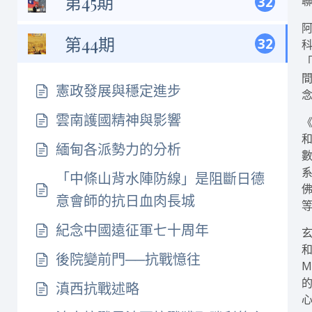
第45期
32
第44期
32
憲政發展與穩定進步
雲南護國精神與影響
緬甸各派勢力的分析
「中條山背水陣防線」是阻斷日德
意會師的抗日血肉長城
紀念中國遠征軍七十周年
後院變前門──抗戰憶往
滇西抗戰述略