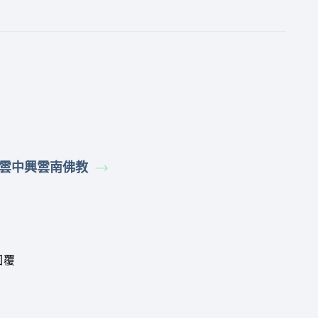
雲中興雲南佛教
回覆