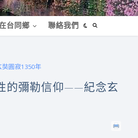
在台同鄉
聯絡我們
圓寂1350年
性的彌勒信仰——紀念玄