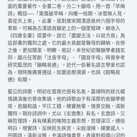
面的重要著作。全書二卷，分二十韻母，用一首「早梅
詩」概括──「東風破早梅，向暖一枝開，冰雪無人見，
喜從天上來」。此書，是對唐宋間漢語音卅六個字母的
革新，可稱為古漢語音韻史上的一個里程碑，被收入
《四庫全書》提要中，說它「盡變古法，以就方音」為
這部書的獨到之處。它的最大貢獻是聲母的歸納、合併
之後，更加簡潔、明瞭、易記。本世紀初聲韻學者錢玄
同、趨元任等創「注音字母」、「國音字母」時曾參考
研究藍茂的「韻略易通」。近代一些著名語言學家也認
為，現時推廣普通話，如要追根溯源，也與《韶略易
通》有關。
藍公的詩歌，明初在雲南也很有名氣。嘉靖時的狀元楊
慎謫滇後也曾收集過。他的詩歌由于有深厚的音韻學根
底，音韻和諧，平仄工穩，樸實無華，情景交融，清新
獨特。現存詩詞中，尤以《玄壺集》有名。玄壺詩，又
稱哲理詩，具有樸素的唯物主義思想，哲理深沉，通俗
明白。現實詩，反映民生疾苦，尖銳潑辣，樸實感人。
田園詩，清新淡雅，充滿詩情畫意，表達對祖國山河的