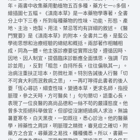
年。兩書中收集藥用動植物五百多種，藥方七一○多個，
繪插圖七五幅。《滇南本草》是一本藥物學專著，全書
分上中下三卷，所到每種藥物的性味、功能、形態、產
地、主治、炮製、用法、禁忌等均有詳細的敘述。《醫
門覽要》是《滇南本草》的附本，全書共二卷，是藍公
學術思想和治療經驗的總結和概括。兩部著作相輔相
成，同為一體。他主張診療要從實際出發，遵循因時、
因地、因人制宜，提倡臨床診斷應全面慎思，強調「四
診並用」，反對「粗忽，自持所長，往往偏執其一」。
治病注重扶正培本，防微杜漸。特別告誡後人行醫「切
不可貪大利而泯救病之思」，一再叮嚀得此書者的後人
要「恆心尋訪，細查性味，變通本草，更求名師，指授
脈理，參之天時，方可醫矣！」句句懇切，語重心長，
表現了一位良醫的高尚品德和一絲不苟的嚴謹態度。他
曾多次拒絕科舉做官，但卻從沒謝絕過病人求治，無論
暑夏寒冬，白天黑夜，一如既往，悉心診治。他的醫藥
學，辨藥性之周詳，明脈理之精微，審見症之確切，附
藥方之合宜，尋藥源之易找，種種備悉。所以，書籍一