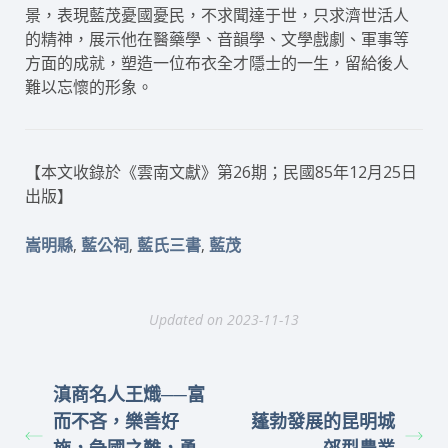
景，表現藍茂憂國憂民，不求聞達于世，只求濟世活人
的精神，展示他在醫藥學、音韻學、文學戲劇、軍事等
方面的成就，塑造一位布衣全才隱士的一生，留給後人
難以忘懷的形象。
【本文收錄於《雲南文獻》第26期；民國85年12月25日
出版】
,
,
,
嵩明縣
藍公祠
藍氏三書
藍茂
Updated on 2023-11-13
滇商名人王熾──富
而不吝，樂善好
蓬勃發展的昆明城