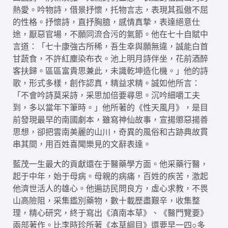
熱愛。吟物詩，借景抒懷，托物言志，表現其孤傲不屈
的性格。抒懷詩，直抒胸臆，感情真摯，表達絕意仕
途，厭惡官場，不願同流合污的氣節。他在七十自賦中
言道：「七十康強古所稀，吾生幸與願無違，誠能白首
甘蔬食，不許紅塵染布衣。池上明月詩伴坐，花前酒醉
客扶歸。區區富貴思兼此，未識乾坤造化機。」他的詩
歌，形式多樣，創作認真，精益求精。誠如他所言：
「不會吟詩莫采詩，采思加倍要尋思。沉吟細嚼工夫
到，多以當年下筆時。」他所著的《性天風月》，是目
前發現最早的南國劇本，雖寫神仙故事，宣揚懲惡揚善
思想，卻把雲南美麗的山川，奇異的風俗和古跡典故貫
串其間，用百姓喜聞樂見的文辭表達。
藍茂一生最大的貢獻還在于醫藥學方面。他采藥行醫，
起于中年，始于母病。母親的病痛，百姓的疾苦，激起
他濟世活人的雄心。他遍訪民問良方，虛心求教，不畏
山高險阻，采集鑑別藥物，數十載歷盡艱辛，收集整
理，精心研究，終于寫出《滇南本草》、《醫門覽要》
兩部著作。比李時珍所著《本草綱目》還要早一四○多