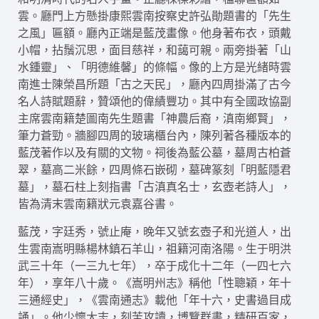
雲。廳門上方懸掛康熙雲南按察史許弘勛題書的「先生
之風」匾額。廳內正端是藍茂畫像。他身著布衣，頭戴
小帽，拈鬚沉思，面目慈祥，和藹可親。兩旁掛著「山
水鍾靈」、「明德維馨」的條幅。像的上方是光緒時雲
南進士陳榮昌所題「古之天民」，廳內四周掛滿了古今
名人詩賦題辭，贊頌他的偉績豐功。其中有全國政協副
主席雲南籍楚圖南先生題書「神農后裔，滇南鄉賢」，
筆力蒼勁。牆腳四周的玻璃櫃台內，陳列著各種版本的
藍茂著作以及有關的文物。祠後為藍公墓，墓周古柏蒼
翠，墓高二米餘，四周條石嵌砌，墓碑篆刻「明藍隱君
墓」，墓石柱上刻指書「古滇真名士，玄壺老詩人」，
皆為清末雲南籍狀元袁嘉谷書。
藍茂，字廷秀，號止庵，晚年又號玄壺子和光道人，出
生雲南嵩明縣楊林鎮石羊山，祖籍河南洛陽。生于明洪
武三十年（一三九七年），卒于成化十二年（一四七六
年），享年八十歲。《嵩明州志》稱他「性聰穎，年十
三通經史」，《雲南通志》載他「年十六，史書過目成
誦」。他少懷大志，刻苦攻讀，博覽群書，精研百家，