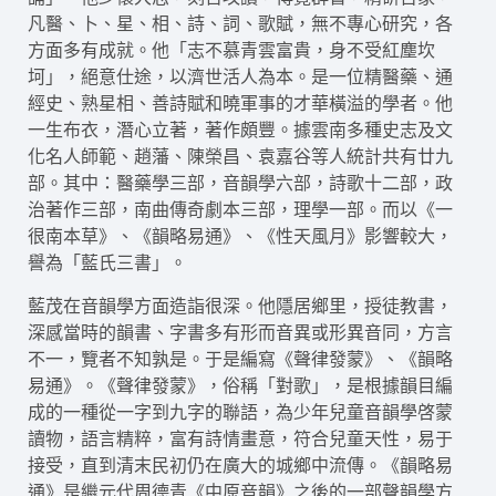
凡醫、卜、星、相、詩、詞、歌賦，無不專心研究，各
方面多有成就。他「志不慕青雲富貴，身不受紅塵坎
坷」，絕意仕途，以濟世活人為本。是一位精醫藥、通
經史、熟星相、善詩賦和曉軍事的才華橫溢的學者。他
一生布衣，潛心立著，著作頗豐。據雲南多種史志及文
化名人師範、趙藩、陳榮昌、袁嘉谷等人統計共有廿九
部。其中：醫藥學三部，音韻學六部，詩歌十二部，政
治著作三部，南曲傳奇劇本三部，理學一部。而以《一
很南本草》、《韻略易通》、《性天風月》影響較大，
譽為「藍氏三書」。
藍茂在音韻學方面造詣很深。他隱居鄉里，授徒教書，
深感當時的韻書、字書多有形而音異或形異音同，方言
不一，覽者不知孰是。于是編寫《聲律發蒙》、《韻略
易通》。《聲律發蒙》，俗稱「對歌」，是根據韻目編
成的一種從一字到九字的聯語，為少年兒童音韻學啓蒙
讀物，語言精粹，富有詩情畫意，符合兒童天性，易于
接受，直到清末民初仍在廣大的城鄉中流傳。《韻略易
通》是繼元代周德青《中原音韻》之後的一部聲韻學方