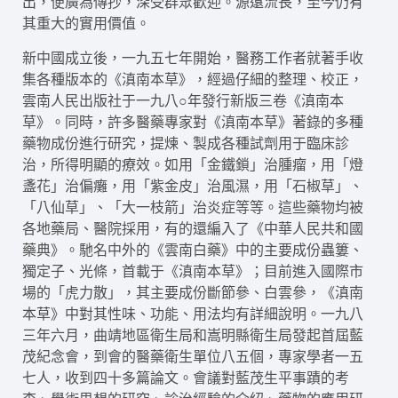
出，便廣為傳抄，深受群眾歡迎。源遠流長，至今仍有
其重大的實用價值。
新中國成立後，一九五七年開始，醫務工作者就著手收
集各種版本的《滇南本草》，經過仔細的整理、校正，
雲南人民出版社于一九八○年發行新版三卷《滇南本
草》。同時，許多醫藥專家對《滇南本草》著錄的多種
藥物成份進行研究，提煉、製成各種試劑用于臨床診
治，所得明顯的療效。如用「金鐵鎖」治腫瘤，用「燈
盞花」治偏癱，用「紫金皮」治風濕，用「石椒草」、
「八仙草」、「大一枝箭」治炎症等等。這些藥物均被
各地藥局、醫院採用，有的還編入了《中華人民共和國
藥典》。馳名中外的《雲南白藥》中的主要成份蟲簍、
獨定子、光條，首載于《滇南本草》；目前進入國際市
場的「虎力散」，其主要成份斷節參、白雲參，《滇南
本草》中對其性味、功能、用法均有詳細說明。一九八
三年六月，曲靖地區衛生局和嵩明縣衛生局發起首屆藍
茂紀念會，到會的醫藥衛生單位八五個，專家學者一五
七人，收到四十多篇論文。會議對藍茂生平事蹟的考