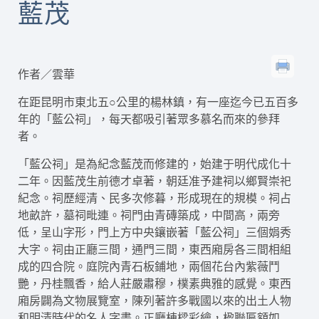
藍茂
作者／雲華
在距昆明市東北五○公里的楊林鎮，有一座迄今已五百多
年的「藍公祠」，每天都吸引著眾多慕名而來的參拜
者。
「藍公祠」是為紀念藍茂而修建的，始建于明代成化十
二年。因藍茂生前德才卓著，朝廷准予建祠以鄉賢崇祀
紀念。祠歷經清、民多次修暮，形成現在的規模。祠占
地畝許，墓祠毗連。祠門由青磚築成，中間高，兩旁
低，呈山字形，門上方中央鑲嵌著「藍公祠」三個娟秀
大字。祠由正廳三間，通門三間，東西廂房各三間相組
成的四合院。庭院內青石板鋪地，兩個花台內紫薇鬥
艷，丹桂飄香，給人莊嚴肅穆，樸素典雅的感覺。東西
廂房闢為文物展覽室，陳列著許多戰國以來的出土人物
和明清時代的名人字畫。正廳棟樑彩繪，楹聯匾額如