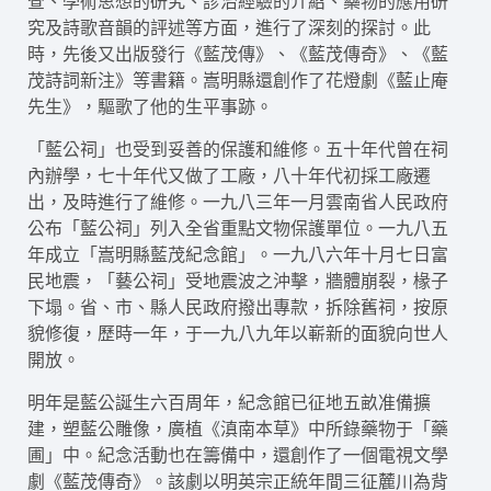
查、學術思想的研究、診治經驗的介紹、藥物的應用研
究及詩歌音韻的評述等方面，進行了深刻的探討。此
時，先後又出版發行《藍茂傳》、《藍茂傳奇》、《藍
茂詩詞新注》等書籍。嵩明縣還創作了花燈劇《藍止庵
先生》，驅歌了他的生平事跡。
「藍公祠」也受到妥善的保護和維修。五十年代曾在祠
內辦學，七十年代又做了工廠，八十年代初採工廠遷
出，及時進行了維修。一九八三年一月雲南省人民政府
公布「藍公祠」列入全省重點文物保護單位。一九八五
年成立「嵩明縣藍茂紀念館」。一九八六年十月七日富
民地震，「藝公祠」受地震波之沖擊，牆體崩裂，椽子
下塌。省、市、縣人民政府撥出專款，拆除舊祠，按原
貌修復，歷時一年，于一九八九年以嶄新的面貌向世人
開放。
明年是藍公誕生六百周年，紀念館已征地五畝准備擴
建，塑藍公雕像，廣植《滇南本草》中所錄藥物于「藥
圃」中。紀念活動也在籌備中，還創作了一個電視文學
劇《藍茂傳奇》。該劇以明英宗正統年間三征麓川為背