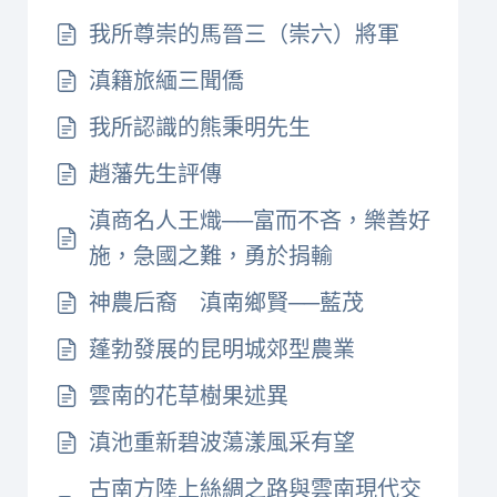
我所尊崇的馬晉三（崇六）將軍
滇籍旅緬三聞僑
我所認識的熊秉明先生
趙藩先生評傳
滇商名人王熾──富而不吝，樂善好
施，急國之難，勇於捐輸
神農后裔 滇南鄉賢──藍茂
蓬勃發展的昆明城郊型農業
雲南的花草樹果述異
滇池重新碧波蕩漾風采有望
古南方陸上絲綢之路與雲南現代交