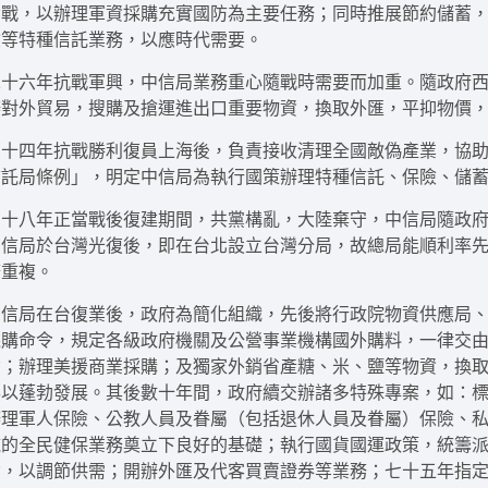
備戰，以辦理軍資採購充實國防為主要任務；同時推展節約儲蓄
險等特種信託業務，以應時代需要。
二十六年抗戰軍興，中信局業務重心隨戰時需要而加重。隨政府
辦對外貿易，搜購及搶運進出口重要物資，換取外匯，平抑物價
三十四年抗戰勝利復員上海後，負責接收清理全國敵偽產業，協
信託局條例」，明定中信局為執行國策辦理特種信託、保險、儲
三十八年正當戰後復建期間，共黨構亂，大陸棄守，中信局隨政
中信局於台灣光復後，即在台北設立台灣分局，故總局能順利率
務重複。
中信局在台復業後，政府為簡化組織，先後將行政院物資供應局
採購命令，規定各級政府機關及公營事業機構國外購料，一律交
資；辦理美援商業採購；及獨家外銷省產糖、米、鹽等物資，換
得以蓬勃發展。其後數十年間，政府續交辦諸多特殊專案，如：
辦理軍人保險、公教人員及眷屬（包括退休人員及眷屬）保險、
施的全民健保業務奠立下良好的基礎；執行國貨國運政策，統籌
資，以調節供需；開辦外匯及代客買賣證券等業務；七十五年指