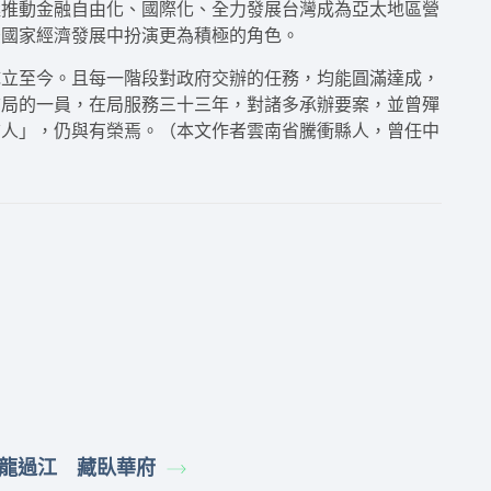
極推動金融自由化、國際化、全力發展台灣成為亞太地區營
後國家經濟發展中扮演更為積極的角色。
屹立至今。且每一階段對政府交辦的任務，均能圓滿達成，
信局的一員，在局服務三十三年，對諸多承辦要案，並曾殫
信人」，仍與有榮焉。（本文作者雲南省騰衝縣人，曾任中
龍過江 藏臥華府