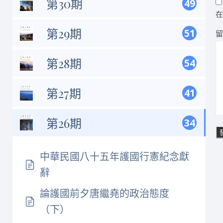
第30期
49
第29期
51
第28期
54
第27期
41
第26期
34
中華民國八十五年護國行憲紀念獻
辭
論護國前夕唐繼堯的政治態度
（下）