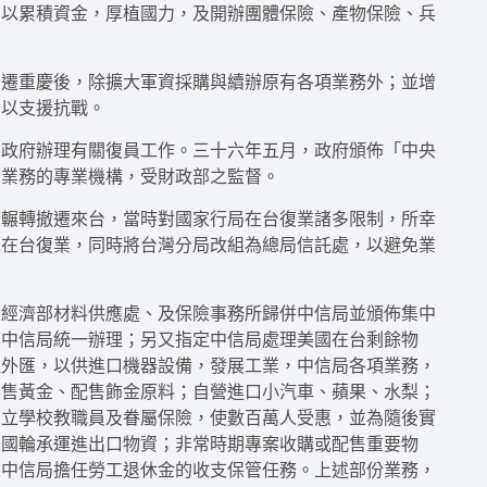
，以累積資金，厚植國力，及開辦團體保險、產物保險、兵
西遷重慶後，除擴大軍資採購與續辦原有各項業務外；並增
，以支援抗戰。
助政府辦理有關復員工作。三十六年五月，政府頒佈「中央
蓄業務的專業機構，受財政部之監督。
府輾轉撤遷來台，當時對國家行局在台復業諸多限制，所幸
先在台復業，同時將台灣分局改組為總局信託處，以避免業
、經濟部材料供應處、及保險事務所歸併中信局並頒佈集中
由中信局統一辦理；另又指定中信局處理美國在台剩餘物
取外匯，以供進口機器設備，發展工業，中信局各項業務，
標售黃金、配售飾金原料；自營進口小汽車、蘋果、水梨；
私立學校教職員及眷屬保險，使數百萬人受惠，並為隨後實
派國輪承運進出口物資；非常時期專案收購或配售重要物
定中信局擔任勞工退休金的收支保管任務。上述部份業務，