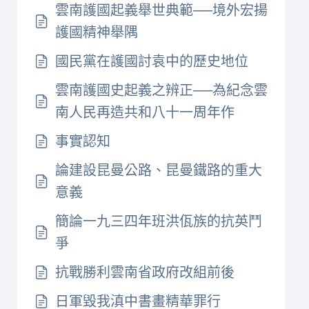
雲南護國起義舉世典範──境外宏揚
護國精神舉隅
國民黨在護國討袁中的歷史地位
雲南護國史起義之辨正──為紀念雲
南人民再造共和八十一周年作
事實認知
論建設昆曼公路、昆曼鐵路的重大
意義
簡論一九三四年班洪佤族的抗英鬥
爭
抗戰勝利雲南省政府改組前後
日軍毀我滇中書畫精華罪行