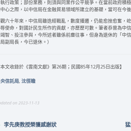
係執行政策；部份業務，則須與同業作公平競爭。在當前政府積
運中心之際，以中信局在金融貿易領域所建立的基礎，當可在今
綜觀六十年來，中信局雖迭經戰亂，數度播遷，仍能愈挫愈奮，
不辱使命，對國計民生所作的貢獻，亦歷歷可數。筆者忝曾為中
精竭智、投注參與，今所述者雖係前塵往事，但身為退休的「中
信局副局長，今已退休。）
本文收錄於《雲南文獻》第26期；民國85年12月25日出版】
,
中央信託局
沈徑瞻
dated on 2023-11-13
李先庚教授榮獲感謝狀
猛