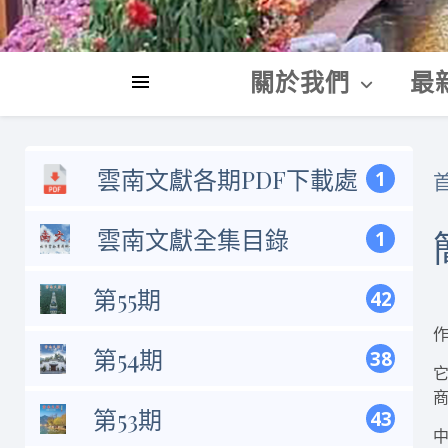
關於我們
最
雲南文獻各期PDF下載處
1
雲南文獻全集目錄
1
第55期
42
第54期
38
第53期
43