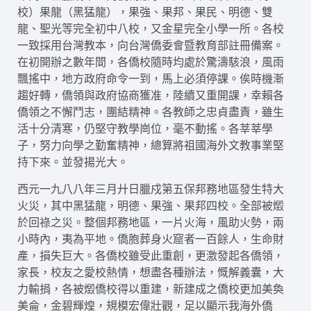
校）果龍（黑猛龍），果強、果邦、果民、明德、雙
龍、聖光等完全初中八校，又金星完全小學一所。各校
一致採用台灣教本，向台灣僑委會暨教育部註冊備案。
在初開辦之數年間，各僑校隨時均處於驚濤駭浪，風雨
飄搖中，地方政府命令一到，馬上必須停課。俟時機漸
趨好轉，僑領與政府協商獲准，陸續又重開課，幸賴各
僑領之不懈鬥志，團結精神。各教師之忠貞盡責，雖生
活十分清寒，仍堅守教學崗位，毫不動搖。各莘莘學
子，努力向學之勤奮精神，總算將祖國海外文教事業堅
持下來。並發揚光大。
西元一九八八年三月廾日臘戍第五保邦務地區發生特大
火災，其中黑猛龍，明德、果強、果邦四校。全部被燬
於回祿之災。整個邦務地區，一片火海，風助火勢，兩
小時內，夷為平地。僑胞葬身火窟者一百餘人，生命財
產，損失巨大。各僑校雖受此重創，更激發起各僑領，
家長，校友之愛校熱情，想盡各種辦法，慨解義囊，大
力輸捐，各被燬僑校得以重建，新建成之僑校更加美奐
美侖，金碧輝煌，規模宏偉壯觀，足以顯示我海外僑