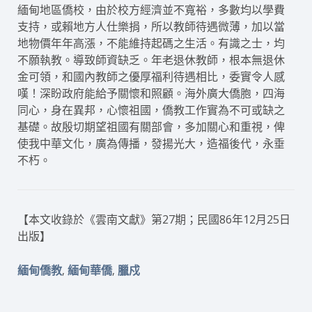
緬甸地區僑校，由於校方經濟並不寬裕，多數均以學費
支持，或賴地方人仕樂捐，所以教師待遇微薄，加以當
地物價年年高漲，不能維持起碼之生活。有識之士，均
不願執教。導致師資缺乏。年老退休教師，根本無退休
金可領，和國內教師之優厚福利待遇相比，委實令人感
嘆！深盼政府能給予關懷和照顧。海外廣大僑胞，四海
同心，身在異邦，心懷祖國，僑教工作實為不可或缺之
基礎。故殷切期望祖國有關部會，多加關心和重視，俾
使我中華文化，廣為傳播，發揚光大，造福後代，永垂
不朽。
【本文收錄於《雲南文獻》第27期；民國86年12月25日
出版】
,
,
緬甸僑教
緬甸華僑
臘戍