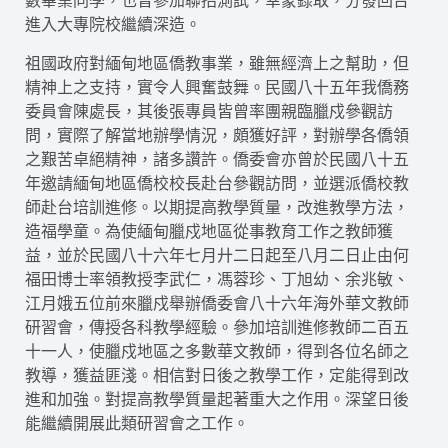
數畢業同學，也曾參加聯招測試，幸蒙錄取，分發回台
進入大專院校繼續深造。
祖國政府對緬甸地區僑教事業，雖無經濟上之幫助，但
精神上之支持，實令人興奮鼓舞。民國八十五年我僑務
委員會陳處長，其後張專員皆曾率團親臨臘戍參觀訪
問，實際了解當地辦學情況，頗獲好評，對辦學各僑領
之艱苦卓絕精神，諸多讚許。僑委會亦曾於民國八十五
年邀請緬甸地區僑校校長赴台參觀訪問，並選派僑校教
師赴台培訓進修。以期提高教學質量，改進教學方法，
造福學童。為使緬甸臘戍地區從事教育工作之教師獲
益，並於民國八十六年七月廾二日起至八月二日止由何
福田博士率領教授李武仁，馮蓉珍、丁旭幼、余兆敏、
江月娥五位前來臘戍舉辦僑委會八十六年海外華文教師
研習會，傳授各科教學經驗。參加培訓進修教師二百五
十一人，使臘戍地區之多數華文教師，得到各位名師之
教導，獲益匪淺。相信對日後之教學工作，定能得到改
進和加強。對提高教學質量起著重大之作用。深望日後
能繼續開展此類研習會之工作。