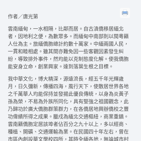
作者／唐光第
雲南緬甸，一水相隔，比鄰而居。自古滇僑移居緬北
者，因地利之便，為數眾多。而緬甸中南部則以閩粵籍
人仕為主。旅緬僑胞總計約數十萬家。中緬兩國人民，
一貫和睦相處。雖其間亦難免因一些客觀因素發生糾
紛，導致排外事件，然均能以克制態度化解。使我僑胞
能安身立命，創業興家。達到落葉生根之目標。
我中華文化，博大精深，源遠流長，經五千年光輝歲
月，日久彌新，傳播四海，風行天下，使散居世界各地
之千萬華人均能保持並發揚此優良傳統，以身為炎黃子
孫為榮，不易為外族所同化，具有堅強之祖國觀念，此
乃歸功於廣大僑胞群策群力，在各僑居地興辦僑校之豐
功偉績所得之成果。臘戍為緬北交通樞紐，商業重鎮。
雲南籍僑胞定居該埠者佔百分之九十以上，多以經商、
種植、開礦、交通運輸為業。在民國四十年左右，曾在
市區內創設華文學校四所，其時全緬各地，無論城市村