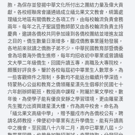
胞，為保存並發揚中華文化所付出之團結力量及偉大貢
獻。各校經聯席會議通過成立緬北果文文教會，統籌處
理緬北地區有關僑教之各項工作，由每校輪流負責會務
兩年。每年之孔子聖誕暨教師節又由各校輪流負責主持
慶典，邀請各僑校共同參加達到各僑校團結並增進友誼
之目的。僑生數量日漸增多，臘戍僑教事業蓬勃發展，
各地前來就讀之僑胞子弟不少。中華民國教育部暨僑委
會為培養海外僑生進修，每年均招收初中畢業或曾讀緬
文大學二年級僑生，回國升讀五專，高職及大專院校，
頗獲好評良多。鑒於各校每屆初中畢業生人數眾多，為
一些客觀條件之限制，多數均不能返台繼續升學深造。
特蒙熱心公益和教育之僑領羅星漢先生倡導於民國七十
六年創辦師範班，教授高中課程。附屬於果文學校。數
年後，為使學子能有優良安靜之學習環境，更由羅星漢
先生獨力出資興建星漢大樓，作為高中校舍。命名為
「緬北果文高級中學」，贈予臘戍市內各僑校公有，聘
請名師教授，俾便初中畢業有志升學僑生，能有升讀高
中之機會。至民國八十六年二月，高中已畢業八屆。少