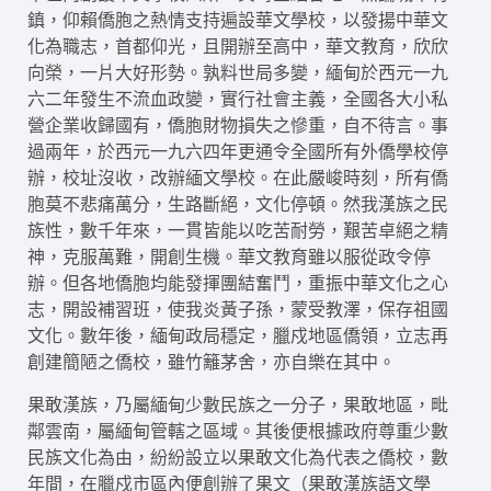
鎮，仰賴僑胞之熱情支持遍設華文學校，以發揚中華文
化為職志，首都仰光，且開辦至高中，華文教育，欣欣
向榮，一片大好形勢。孰料世局多變，緬甸於西元一九
六二年發生不流血政變，實行社會主義，全國各大小私
營企業收歸國有，僑胞財物損失之慘重，自不待言。事
過兩年，於西元一九六四年更通令全國所有外僑學校停
辦，校址沒收，改辦緬文學校。在此嚴峻時刻，所有僑
胞莫不悲痛萬分，生路斷絕，文化停頓。然我漢族之民
族性，數千年來，一貫皆能以吃苦耐勞，艱苦卓絕之精
神，克服萬難，開創生機。華文教育雖以服從政令停
辦。但各地僑胞均能發揮團結奮鬥，重振中華文化之心
志，開設補習班，使我炎黃子孫，蒙受教澤，保存祖國
文化。數年後，緬甸政局穩定，臘戍地區僑領，立志再
創建簡陋之僑校，雖竹籬茅舍，亦自樂在其中。
果敢漢族，乃屬緬甸少數民族之一分子，果敢地區，毗
鄰雲南，屬緬甸管轄之區域。其後便根據政府尊重少數
民族文化為由，紛紛設立以果敢文化為代表之僑校，數
年間，在臘戍市區內便創辦了果文（果敢漢族語文學