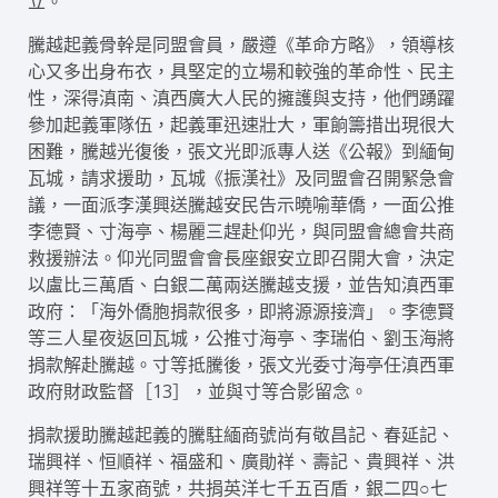
立。
騰越起義骨幹是同盟會員，嚴遵《革命方略》，領導核
心又多出身布衣，具堅定的立場和較強的革命性、民主
性，深得滇南、滇西廣大人民的擁護與支持，他們踴躍
參加起義軍隊伍，起義軍迅速壯大，軍餉籌措出現很大
困難，騰越光復後，張文光即派專人送《公報》到緬甸
瓦城，請求援助，瓦城《振漢社》及同盟會召開緊急會
議，一面派李漢興送騰越安民告示曉喻華僑，一面公推
李德賢、寸海亭、楊麗三趕赴仰光，與同盟會總會共商
救援辦法。仰光同盟會會長座銀安立即召開大會，決定
以盧比三萬盾、白銀二萬兩送騰越支援，並告知滇西軍
政府：「海外僑胞捐款很多，即將源源接濟」。李德賢
等三人星夜返回瓦城，公推寸海亭、李瑞伯、劉玉海將
捐款解赴騰越。寸等抵騰後，張文光委寸海亭任滇西軍
政府財政監督［13］，並與寸等合影留念。
捐款援助騰越起義的騰駐緬商號尚有敬昌記、春延記、
瑞興祥、恒順祥、福盛和、廣勛祥、壽記、貴興祥、洪
興祥等十五家商號，共捐英洋七千五百盾，銀二四○七