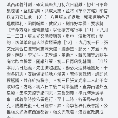
滇西起義計劃，確定農曆九月初六日發難，初七日軍齊
集騰城，互相策應，共成大業，並將《革命方略》印信
送交刀安仁處［10］） 八月張文光返騰，秘密運動各界
進展順利，函劉輔國，敦促刀，劉作好準備，要求將
《革命方略》速帶騰越，以便按方略行事［11］。八月
二十三日，張文光又函黃毓英，重申「滇騰互應」秘
約，切望革命黨人於省垣策應［12］，九月初一日，張
文光集合在騰眾同志陳天煋、錢泰豐、彭蓂、方涵、周
纘、薛朗、李光斗、宋學詩、革勛言、蔣恩洲等於臥牛
崗宅歃血誓眾，開議訂策，初二日再函劉輔國：「准於
本月六日起義，先由騰越起點。務必火速轉達蠻允、干
崖各同志，安撫保衛該地方漢夷，若佈署就緒，請即兼
程返騰，共商維持秩序」。初三日張文光率二人赴干崖
取印信、方略，初六日午後二時半返騰，直奔南城外五
皇殿，集陳天煌等諸同志，宣誓起義，準九時進城舉
事，起義準時按佈署進行，至十二時，各署局先後攻
克，騰越光復。七日經軍、紳、商學各界代表會議，公
推張文光為滇西軍都督，張文光就職，滇西軍政府成