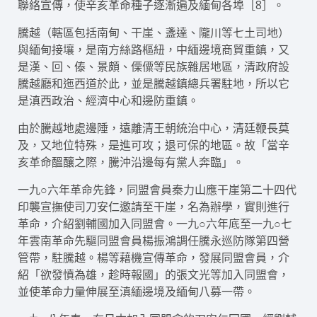
聯絡宣傳，使辛亥革命種子逐漸遍及緬甸各埠［8］。
騰越（轄區包括南甸、干崖、盞達、隴川等七土司地）
與緬甸接壤，是南方絲路樞紐，中緬邊境商貿重鎮，又
是漢、回、傣、景頗、傈僳等民族雜居地區，清政府設
騰越廳和迤西道於此，並是騰越鎮總兵署駐地，所以它
是滇西政治、經濟中心和邊防重鎮。
由於騰越地處邊陲，遠離清王朝統治中心，清廷鞭長莫
及，又地位特殊，是進可攻；退可保的地區。故「當辛
亥革命醞釀之際，騰沖沿邊每有黨人奔臨」。
一九○六年革命先鋒，同盟會員秦力山應干崖第二十四代
印襲宣撫使司刀安仁邀請至干崖，名為辦學，實則進行
革命，介紹劉輔國加入同盟會。一九○六年底至一九○七
年雲南革命先驅同盟會員楊振鴻調任騰永巡防隊第四營
管帶，駐騰越。楊等藉機宣傳革命，發展同盟會員，介
紹「欲發憤為雄，趁時報國」的張文光等加入同盟會，
並使革命力量伸展至滇緬邊境及緬甸八募一帶。