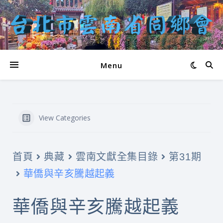
Menu
View Categories
首頁
典藏
雲南文獻全集目錄
第31期
華僑與辛亥騰越起義
華僑與辛亥騰越起義