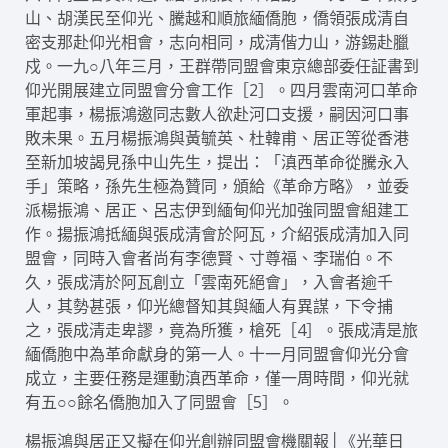
山、胡漢民至仰光、騰越和順旅緬僑胞，僑領張成清自
密支那赴仰光相會，志向相同，成清偕力山，游錫赴臘
戍。一九○八年三月，王群帶同盟會東京總部委任証書到
仰光開展建立同盟會分會工作［2］。四月雲南河口革命
軍起事，楊振鴻邀同志數人欲赴河口支援，嗣因河口事
敗未果。五月楊振鴻與黃毓英、杜韓甫、居正等從香港
至新加坡謁見孫中山先生，提出：「滇西革命從騰永入
手」策略，孫先生極為贊同，頒給《革命方略》，並委
派楊振鴻、居正、呂志伊到緬甸仰光加強同盟會組建工
作。揚振鴻抵緬與張成清會於阿瓦，介紹張成清加入同
盟會，同時入會者尚有李德賢、寸尊福、李瑞伯。不
久，張成清於阿瓦創立「雲南死絕會」，入會者逾千
人，其勢甚張，仰光總督知其與緬人有異謀，下令捕
之，張成清走卑謬，竟為所獲，槍死［4］。張成清是旅
緬僑胞中為革命獻身的第一人。十一月同盟會仰光分會
成立，主要任務是運動滇西革命，僅一周時間，仰光就
有五○○餘名僑胞加入了同盟會［5］。
楊振鴻與居正又擬在仰光創辦同盟會機關報│《光華日