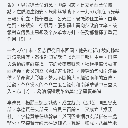
報》，以報導革命消息，聯絡同志，建立滇西革命據
點，在僑胞庄銀安、陳仲赫幫助下，一九○八年底《光華
日報》創立，推舉居正、呂天民、楊振鴻任主筆，由李
德賢、庄銀安、徐纘周、張永福出面向英政府立案。該
報對宣傳民主思想及辛亥革命方針，任務都發揮了重要
作用［5］。
一九○八年末，呂志伊從日本回國，他先赴新加坡向孫總
理請示機宜，然後赴仰光就任《光華日報》主筆，同時
與活動於滇緬邊境一帶的黃毓英聯繫，積極準備發動滇
西起義，後又創立《覺民書報社》，聯絡緬甸和南洋華
僑，革命黨人影響，勢力不斷擴大。經過兩年的宣傳、
活動，革命黨人的革命主張在緬甸和南洋華僑中日益深
入人心［7］，為滇緬邊境革命奠定了堅實基礎。
李德賢、楊麗三返瓦城後，成立緬京（瓦城）同盟會支
部，李德賢任支部長，會員三百餘人。又成立「振漢
社」，李德賢兼任總幹事，與同盟會緬京支部併在一處
辦公。李德賢等經常往返仰光、瓦城、臘戍、八募等地