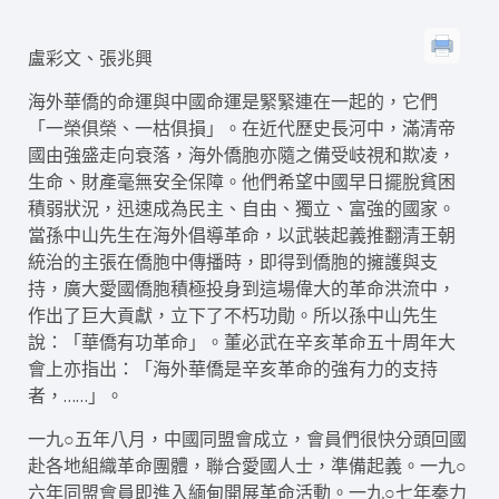
盧彩文、張兆興
海外華僑的命運與中國命運是緊緊連在一起的，它們
「一榮俱榮、一枯俱損」。在近代歷史長河中，滿清帝
國由強盛走向衰落，海外僑胞亦隨之備受岐視和欺凌，
生命、財產毫無安全保障。他們希望中國早日擺脫貧困
積弱狀況，迅速成為民主、自由、獨立、富強的國家。
當孫中山先生在海外倡導革命，以武裝起義推翻清王朝
統治的主張在僑胞中傳播時，即得到僑胞的擁護與支
持，廣大愛國僑胞積極投身到這場偉大的革命洪流中，
作出了巨大貢獻，立下了不朽功勛。所以孫中山先生
說：「華僑有功革命」。董必武在辛亥革命五十周年大
會上亦指出：「海外華僑是辛亥革命的強有力的支持
者，……」。
一九○五年八月，中國同盟會成立，會員們很快分頭回國
赴各地組織革命團體，聯合愛國人士，準備起義。一九○
六年同盟會員即進入緬甸開展革命活動。一九○七年秦力