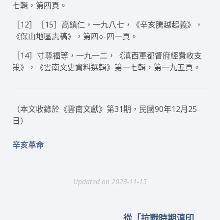
七輯，第四頁。
［12］［15］高鎮仁，一九八七，《辛亥騰越起義》，
《保山地區志稿》，第四○-四一頁。
［14］寸尊福等，一九一二，《滇西軍都督府經費收支
策》，《雲南文史資料選輯》第一七輯，第一九五頁。
（本文收錄於《雲南文獻》第31期，民國90年12月25
日）
辛亥革命
Updated on 2023-11-15
從「抗戰時期滇印