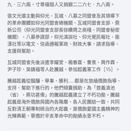
九．三六兩，寸尊福個人又捐銀二二六七．九八兩。
張文光還主動與仰光、瓦城、八募之同盟會及其領導下
的革命團體如仰光同盟會總機關、瓦城同盟會支部、鼎
新公司（仰光同盟會支部長徐纘周之商棧，同盟會秘密
機關），八募參謀部，仰光演說社、仰光覺民報社、振
漢社等以電文、信函通報軍政、財政大事，請求指導、
支援與幫助。
瓦城同盟會先後派遣李耀堂、楊春霆、曹羨、周作霖、
尹子珍、吳鎮福等人赴騰越，參加起義軍工作［15］。
騰越起義從醞釀、舉事、勝利……都是在旅緬僑胞指導、
支持、幫助下進行的。他們傾囊捐助，為「首義滇池
（省），厥功甚偉」的騰越起義建立了不朽功勛。騰越
起義是海外僑胞與國內各階層、各人民團結一致，共同
反對清王朝專制統治的大起義，是僑胞愛國主義精神的
光輝典範，華僑於辛亥革命中的勛績永垂不朽。