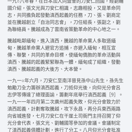
一九○八年春，在日本加入同盟會的刀安仁回國，經劉輔
國介紹，張文光與刀安仁相識，志趣相投，又是革命同
志，共同擔負起發動滇西起義的任務，刀、張、劉商定
並在騰越創立「自治同志會」，刀任組長，張副之，劉
為聯絡員。騰越成為了雲南省策動革命的中心地之一。
騰越毗鄰緬甸，進入滇西，騰越的革命黨人多取道緬
甸，騰越革命黨人避官方追捕，亦避入緬甸，相互宣
傳、聯繫，共同的革命目標，使緬甸僑胞的革命活動與
滇西、騰越的起義緊緊聯為一體，緬甸成了組織，發動
滇西、騰越起義的大後方、大本營。
一九一○年六月，刀安仁至南洋晉見孫中山先生，孫先生
勉勵刀全力籌辦滇西起義，刀抵仰光後，向仰光分會呂
志伊等傳達了總理面諭，籌劃年底舉行滇西起義［9］。
一九一一年四月第二次廣州起義失敗，仰光分會致力於
滇西起義，計劃奪取騰越，攻下永昌，再分兵東西兩路
向省城進發，七月刀安仁在干崖土司衙門主持召開了仰
光分會代表，張文光、劉輔國等參加的會議。會議制定
了滇西起義俱體計劃，進行了分工。八月仰光分會批准