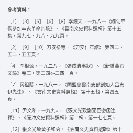
參考資料：
［1］［3］［5］［6］［8］李鏡天，一九八一《緬甸華
僑參加辛亥革命片段》、《雲南文史資料選輯》第十五
集，第九七、九八、九九頁。
［2］［9］［10］刀安祿等，《刀安仁年譜》 第四二、
五二、五五頁。
［4］李根源，一九二八，《張成清事狀》、《新編曲石
文錄》卷三，第二四○-二四一頁。
［7］葉祖蔭，一九八一，《同盟會雲南支部創始人呂志
伊先生》 、《雲南文史資料選輯》 第十五輯，第四五
頁。
［11］尹文和，一九九○，《張文光致劉弼臣密函注
釋》、《騰沖文史資料選輯》第二輯，第一七七頁。
［12］張文光致黃子和函，《雲南文史資料選輯》第十