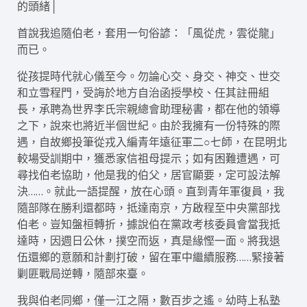
的頭緒│
首說我追隨伯老，套用一句俗諺：「風從虎，雲從龍」
而已。
從孩提時代就心儀至今。勿論心交、身交、神交、世交
和立雪程門，受誨於地方自治函授學校、任其註冊組
長，承聘為世界李氏宗親總會助理秘書，都在他的領導
之下，說來也將近半個世紀。由於我擁有一份特殊的際
遇，自故鄉投筆從戎入編青年遠征軍二○七師，在昆明北
較場受訓期中，獲悉家信祖母提示；如有困難遭遇，可
尋找伯老協助，他是我的伯父，居官顯要，定可設法解
決……。就此一語提醒，放在心頭。直到青年軍復員，我
隨部隊在勝利還都時，抵達南京，方啟程至中央黨部找
伯老。豈知盤桓轉折，據說伯在黨政考核委員會當我抵
達時，因週日公休，撲空而返，真是緣慳一面。將我退
伍還鄉的意願和計劃打破，留在軍中繼續服務……緊接著
剿匪戰局逆轉，隨部來臺。
我與伯老同鄉，僅一江之隔，數百步之遙。幼時上私塾