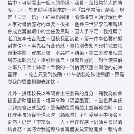
信中，可以看出一個人的學識、涵養、及接物待人的態
度……。」於是隨手將帶來的一本「論學書簡」給我，規
定「日讀一信」，紅筆點圈後，隨備檢查。始發現他老
人家對書信應對的重要。後來，他兼任世界李氏宗親總
會成立籌備期中的主任委員時，因人手不足，我推薦了
老朋友李乾吉先生。經校長面談後，第一件事也要他擬
封書信稱。事先我有此預感，會特別告知李兄特地去牯
嶺街書攤，買來尺牘一本惡補。結果，第二天校長就當
場表揚乾吉兄，還引經據典，說起丘遲的一封信使陳伯
之率八千兵士歸梁。樂毅的一封信使燕惠主與他的前嫌
盡釋……。乾吉兄受到鼓勵，中午請我吃碗雜醬麵，算是
慰我的委曲與聊表謝忱。
此外，提起校長以宗親會主任委員的身分，聘我為該會
秘書處助理秘書，親筆令聘（現留墨寶）。當世界李氏
宗親總會正式組成，籌備階段業務結束並辦移交時，首
任理事長須從籌備大會（懇親會）主任委員手中接篆。
雖然，仍是「李宗黃」一人，但在程序上仍須召會以清
結會務。當時命我通報該會籌備委員定期開會，報告會