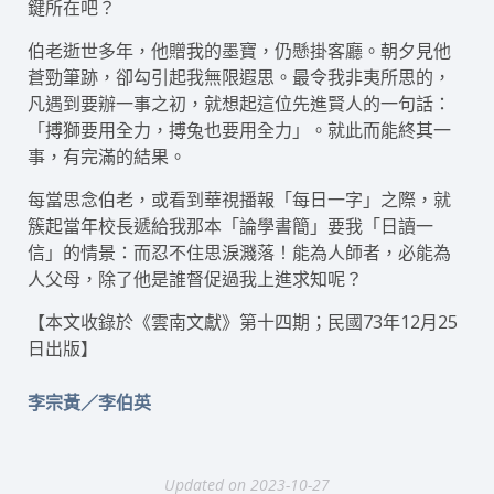
鍵所在吧？
伯老逝世多年，他贈我的墨寶，仍懸掛客廳。朝夕見他
蒼勁筆跡，卻勾引起我無限遐思。最令我非夷所思的，
凡遇到要辦一事之初，就想起這位先進賢人的一句話：
「搏獅要用全力，搏兔也要用全力」。就此而能終其一
事，有完滿的結果。
每當思念伯老，或看到華視播報「每日一字」之際，就
簇起當年校長遞給我那本「論學書簡」要我「日讀一
信」的情景：而忍不住思淚濺落！能為人師者，必能為
人父母，除了他是誰督促過我上進求知呢？
【本文收錄於《雲南文獻》第十四期；民國73年12月25
日出版】
李宗黃／李伯英
Updated on 2023-10-27