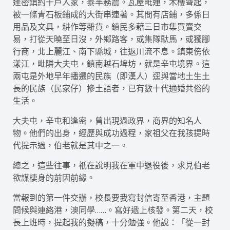
逢密鎮約千戶人家，泰半務農。瓦屋毗連，木樓聳起，
被一條青石板鋪成的大街串連著。其間有店鋪，多係日
用品及文具，耕作等雜貨。鎮民多藉三日市集買賣交
易，打從天曉至日沒，外鄉路客，或集隊馱馬，或獨腳
行商，北上麗江、南下縣城，往返川流不息。鎮東傍依
漾江，毗隣大夫屯，鎮南越石埤坊，就是辛屯境界。這
兩屯是外地早年播遷的民族（即漢人）逕與當地土生土
長的民族（民家仔）摻土語者，已有數十代通婚共俗的
生活。
大夫屯，辛屯和逢密，曾出現過政界，商界的知名人
物。他們的出身，經歷與成功過程，家祖父在我孩提時
代提示過，伯老就是其中之一。
總之，這些往事，祇在說明我在軍中退役後，求見伯老
欲謀棲身的前因前緣。
當報到的第一件交辦，校長要我寫封信寄至香港，主題
問候與連絡港，澳同學……。寫好遞上核發。第二天，校
長上班時，提起我的擬稿，十分勉強。他說：「從一封