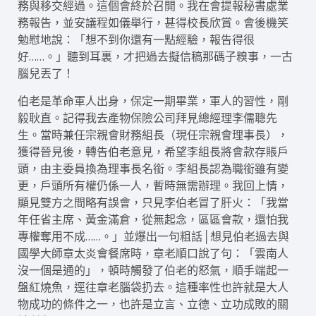
務與移交經過。這個會終於召開。我在會提報秘書處業
務報告，並安議程如儀舉行，甚得校長欣賞。會後機笑
勉慰地說：「想不到你還有一點經驗，報告得很
好……。」聽到耳裏，才把過去擬信稿那碼子糗事，一古
腦兒丟了！
伯老是革命軍人出身，保定一期畢業，軍人的習性，剛
毅耿直。記得我去產物保險公司拜見總經理李儒聰先
生。當時兼任宗親會財務組長（現任宗親會理事長），
獲得晉見後，轉告伯老意見，希望李組長將會款存賬戶
頭，由主委員換為理事長名銜。李組長認為職銜雖有變
更，戶頭所有權仍係一人，暫時無需辦理。我回上情，
顯見雙方之間略有誤會，只見李伯老冒了肝火：「我當
年任省主席、黃金滿倉，從無起念，區區會款，還怕我
專權奪用不成……。」並爆出一句粗話│想見伯老過去與
國學大師章太炎會餐席時，章老順口說了句：「雲南人
沒一個是通的」，頓時觸發了伯老的怒氣，順手端起一
盤紅燒魚，逕往章老腦袋扔去。這種率性也許就是大人
物成功的條件之一，也許是立言、立德、立功成敗的關