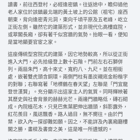
讀書，前往西登村，必經逢密鎮。往返途中，瞻仰過他
老人家位於該鎮最北端的黃土坡上的公館（祖宅）座西
朝東，背向逢密青元洞，東向千頃平原及五老峰，屹立
正街左側。雖然它的建築形式，並非現代化高樓庭院，
或翠閣長廂，卻有著千似宮牆的氣勢。抬眼一看，便知
是當地顯要官宦之家。
這座傳統型宮院式的建築，因它地勢較高，所以從正街
進入大門，必先拾級登上數十石階。門前左右石獅併
列。兩扇朱門，高十來丈，寬約八、九尺。並在相銜
處，嵌著雙虎頭含銅環。兩側門柱有墨炭襯底金粉楷字
的對聯；右聯寫著「地標鶴在春天望」左聯是「門宜龍
登世漢賢」。充分顯示出這家主人的氣質。同時輝映著
其歷史與社會背景的赫赫光芒。兩邊門牆略低，磚石砌
成。內院植花木，只見巴焦葉肥伸出牆頭，斜影露外，
紅花羨目，風送飄香。路人過目，無不嚮往。由於門
禁，欲入內一探卻難如願。因之，不能詳及內裏廂廳樓
閣之勝，畫樑及書齋之美，這是唯一所遺憾的。