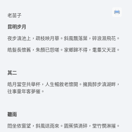
老苗子
昆明步月
夜步滇池上，疏枝映月華。斜風飄落葉，碎浪濕飛花。
皓髮長懷舊，朱顏已怨嗟。家鄉歸不得，耄耋又天涯。
其二
皓月當空共舉杯，人生暢敘老懷開。擁肩醉步滇湖畔，
往事童年客夢催。
聽雨
悶坐依窗望，斜風送雨來。園蕉憐滴碎，堂竹憫淋摧。