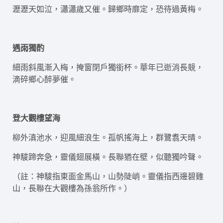
瀝瀝天如泣，瀟瀟歲又催。歸鄉時靡定，恐待過黃梅。
遇雨獨酌
細雨斜風漸入梅，掩窗閉戶獨銜杯。華年已逝消長競，
滴碎鄉心醉夢催。
登大觀樓望海
柳外滇池水，迎風細浪生。孤帆搖海上，群鷺翥天晴。
神駿蹄奔急，靈儀翅展橫。長聯猶在壁，似聽獨吟聲。
（註：神駿指東面金馬山，山勢陡峭。靈儀指西邊碧雞
山，長聯在大觀樓為孫翁所作。）