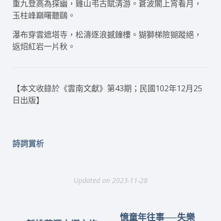
重九登高為探幽，雞山弔古賦清游。蒼波閣上宵看月，
玉柱峰巔曙聽鷗。
瀑布穿雲遮塔寺，松濤逐浪撼鐘樓。猢獅梯險猢蹤絕，
返炤紅岩一片秋。
【本文收錄於《雲南文獻》第43期；民國102年12月25
日出版】
詩詞賞析
Updated on 2023-11-28
憶童年往事──失樂