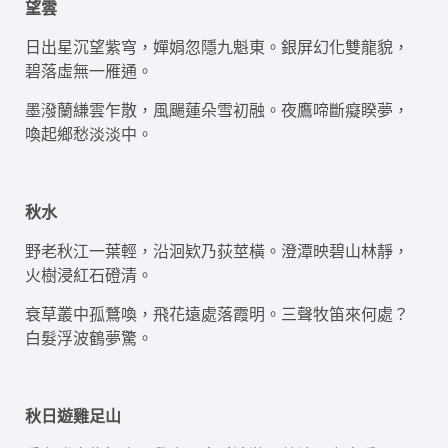
望雲
日出星沉望紫穹，嬋娟忽隱九魁東。銀屏幻化雙龍貌，
碧落虛無一雁通。
墨潑蘭縑雲乍散，風颺蓮朵雪初融。夜鷹啼斷癡睽夢，
喚起鄉愁淡淡中。
秋水
野老秋江一葉輕，沿洄欵乃荻莖橫。澄潭映碧山林靜，
火樹浸紅石磴清。
衰草叢中孤鶩喚，飛花遠處落霞明。三聲牧笛來何處？
白髮浮波鶴夢驚。
秋日遊雞足山