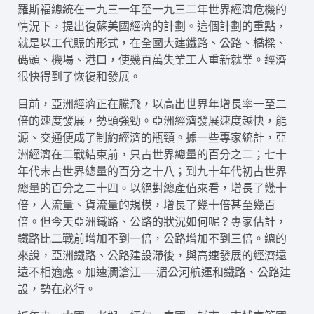
羅斯福總統在一九三一年至一九三二年世界經濟危機的
情況下，提出復蘇美國經濟的計劃。這個計劃的重點，
就是以工代賑的形式，在全國大建鐵路、公路、橋樑、
碼頭、機場、港口，使幾百萬失業工人重新就業。經濟
很快得到了恢復和發展。
目前，亞洲經濟正在騰飛，以高出世界年增長率一至二
倍的速度發展，勢頭強勁。亞洲經濟發展速度越快，能
源、交通便成了制約經濟的瓶頸。據一些專家統計，亞
洲經濟在二戰結束前，只占世界總量的百分之二；七十
年代末占世界總量的百分之十八；到九十年代初占世界
總量的百分之二十四。以絕對總產值來看，增長了幾十
倍，人流量、貨流量的規模，增長了幾十倍甚至幾百
倍。但今天亞洲鐵路、公路的狀況如何呢？專家估計，
鐵路比二戰前增加不到一倍，公路增加不到三倍。總的
來說，亞洲鐵路、公路建設滯後，與高速發展的經濟遠
遠不相適應。加速瀾滄江──湄公河航運和鐵路、公路建
設，勢在必行。