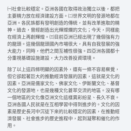
㈠社會比較穩定。亞洲各國在取得政治獨立以後，都把
主要精力放在經濟建設方面。㈡世界文明的發源地都在
亞洲。各民族都有發明創造的傳統，並有改革進取的精
神。過去，曾經創造出光輝燦爛的文化；今天，同樣能
在經濟上再創輝煌。㈢目前亞洲已經出現了幾個強有力
的龍頭。這幾個龍頭國內市場很大，具有自我發展的強
大能力，同時，他們之間互補性很強。四亞洲各國都十
分重視基礎設施建設，大力改善投資環境。
除了以上這四條明顯的因素外，還有一條不容易察覺，
但它卻起著巨大的推動經濟發展的因素，這就是文化的
因素。亞洲是儒家文化、佛家文化、伊斯蘭文化、基督
文化的發源地，也是幾種文化蒼萃交流的地區。沒有哪
一個地區的文化像亞洲文化這樣異彩紛呈、長久不衰。
亞洲各國人民就是在互相學習中得到進步的。文化的因
素是歷史長河中沉徒下來的比較穩定的因素，在推動經
濟發展、社會進步的歷史進程中，起到凝聚和催化的作
用。