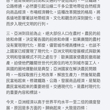
態。這是長期的封閉和交通的不便造成的。一旦鐵路、
公路修通，必然要引起沿線二千多公里地帶從自然經濟
向商品經濟、市場經濟轉化。這種改革開放的格局，將
長遠地影響著該地帶經濟、文化和觀念的深刻變化，從
而步入現代文明的行列。
三、亞洲到目前為止，絕大部份人口在農村。農民的前
途和命運，決定著各國的前途和命運。如果廣闊的農村
沒有實現現代化，那麼，儘管城市裡高樓林立，也談不
上國家已經實現了現代化。亞洲文明和發展模式與歐美
文明和發展模式不同之處在于：歐美國家使農民徹底破
產，迫使他們離關世世代代居住的地方到城市當工人，
英國的圈地運動就是典型；亞洲國家在解決農民問題
時，一般採取進行土地改革，解放生產力，然後幫助農
民富裕起來。修建鐵路、公路，發展商品經濟，是幫助
農民富裕起來的重要途徑。交通現代化，是農村現代化
的重要內容和標誌。
今天，亞洲經濟以高于世界平均水平一至二倍的速度發
展，原因是多方面的。歸納起來，大致是四條：