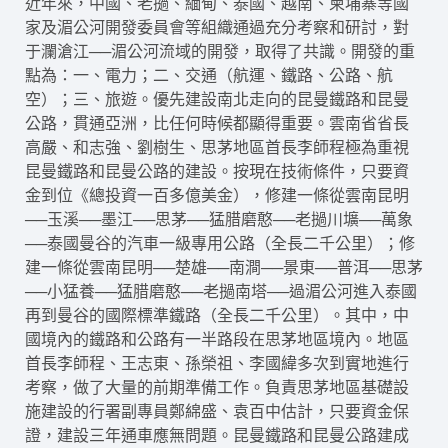
近年來，中國、老撾、緬甸、泰國、越南、柬埔寨等國
家及湄公河開發委員會等組織通過充分考察和研討，對
于瀾滄江──湄公河流域的開發，取得了共識。開發的重
點為：一、電力；二、交通（航運、鐵路、公路、航
空）；三、旅遊。優先建設南北走向的昆曼鐵路和昆曼
公路，貫通亞洲，比任何時候都顯得重要。雲南省省長
高嚴、和志強、劉樹生、思茅地區首長李師程極為重視
昆曼鐵路和昆曼公路的建設。按現在技術條件，只要資
金到位《總投資一百多億美金），修建一條從雲南昆明
──玉溪──墨江──思茅──猛腊磨憨──老撾川壙──萬象
──泰國曼谷的汽車一級專用公路（全長二千公里）；修
建一條從雲南昆明──楚雄──南澗──景東──普洱──思茅
──小猛養──猛腊磨憨──老撾南塔──過湄公河進入泰國
再到曼谷的國際標準鐵路（全長二千公里）。其中，中
國境內的鐵路和公路有一半路段在思茅地區境內。地區
首長李師程、王志東、孫榮祖、李國緯多次到實地進行
考察，做了大量的前期準備工作。負責思茅地區基礎設
施建設的行署副專員鄭綿盛、袁百中估計，只要資金保
證，建設三年通車應無問題。昆曼鐵路和昆曼公路建成