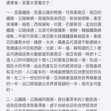
通車後，其重大意義在于：
一、昆曼鐵路、昆曼公路的修通，可與東南亞、南亞的
鐵路、公路聯網。南端與馬來西亞、新加坡相聯；東至
柬埔寨、越南；西與緬甸、印度、巴基斯坦、孟加拉國
鐵路、公路接通；北部可與俄羅斯、朝鮮、韓國鐵路網
接軌；中部可與第二條亞歐大陸橋鐵路聯接起來。東南
亞的優質木材、橡膠、大米、礦產品可源源不斷通過大
陸橋遠往中亞和西歐、北歐；中、俄、韓等國的工卜業
品可通過這條大動脈遠到東南亞、南亞各國。將把十二
億人口的中國和近十億人口的東南亞聯成一塊，形成一
個巨大的市場，由此而產生巨大的經濟效益。促進最具
有活力的、人口最多的、地域最遼闊的亞洲更加欣欣向
榮。在二十一世紀的中葉，亞洲總產值達到世界總產值
的一半、出口貿易額占世界貿易額的一半，是完全可能
的。
二、沿鐵路、公路線的兩側，居住著眾多的少數民族，
這些民族經濟發展滯後，處于自給自足的自然經濟狀