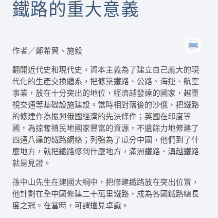
鐵路的重大意義
作者／鄭希賢、施毅
翻開近代史和現代史，資本主義為了建立自己龐大的現
代化的生產交換體系，把修築鐵路、公路、海運、航空
事業，放在十分突出的地位，經濟越發達的國家，越重
視交通等基礎設施建設。當時相對落後的沙俄，把鐵路
的修建作為振興俄國經濟的先決條件；英國在印度等
國，為掠奪殖民地國家豐富的資源，不遺餘力地修建了
四通八達的鐵路網絡；列強為了瓜分中國，他們到了什
麼地方，就把鐵路修到什麼地方，滿洲鐵路、滇越鐵路
就是見證。
孫中山先生在建國大綱中，把修建鐵路放在突出位置，
他計劃在全中國修建二十萬里鐵路，成為各國鐵路總長
度之冠。在當時，可謂遠見卓識。