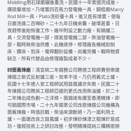
Middling用石球磨碾後重洗。民國十一年索道完成後，
運硫量增加。乃增置四百馬力發電機一具，鋼棍磨Marcy
Rod Mill一具，Plato洗砂臺十具。後又迭有增置，使每
日磨洗達二百噸砂。二十九年日機來襲，破壞甚重，日
夜趕修後始恢復工作。廠中附設之動力廠，有鍋爐二
具，交流發電機一部，煤氣發電機二部，柴油發電機一
部。戰時無柴油供應，此機遂停。修理廠各機械如刨
床、鑽床、剪床、電焊翻砂設備，尚屬完備。戰時物資
缺乏，所有代替品由修理廠製成者不少。
㈣箇舊煉廠：
清宣統二年錫務公司聘德工程師費勞樂建
煉錫之新式反射爐三座。效率不佳，乃仍用舊式土爐。
民國十七年德人安工程師試用鼓風爐亦失敗。民國二十
年煉錫公司聘英工程師亞遲的更氏改用柴油爐，於二十
二年煉出成色劃一之洋條。箇錫遂免運至香港精煉，即
可銷國際市場，二十九年錫業公司改原煉錫公司機構為
箇舊煉廠。時值抗戰，柴油來源斷絕。乃一面利用土
爐，一面建改良之鼓風爐。初步煉砂煉渣之粗煉於是成
功。復經技術上之研討改進，發明精煉提純三種精密辦