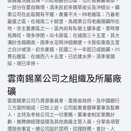
箇舊廠洗選冶煉。㈢松樹腳古山區：位於箇舊最東部，
一部分在蒙自縣境，清末民初多開草皮尖及沖硫尖。礦
業公司在此區開有平窿，產量不大。㈣老廠區：乃最老
最盛之區，在城南二十餘里，為錫業公司老廠錫礦所在
地，亦主要產區之一，區內尚有私營土礦多處，昔時曾
見興旺，現多停閉。㈤卡房區：在城南三十五里，其大
溝砂含錫頗高，雨季水足時沖硫頗便。卡房街東南五里
之白沙坡頂，初亦產錫，民國二十一年起已成鎢礦。㈥
賈石龍區：在城西八十五里，已近建水界，清季曾開
採，現已早停。
雲南錫業公司之組織及所屬廠
礦
雲南錫業公司乃資源委員會、雲南省政府、及中國銀行
三方面所組成，已如上述。公司股東會選舉董事及監察
人，主持及考核公司之一切業務。董事會制定業務計
劃，推聘總經理協理及其他高級主管人員，分掌各項管
理技術事宜。總公司設於昆明，綜理財務、會計、人