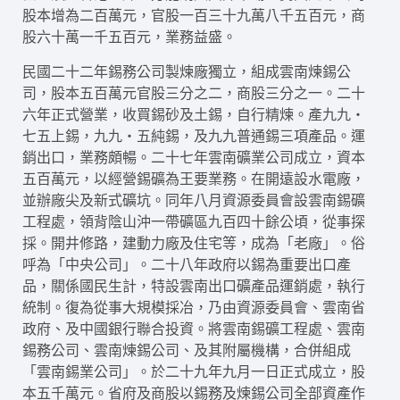
股本增為二百萬元，官股一百三十九萬八千五百元，商
股六十萬一千五百元，業務益盛。
民國二十二年錫務公司製煉廠獨立，組成雲南煉錫公
司，股本五百萬元官股三分之二，商股三分之一。二十
六年正式營業，收買錫砂及土錫，自行精煉。產九九‧
七五上錫，九九‧五純錫，及九九普通錫三項產品。運
銷出口，業務頗暢。二十七年雲南礦業公司成立，資本
五百萬元，以經營錫礦為王要業務。在開遠設水電廠，
並辦廠尖及新式礦坑。同年八月資源委員會設雲南錫礦
工程處，領背陰山沖一帶礦區九百四十餘公頃，從事探
採。開井修路，建動力廠及住宅等，成為「老廠」。俗
呼為「中央公司」。二十八年政府以錫為重要出口產
品，關係國民生計，特設雲南出口礦產品運銷處，執行
統制。復為從事大規模採冶，乃由資源委員會、雲南省
政府、及中國銀行聯合投資。將雲南錫礦工程處、雲南
錫務公司、雲南煉錫公司、及其附屬機構，合併組成
「雲南錫業公司」。於二十九年九月一日正式成立，股
本五千萬元。省府及商股以錫務及煉錫公司全部資產作