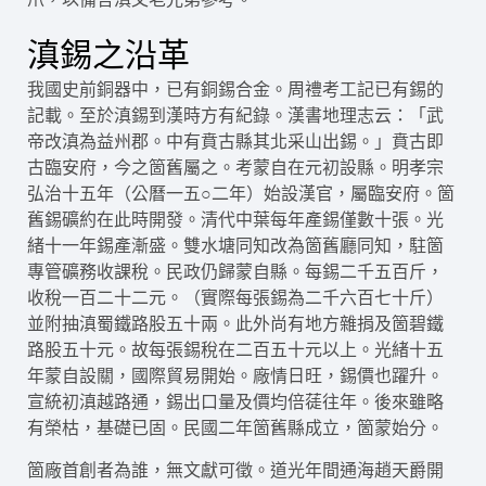
滇錫之沿革
我國史前銅器中，已有銅錫合金。周禮考工記已有錫的
記載。至於滇錫到漢時方有紀錄。漢書地理志云：「武
帝改滇為益州郡。中有賁古縣其北采山出錫。」賁古即
古臨安府，今之箇舊屬之。考蒙自在元初設縣。明孝宗
弘治十五年（公曆一五○二年）始設漢官，屬臨安府。箇
舊錫礦約在此時開發。清代中葉每年產錫僅數十張。光
緒十一年錫產漸盛。雙水塘同知改為箇舊廳同知，駐箇
專管礦務收課稅。民政仍歸蒙自縣。每錫二千五百斤，
收稅一百二十二元。（實際每張錫為二千六百七十斤）
並附抽滇蜀鐵路股五十兩。此外尚有地方雜捐及箇碧鐵
路股五十元。故每張錫稅在二百五十元以上。光緒十五
年蒙自設關，國際貿易開始。廠情日旺，錫價也躍升。
宣統初滇越路通，錫出口量及價均倍蓗往年。後來雖略
有榮枯，基礎已固。民國二年箇舊縣成立，箇蒙始分。
箇廠首創者為誰，無文獻可徵。道光年間通海趙天爵開