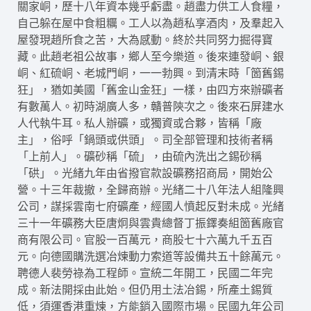
關家峒，歷十八年資本幾乎虧盡。趙盡力供工人食糧，
自己躲在屋中食粗糲。工人以為趙私享酒肉，及羣起入
屋發現趙所食之苦，大為感動。終於共同努力掘得寶
藏。此趙老祖公故事，鄉人至今樂道。後來連發峒、銀
峒、紅硫峒、老城門峒，一一勃興。到清末時「箇舊錫
狂」，猶如美國「舊金山金狂」一樣，由四方來辦礦者
有數萬人。初時湖廣人多，贛普陝次之。後來石屏建水
人代執牛耳。私人辦礦，或獨資或合夥，皆稱「廠
主」，俗呼「鍋頭或供頭」。司全部管理和技術者稱
「上前人」。礦砂稱「硫」，由硫內洗出之錫砂稱
「硔」。光緒九年由省撥官款設礦務招商局，開始公
營。十三年裁撤，全歸商辦。光緒二十八年法人組隆興
公司，謀採雲南七府礦產，經國人憤起反對未成。光緒
三十一年礦務大臣唐炯與雲貴總督丁振鐸奏組箇舊廠官
商有限公司。官股一百萬元，商股七十六萬九千五百
元。向德國購洗選冶煉動力索道等設備共五十餘萬元。
聘德人裴勞祿為工程師。宣統二年開工，民國二年完
成。新法開採由此始。但仍用土法冶錫，所產土錫質
低，須運香港重煉，方能銷入國際市場。民國九年公司