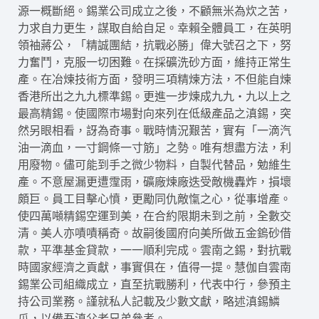
源一概斷絕。錫業公司成立之後，不顧無米為炊之苦，
力求自力更生，謀取自給自足。幸賴全體員工，在英明
領袖蔣公，「精誠團結，抗戰必勝」偉大號召之下，努
力奮鬥，克服一切困難。在採礦洗砂方面，維持正常生
產。在冶煉技術方面，發明三項精煉方法，不但能自煉
香港所出之九九標準錫。更進一步煉成九九‧九以上之
最高精錫。使國際市場對向來列在低級產品之滇錫，突
然另眼相看，訝為奇事。戰時情況艱苦，實有「一滴汽
油一滴血，一寸鋼條一寸筋」之勢。唯有想盡方法，利
用廢物。儘可能到手之微少物料，自製代替品，勉維生
產。不意屋漏更遭霪雨，礦廠煉廠迭受敵機轟炸，損壞
頗巨。員工目擊心憤，更勵同仇敵愾之心，從事增產。
使四萬噸精錫空運到美，在合約限期未到之前，全數交
清。美人亦嘖嘖稱奇。故嗣後國府向美所做五金鎢砂借
款，平準基金貸款，一一順利完成。雲南之錫，對抗戰
時國家經濟之貢獻，事實俱在，值得一提。慧伽自雲南
錫業公司組織成立，直至抗戰勝利，代表中行，參預主
持公司業務。謹就私人記載及少數文獻，略述滇錫鱗
爪，以備吾滇父老兄弟參考。