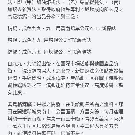
法，即（甲）加油熔析法，（乙）結晶提純法，（丙）
加鋁去雜質法。取得政府特許專利。遂煉成向所未見之
高級精錫。將出品分為下列三級：
精錫：成色九九‧九 用雲南錫業公司YCTC新標誌
煉錫：成色九九 用煉錫公司YTC舊標誌
銲錫：成色六五 用煉錫公司YTC舊標誌
自九九‧九精錫出後，在國際市場遂能與他國產品抗
衡，一洗滇錫向居人下之恥辱。新提煉法之優點為設備
經濟，手續簡明，成本低廉，產品劃一。在戰爭時期物
資極端匱乏之下，滇錫能維持正常生產，高度榮譽，賴
有此矣。
㈤烏格煤礦：
是礦之開發，在供給錫業所需之燃料。煤
田在開遠縣城東南十二公里面積二方里有餘，每月產煙
煤約一千五百噸，焦炭一百三十噸，青磚五萬塊，火磚
一萬六千塊。烏格煤層頗不規則，幸工程人員多方努
力，能使燃料供應無缺，已屬不易。