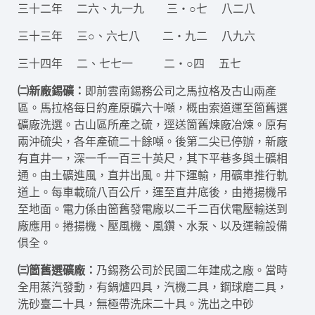
三十二年 二六、九一九 三‧○七 八二八
三十三年 三○、六七八 二‧九二 八九六
三十四年 二、七七一 二‧○四 五七
㈡新廠錫礦：
即前雲南錫務公司之馬拉格及古山兩產
區。馬拉格每日約產原礦六十噸，概由索道運至箇舊選
礦廠洗選。古山區所產之硫，逕送箇舊煉廠冶煉。原有
兩沖硫尖，各年產硫二十餘噸。後第二尖已停辦，新廠
有直井一，深一千一百三十英尺，其下平巷多與土礦相
通。由土礦進風，直井出風。井下運輸，用礦車推行軌
道上。每車載硫八百公斤，運至直井底後，由捲揚機吊
至地面。電力係由箇舊發電廠以二千二百伏電壓輸送到
廠應用。捲揚機、壓風機、風鑽、水泵、以及運輸設備
俱全。
㈢箇舊選礦廠：
乃錫務公司於民國二年建成之廠。當時
全用蒸汽發動，有鍋爐四具，汽機二具，鋼球磨二具，
洗砂臺二十具，無極帶洗床二十具。洗出之中砂