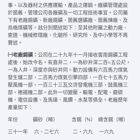
事、以及器材之供應運輸，產品之運銷。廠礦管理處設
於箇舊，管理公司各廠礦及一切工程技術事宜。公司屬
下有老廠錫礦、新廠錫礦、箇舊選礦廠、箇舊煉廠、及
烏格煤礦等。玆分別簡述如下：至其他附屬之動力廠、
索道、機械修理廠、化驗所、研究所、及中小學等不再
贅述。
㈠老廠錫礦：
公司在二十九年十一月接收雲南錫礦工程
處後，始改今名。有直井二，一為砂井深二百○五公尺，
一為人井，深度亦與砂井同。動力設備有六百馬力煤氣
發生爐二部，二百馬力煤氣引擎四部，一百七十五馬力
壓風機一部，一百三十三瓦交流發電機三部，鼓風機三
部，捲揚機二部。此外一切變壓、輸電、配電、磨硫
機、電信設備、及馬達、風鑽、水泵等俱全。老廠歷年
產量如下：
年份 礦砂（噸） 含錫（%） 總含錫（噸）
三十一年 六、二七六 二‧六九 一六九