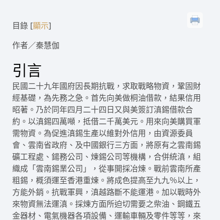
目錄
[
]
顯示
作者／秦慧伽
引言
民國二十九年國府因長期抗戰，求取戰略物資，鞏固財
經基礎，為先務之急。首先向美做桐油借款，結果信用
昭著。乃於同年四月二十四日又與美簽訂滇錫借款合
約。以滇錫四萬噸，抵借二千萬美元。用來向美購買軍
需物資。為促進滇錫生產以維對外信用，由資源委員
會、雲南省政府、及中國銀行三方面，將原有之雲南錫
礦工程處、鍚務公司、煉錫公司等機構，合併統滇，組
織成「雲南錫業公司」，從事開採冶煉。戰前雲南所產
粗錫，概須運至香港重煉。將成色提高至九九％以上，
方能外銷。抗戰軍興，滇越路斷不能運港。加以戰時外
來物資無法運滇。採煉方面所迫切需要之柴油、鋼鐵五
金器材、電氣機器各項設備、運輸車輛及零件等等，來