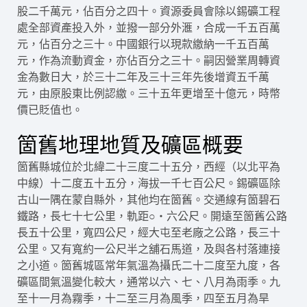
股二千萬元，佔百分之四十。資源委員會除以錫礦工程
處全部資產投入外，並撥一部分外滙，合成一千五百萬
元，佔百分之三十。中國銀行以現款繳納一千五百萬
元，作為流動資金，亦佔百分之三十。嗣因營業周轉資
金為數日大，於三十二年及三十三年先後增資五千萬
元，由原股東比例認繳。三十五年更增至十億元，時幣
價已貶值也。
箇舊地理地質及礦區概要
箇舊縣城位於北緯二十三度二十五分，西經（以北平為
中線）十二度五十五分，海拔一千七百公尺。錫礦區除
古山一隅在蒙自縣外，其他均在箇舊。交通線有箇碧石
鐵路，長七十七公里，軌距○‧六公尺。開遠至箇舊公路
長五十公里，寬四公尺，經大屯至老廠之公路，長三十
公里。又有寬約一公尺半之舖石馬道，及與各村落連接
之小道。箇舊城區常年氣溫為攝氏二十二度至九度，各
礦區間氣溫變化較大，通常以六、七、八月為雨季。九
至十一月為霧季，十二至三月為風季，四至五月為旱