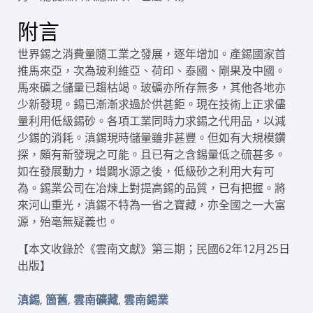
附言
世界錫之消費量隨工業之發展，逐年增加。產錫國家首
推馬來亞，次為玻利維亞、荷印、泰國、剛果及中國。
馬來礦之儲量已趨枯竭。玻礦亦所存無多，其他各地亦
少新發現。錫已漸漸求過於供甚鉅。現在技術上正求儘
量利用低級錫砂。各項工業同時力求錫之代用品，以減
少錫的消耗。滇錫現時儲量雖非甚豐。但如有大規模鑽
探，頗有新發現之可能。且已有之含錫量低之硫甚多。
如在發展動力，增闢水源之後，低級砂之利用大有可
為。錫業公司在冶煉上對提高錫的品質，已有把握。將
來河山重光，滇錫不特為一省之寶藏，亦全國之一大富
源，殆亳無疑義也。
【本文收錄於《雲南文獻》第三期；民國62年12月25日
出版】
,
,
,
滇錫
箇舊
雲南礦藏
雲南錫業