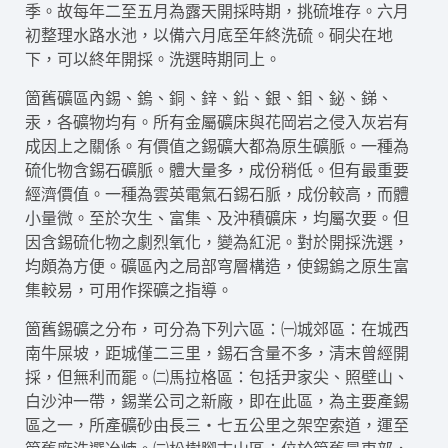
季。故每年二至五月為露天開採時期，挑硫堆存。六月
初整理水路水池，以備六月底至年終洗硫。硐尖在地
下，可以終年開採。洗選時期同上。
箇舊礦區內錫、鎢、銅、鋅、鉛、銀、鉬、鉍、銻、
汞，各礦物均有。所有金屬礦床與花岡岩之侵入灰岩有
成因上之關係。有價值之錫礦大都為原生礦脈。一種為
硫化物含錫石礦脈。體大量多，成份稍低。但有最重要
經濟價值。一種為雲英電氣石錫石脈，成份較高，而體
小量微。至於次生、富集、及沖積礦床，均屬次要。但
因含錫硫化物之劇烈氧化，變為紅泥。對於開採洗選，
均頗為方便。礦區內之局部穹層構造，使錫鎢之原生富
集較易，可用作探礦之指導。
箇舊錫礦之分布，可分為下列六區：㈠城郊區：在城西
南牛屎坡，距城僅二三里，錫石含量不多，清末曾經開
採，但無利而罷。㈡馬拉格區：包括尹家尖、照壁山、
白沙沖一帶，錫業公司之新廠，即在此區，為主要產錫
區之一，所產礦砂由長三‧七五公里之架空索道，運至