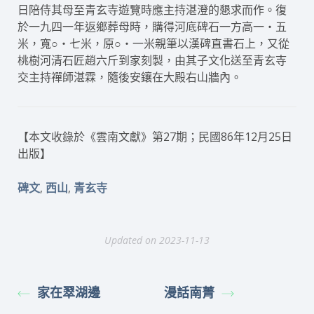
日陪侍其母至青玄寺遊覽時應主持湛澄的懇求而作。復
於一九四一年返鄉葬母時，購得河底碑石一方高一‧五
米，寬○‧七米，原○‧一米親筆以漢碑直書石上，又從
桃樹河清石匠趙六斤到家刻製，由其子文化送至青玄寺
交主持禪師湛霖，隨後安鑲在大殿右山牆內。
【本文收錄於《雲南文獻》第27期；民國86年12月25日
出版】
,
,
碑文
西山
青玄寺
Updated on 2023-11-13
家在翠湖邊
漫話南菁