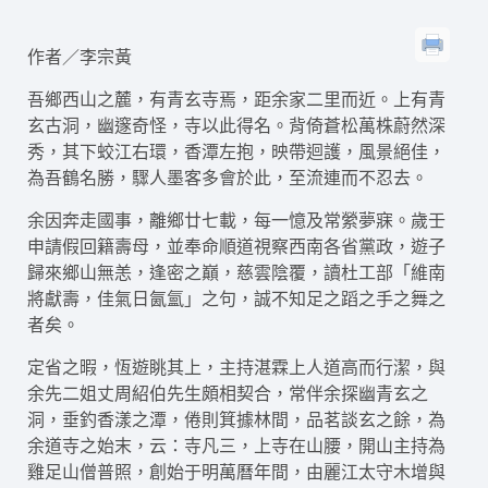
作者／李宗黃
吾鄉西山之麓，有青玄寺焉，距余家二里而近。上有青
玄古洞，幽邃奇怪，寺以此得名。背倚蒼松萬株蔚然深
秀，其下蛟江右環，香潭左抱，映帶迴護，風景絕佳，
為吾鶴名勝，驟人墨客多會於此，至流連而不忍去。
余因奔走國事，離鄉廿七載，每一憶及常縈夢寐。歲壬
申請假回籍壽母，並奉命順道視察西南各省黨政，遊子
歸來鄉山無恙，逢密之巔，慈雲陰覆，讀杜工部「維南
將獻壽，佳氣日氤氳」之句，誠不知足之蹈之手之舞之
者矣。
定省之暇，恆遊眺其上，主持湛霖上人道高而行潔，與
余先二姐丈周紹伯先生頗相契合，常伴余探幽青玄之
洞，垂釣香漾之潭，倦則箕據林間，品茗談玄之餘，為
余道寺之始末，云：寺凡三，上寺在山腰，開山主持為
雞足山僧普照，創始于明萬曆年間，由麗江太守木增與