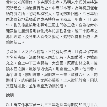
貴村父老所興修。下寺即淨土庵，乃明末李氐與主持湛
德所建立，劫後僅有故址。中寺即本寺，為清初道惺老
納剃度之所，初時規模宏大，咸同燬於回亂，乙己年始
由湛霖就地募捐重建東西樓各三間兩耳，甲寅、丁巳兩
年，復先後赴榆騰永募修正殿山門各三楹，客歲復命小
徒寂悟往麗劍各地募化成韋陀彌勒各像，經二十餘年之
募化經始，及各地大善長之捐助，始得以佛祖莊嚴，法
輪煥新云。
余深佩上人之苦心孤詣，不特有功佛法，且得以保存地
方名勝古蹟，深願與鄉人同宏此旨，永加愛護，更擴而
充之，合上中下三寺闢為一大公園，既擅山林之秀，後
饒木石之勝，風景愈增優美，地靈自生人傑。他日者，
海宇澄清，解組歸來，與朋友三五輩，童稚六七人，釣
遊其間，詠唱而歸，尤所心慕焉。上人徵記於余，因誌
其涯略如此，並附寺產及功德於后。
說明
以上碑文係李宗黃一九三三年返鄉壽母期間於四月廿六