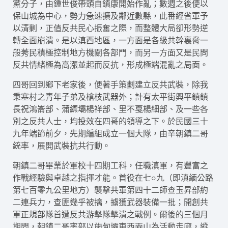
黨分子，由鍾世俊帶頭自鎮康開始作亂；數週之後便以
保山城為中心，勢力急速擴及鄰近數縣，此番經省軍予
以清剿，正值反共民心振奮之際，而整體大局卻形勢逆
轉全面崩潰。是以滇西地區，一方面是各級共幹裏脅一
般莠民積極控制地方機關各部門，而另一方面又是民問
反共情緒極為高漲並起而反抗，形成極端混亂之局面。
四哥回到鄉下老家後，便著手策劃建立反共武裝，除我
秉塞村之青年子弟及槍枝武器外；計有太平街興平鎮鎮
長祝鴻崙部、蒲縹壩楊祥部、里不戛楊細部、及一些各
別之反共人士，均投效在四哥的領導之下。於民國三十
九年端節前夕，先期編組成立一個大隊，由辛朝鎮二哥
統率，展開武裝抗共行動。
朝鎮二哥畢業於軍校十四期工科，任職滇軍，有豐富之
作戰經驗與卓越之指揮才能。首役在七○九（即滇緬公路
第七百零九公里地方）襲擊共軍第四十二師查玉昇部約
二連兵力，查匪幾乎被擒，擄獲武器裝備一批；開創共
軍正規部隊首遭反共游擊隊擊潰之戰例。爾後的三個月
期間，朝鎮二哥率部以施甸壩東西兩山為活動走廊，縱