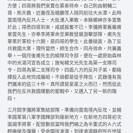
方便；四哥將我們安置在慕泰待命，自己則由朝輔二
哥、熊天霸、近義侄及楊鵬等人陪同前往大水潭。此時
雲南境內反共人士，大批湧入果敢，本縣鄉紳亦多雲集
於此；得悉四哥到來，咸感振奮不已。李彌將軍舊屬甫
景雲先生，亦奉李將軍命至果敢發展游擊部隊，甫先生
畢業於軍校十六期，是四哥的學生。此番碰面，為了反
共救國大業，理所當然，師生合作，同舟效命，共襄義
舉。一個月後甫先生的縱隊司令部，便在一處原始森林
中的米湯河宣告成立；施甸楊文光先生為第一支隊司
令，四哥為第二支隊司令，四面八方的反共子弟，都絡
繹投入此地完成編組。不過都是徒手隊伍，武器僅有我
們攜來的這三十件，真所謂是星星之火而已，然而從此
我們在反共救國運動的聖戰中，又邁入了另一新的階
段。
三月間李彌將軍集結部隊，準備向雲南境內反攻，並親
率國軍第八軍李國輝部到達新地方。在新地方四哥初次
面謁李將軍，配發數挺當時我們稱之為半重式的Ａ六式
輕機槍及彈藥，受命開拔滄源，到達滄源縣府所在地猛