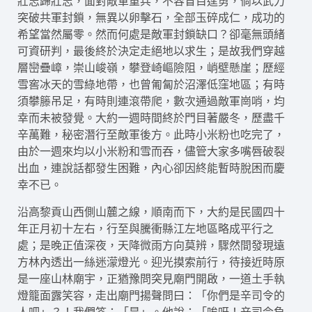
壯志歸壯志，面對敵軍重兵，不容盲目逞勇，倘以武力
突破共軍封鎖，無異以卵擊石，全部玉碎成仁，成功的
希望當然屬零。然而何處是敵軍封鎖缺口？卻毫無頭緒
可資研判，最後終於決定走絕地以求生；是故我們穿越
層巒疊嶂，崇山峻嶺，攀登崎嶇險阻，峭壁懸崖；歷經
雪窖冰天的雪綠地帶，也曾匍匐於沼澤低窪地區；有時
須攀籐吊足，有時則連滾帶爬，數次通過敵軍崗哨，均
幸而未被發覺。大約一週時間終於門目著嚴冬，歷盡千
辛萬難，秘密潛行至敵軍後方。此時小米粉也吃完了，
由於一週來均以小米粉和雪而吞，儘管大家多嘴唇破裂
出血，連說話都發生困難，內心卻因終能暫時脫困而慶
幸不已。
沿高黎貢山西側山麓之線，順南而下，大約是民國四十
年正月初十左右，行至與騰衝縣江左地區略成平行之
處；是晚正值深夜，天降微雨方向莫辨，驟然間發現遠
方林內透出一絲迷濛燈光。迎光摸索前行，待接近時原
是一座山林廟宇，正猶豫問突見廟門開啟，一道土手執
燈籠面露笑容，走出廟門揚聲問曰：「你們是辛司令的