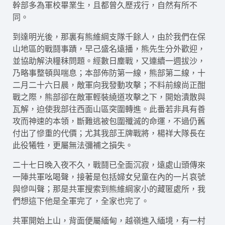
幹部多為軍校畢業生，且都曾久歷戎行，自然有所不
同。
到達明光後，那裏有熊維綱支隊千餘人，由於我們在保
山地區的戰鬪事蹟，早己盛名遠播，熊先生分外歡迎，
並協助解決糧秣問題。經數日塵戰，又連續一週拔沙，
乃略事整頓與喘息；本部佈防第一線，熊部第二線，十
二月二十六日晨，敵軍向我發動攻擊；不料前線尚正酣
戰之際，熊部卻在敵軍輕裝繞道攻擊之下，開始潰散與
瓦解，迫使我部往西面山區突圍轉進。此番若非具有善
攻而神速的本領，斷難逃被包圍殲滅的命運，不過仍舊
付出了慘重的代價；尤其我部王牌戰將，楊祥大隊長在
此役犧牲，更屬無法彌補之損失。
二十七日晚入夜不久，戰鬪已全面沉寂，遠處山頭傳來
一陣共軍吆喝聲，接著是包括婦女兒童在內的一片哀號
與慘叫聲；那是共軍搜索到熊維綱家小的藏匿處所，我
們想這下他是全軍完了，全家也完了。
共軍開始上山，背面便屬緬甸，越嶺進入緬境，有一村