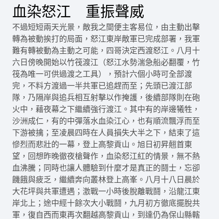
血染怒江 重振聲威
不過短短兩天光景，敵我之間便主客易位，由主動出擊
轉為被動挨打的局面，怒江東岸敵軍已完成部署，我軍
難有轉被動為主動之可能，四哥決定西渡怒江。八月十
六日傍晚開始以竹筏渡江（怒江水勢湍急船必翻覆，竹
筏為唯一可供過渡之工具），預計六個小時可全部渡
完，不料方渡過一半共軍已追趕而至；先頭已渡江部
隊，乃隔岸與追兵相互射擊以作掩護，後續部隊則在砲
火中，藉夜幕之下繼續強行渡江。其中有的岸邊犧牲，
沙洲成仁，有的中彈落水血染江心，也有順流飄浮而至
下游被擒；至凌晨四時在人員損失大半之下，結束了這
慘烈而悲壯的一幕，登上高黎貢山。旭日初昇翹首東
望，回想昨晚徹夜槍聲作，血染怒江紅的情景，無不熱
血沸騰；同時也讓人體驗到什麼才是真正的鬪士，忘卻
饑餓與疲乏，繼續奔向叢林登上高峯。八月十八日晨於
大花坪與共軍遭遇；激戰一小時後脫離戰鬪，沿龍江東
岸北上；途中經十餘次大小戰鬪，九月初方徹底擺脫共
軍，復自西而東再次翻越高黎貢山，到達仍為保山縣轄