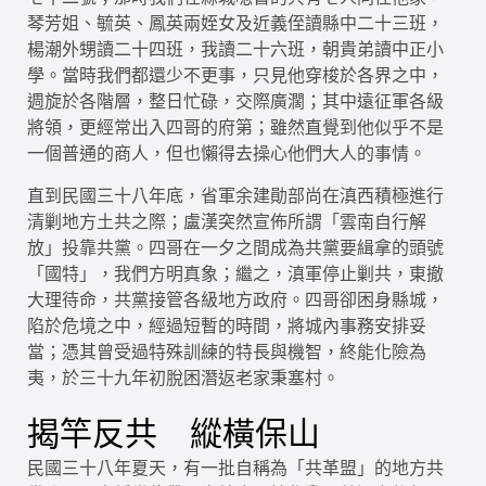
琴芳姐、毓英、鳳英兩姪女及近義侄讀縣中二十三班，
楊潮外甥讀二十四班，我讀二十六班，朝貴弟讀中正小
學。當時我們都還少不更事，只見他穿梭於各界之中，
週旋於各階層，整日忙碌，交際廣濶；其中遠征軍各級
將領，更經常出入四哥的府第；雖然直覺到他似乎不是
一個普通的商人，但也懶得去操心他們大人的事情。
直到民國三十八年底，省軍余建勛部尚在滇西積極進行
清剿地方土共之際；盧漢突然宣佈所謂「雲南自行解
放」投靠共黨。四哥在一夕之間成為共黨要緝拿的頭號
「國特」，我們方明真象；繼之，滇軍停止剿共，東撤
大理待命，共黨接管各級地方政府。四哥卻困身縣城，
陷於危境之中，經過短暫的時間，將城內事務安排妥
當；憑其曾受過特殊訓練的特長與機智，終能化險為
夷，於三十九年初脫困潛返老家秉塞村。
揭竿反共 縱橫保山
民國三十八年夏天，有一批自稱為「共革盟」的地方共