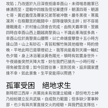
攻陷；乃改道於九日深夜抵達幸酉山，未得喘息敵軍已
蜂湧而至，混戰中四嫂及侄兒輩遭俘，朝漢四哥、朝源
七哥、黃近義侄及賽家兄弟等被冲散。嚴冬黑夜，寒風
凜冽，在極艱苦的戰鬪中，部隊復頓失主帥；好不容易
邊戰邊走，於村後山頂會合完成，由熊天霸率領，翌晨
四時自幸酉山西上翻越高黎貢山。不識此峯海拔多高，
幸酉山位於高黎貢山腰際，以亡命速度攀登十五小時方
達山頂。山上有砂石、青苔和懈竹無其他植物，時約傍
晚，平地此時已是華燈初上，我等尚能看到天邊一輪紅
色夕陽，身上沐浴著淡黃色陽光，頓時有如置身世外。
午夜過後突然天降大雪，好在我們已搶先一小時行程，
得免被雪活埋；如今回首往事，苦則苦矣，設非國家遭
逢不幸，如此景象，生平安能得以際遇？
孤軍受困 絕地求生
斯時怒江西岸，共黨尚未有效建立組織，部份地方士紳
乃紛紛建立反共武裝，自成勢力範圍；但多缺少軍事幹
部，也少有與共軍直接交火的經驗。與我們這支隊伍，