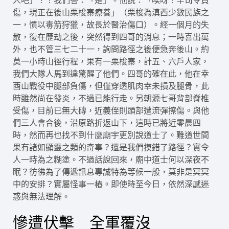
人吧」？！我們答：「是」。他說：「唉呀！辛司令負
傷，現正在後山栗梭寨療養」（栗梭為滇西少數民族之
一，慣以毒箭狩獵，故長於醫治傷口）。經一個月的失
散，復在歷劫之後，突然得到四哥的消息；一時喜出萬
外，也不管三七二十一，詢問路徑之後便急奔後山。約
莫一小時山徑行程，果有一栗梭寨，計五、六戶人家，
我們大隊人馬到達驚醒了他們。四哥的確在此，他在幸
酉山戰役中腿部負傷，但僅穿透肌肉幸未損及腿骨，此
時雖然尚在發炎，不過已能行走。另朝源七哥背部脊椎
受傷，目前已無大磚，近義侄則頭部遭流彈擦傷。與他
們三人會合後，沿原路折返山下，這時已將近零晨四
時，然而再也找不到什麼廟宇更別說道士了。難道世間
果有諸如顯靈之類的奇事？還是我們摸錯了路徑？實令
人一時為之糊塗。不過話說回來，廟中道士何以深夜不
眠？彷彿為了傳遞訊息專誠特為等候一般，莫非是冥冥
中的安排？實屬怪事一樁。即使時至今日，依然深感迷
惑與無法理解。
慘遭伏擊 全軍覆沒