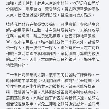
加強。翁丁係約十餘戶人家的小村莊，地形是在山麓部
份突起的一塊平台地；黃昏時分，蔣支隊遭擊潰的零散
人員，便陸續退回到我們防線，且繼續向後方離去。
這時我們雖有完整番號及編組，可惜實質上與臨時集合
起來的民眾幾無二致，徒有滿腔反共熱忱；若擔任攻擊
任務，或可憑一時之勇派點用場，談固守陣地擊退敵
軍，根本毫無戰力。唯本團除我們二十餘人外，計會然
營十餘人，楊一波營二十餘人，總計有五十人左右可以
作戰。當時除國軍李國輝部外，辛朝漢團可算戰力較強
的單位之一，因此，本團便在四哥的領導下，擔任主陣
地戰圖任務。
二十五日清晨黎明之前，敵軍先向我發動牛陣衝鋒，一
時陣地前牛羣奔馳；但我們洞悉此種詭計沉著應戰，凡
拉住牛尾跟在牛後的共軍均被格殺，敵軍未能投機得
逞；戰鬪暫時停頓。八時開始敵軍戰國序列集結完成，
展開逐波進攻，九時許四哥命祝鴻崙我們這連，佔領右
側菱線阻絕敵軍，以免主陣地之側背遭受威脅，並同時