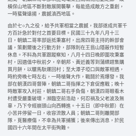
橫保山地區不斷對敵展開襲擊，每能造成敵方之重創，
一時蜚聲遠揚，震撼滇西地區。
由於七○九之役，給予共軍相當之震撼，我部遂成共軍千
方百計急於對付之首要目標。民國三十九年八月十三
日，朝鎮二哥率部返抵秉塞村，出席四哥主持的幹部會
議，策劃爾後之行動方針，部隊則在王翁山隱蔽作短暫
休息。不料為共軍跟蹤察知，八月十四日晚即圍攻秉塞
村，因適值中秋前夕，辛朝邦、黃近義等到蒲縹趕集購
買月餅，以騾馬馱運回村；至大潭子埡口與敵軍相遇，
時約旁晚七時左右，一時槍聲大作，戰鬪於焉爆發。我
部在朝漢四哥督陣，朝鎮二哥指揮之下倉促應戰；晚十
時敵軍攻入村莊，朝鎮二哥右手負傷，朝漢四哥眼看木
村遭受嚴重破壞，瀕臨空前浩劫，何忍禍及父老波及無
辜，乃下令經崩頭山向西轉進。十五日（即中秋節）在
小苦井停留一日，收容流散人員；朝鎮二哥則離開部
隊，覓醫療傷，不幸為共軍捕獲；後來傳出消息，於民
國四十六年間在太平街殉難。