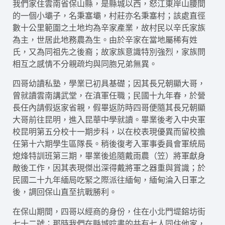
我們家住雲南省保山縣，是縣城以西，怒江東岸山腰間
的一個小壩子，名秉塞壩，村莊亦名秉塞村；該處直徑
數十公里範圍之土地均為辛家產業，故村民以辛氏家族
為主，世居此地務農為生。由於辛家在當地屬稀有姓
氏，又為同祖先之後裔；故家族意識特別強烈，家族問
相互之感情不分親疏均與同胞兄弟無異。
四哥幼讀私塾，學業已初具基礎；因其長兄朝顯大哥，
曾就讀雲南講武堂，在滇軍任職；民國十九年春，於營
長任內請假返家省親，假畢返防時四哥便隨其長兄朝顯
大哥前往昆明，進入昆華中學就讀。畢業後考入中央軍
校昆明第五分校十一期步科，以在校表現優異而留校擔
任第十六期學生區隊長。稍後復考入軍事委員會軍統局
熄烽特訓班第三期，畢業後追隨戴雨農（笠）將軍獻身
敵後工作，因其表現傑出深得戴將軍之器重與賞識；於
民國二十九年緬局吃緊之際派往緬甸，緬甸淪入日軍之
後，調回保山直至抗戰勝利。
在保山期間，四哥以經商的身份，住在小北門堤鎔坊街
七十二號；那時我們在縣城唸書的共有七人同住他家，