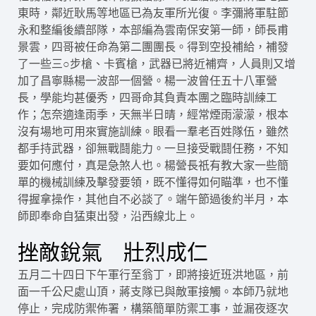
東時，鄰近耿馬等地區已為友軍所光復。李彌將軍駐節
永和整編後續部隊，本部編為雲南保安第一師，師長甫
景雲，四哥被任命為第二團團長。得到空投補給，補發
了一些三○步槍、卡賓槍，武器已將近補齊，人員則又增
加了昌寧縣楊一波部一個營。楊一波曾任五十八軍營
長，學能均甚優秀，四哥命其負責本團之臨時訓練工
作；怎奈適逢雨季，天無半日晴，經常煙雨濛濛，根本
沒有場地可用來實施訓練。眼看一羣老百姓隊伍，雖然
都手持武器，卻無戰鬪能力。一旦接受戰鬪任務，不知
要如何應付，真是急煞人也。楊營長祇有教大家一些簡
單的機械訓練及擊發要領，既不懂得如何瞄準，也不懂
得握拿操作，其他自不必談了。端午節過後約半月，本
師即奉命自猛東出發，沿西線北上。
挫敵銳氣 壯烈成仁
五月二十四日下午軍行至翁丁，即將接近班洪地區，前
面一千公尺處山頂，蔣支隊已與敵軍接觸。本師乃就地
停止，完成防禦佈署，構築簡單防禦工事，並漏夜逐次