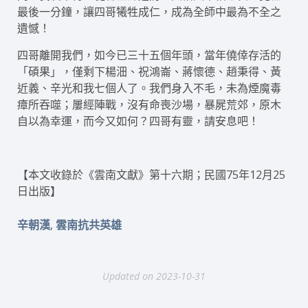
最後一分鐘，讓四哥犧牲成仁，成為全師中最為不全之
遺憾！
四哥離開我們，如今已三十五個年頭，當年僥倖存活的
「碩果」，僅剩下楊沺、祝鴻崙、蔣懷德、趙秉得、黃
近義、辛光和我七個人了。我們身入不毛，未為煙魔毒
瘴所吞噬；屢經陣戰，沒有命喪沙場，暴屍荒郊，原木
自以為幸運，而今又如何？四哥有靈，請安息吧！
【本文收錄於《雲南文獻》第十六期；民國75年12月25
日出版】
,
辛朝漢
雲南抗共英雄
Updated on 2023-10-31