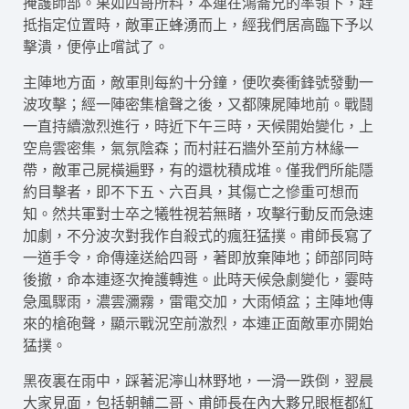
掩護師部。果如四哥所料，本連在鴻崙兄的率領下，趕
抵指定位置時，敵軍正蜂湧而上，經我們居高臨下予以
擊潰，便停止嚐試了。
主陣地方面，敵軍則每約十分鐘，便吹奏衝鋒號發動一
波攻擊；經一陣密集槍聲之後，又都陳屍陣地前。戰鬪
一直持續激烈進行，時近下午三時，天候開始變化，上
空烏雲密集，氣氛陰森；而村莊石牆外至前方林緣一
帶，敵軍己屍橫遍野，有的還枕積成堆。僅我們所能隱
約目擊者，即不下五、六百具，其傷亡之慘重可想而
知。然共軍對士卒之犧牲視若無睹，攻擊行動反而急速
加劇，不分波次對我作自殺式的瘋狂猛撲。甫師長寫了
一道手令，命傳達送給四哥，著即放棄陣地；師部同時
後撤，命本連逐次掩護轉進。此時天候急劇變化，霎時
急風驟雨，濃雲瀰霧，雷電交加，大雨傾盆；主陣地傳
來的槍砲聲，顯示戰況空前激烈，本連正面敵軍亦開始
猛撲。
黑夜裏在雨中，踩著泥濘山林野地，一滑一跌倒，翌晨
大家見面，包括朝輔二哥、甫師長在內大夥兄眼框都紅