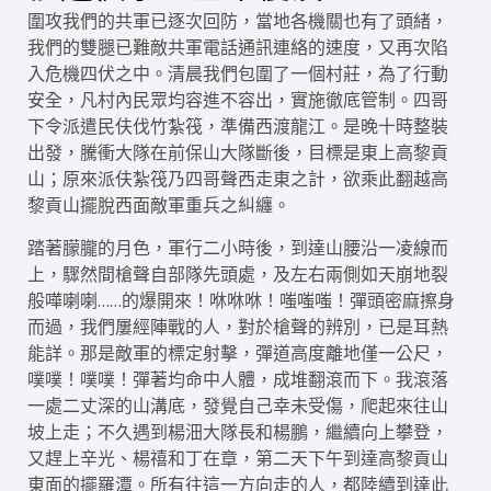
圍攻我們的共軍已逐次回防，當地各機關也有了頭緒，
我們的雙腿已難敵共軍電話通訊連絡的速度，又再次陷
入危機四伏之中。清晨我們包圍了一個村莊，為了行動
安全，凡村內民眾均容進不容出，實施徹底管制。四哥
下令派遣民伕伐竹紮筏，準備西渡龍江。是晚十時整裝
出發，騰衝大隊在前保山大隊斷後，目標是東上高黎貢
山；原來派伕紮筏乃四哥聲西走東之計，欲乘此翻越高
黎貢山擺脫西面敵軍重兵之糾纏。
踏著朦朧的月色，軍行二小時後，到達山腰沿一凌線而
上，驟然間槍聲自部隊先頭處，及左右兩側如天崩地裂
般嘩喇喇……的爆開來！咻咻咻！嗤嗤嗤！彈頭密麻擦身
而過，我們屢經陣戰的人，對於槍聲的辨別，已是耳熱
能詳。那是敵軍的標定射擊，彈道高度離地僅一公尺，
噗噗！噗噗！彈著均命中人體，成堆翻滾而下。我滾落
一處二丈深的山溝底，發覺自己幸未受傷，爬起來往山
坡上走；不久遇到楊沺大隊長和楊鵬，繼續向上攀登，
又趕上辛光、楊禧和丁在章，第二天下午到達高黎貢山
東面的擺羅潭。所有往這一方向走的人，都陸續到達此