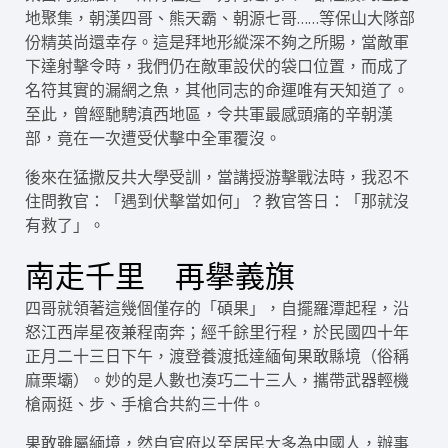
地聚集，朝漢四哥、熊天霸、朝源七哥……等保山大隊部
份精英尚還幸存。這是拜地形縱深不夠之所賜，當敵軍
下達射擊令時，我們仍在敵軍設伏的袋口位置，而成了
名符其實的漏網之魚，其他同志的命運唯有天知道了。
至此，曾經馳騁滇西地區，令共軍最感頭痛的辛朝漢
部，竟在一次遭受伏擊中全軍覆沒。
後來在猛撒反共大學受訓，當講授游擊戰法時，我忍不
住問教官：「遇到伏擊當如何」？教官答日：「那就沒
有救了」。
南走千里 再擧義旗
四哥就領著這幾個僅存的「碩果」，自擺羅潭起程，沿
怒江西岸星夜兼程南奔；經千餘里行程，於民國四十年
正月二十三日下午，渡登養渡抵達緬甸果敢縣境（俗稱
麻栗壩）。妙的是人數也湊巧二十三人，攜帶武器輕機
槍兩挺、步、手槍合共約三十件。
果敢雖屬緬境，然自官府以至居民大多為中國人，辦事