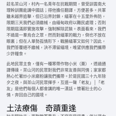
莊名茶山河，村內一名青年在抗戰期間，曾受訓雲南大
理幹訓團能講中國話；得他擔任翻譯，方便甚多。共軍
雖未越界追擊，但已沿界封鎖，緬軍在十五里外佈防，
限期三天我們必須繳械，由緬甸政府以難民處理；否則
限期屆滿即實施攻擊，強制解除武裝。表面看來，我們
不過是一羣烏合之眾，然而對緬軍的戰力，倒也不放在
眼裏；但在人單勢孤情形下，戰勝緬軍又如何？因此，
我們答覆絕不繳械，決不滯留緬境，唯望供應我們攜帶
少許糧食。
此地民眾主食，僅有一種寒帶作物小米（粟），透過通
譯傳達，茶山河的民眾對我們非常友善與同情；家家都
熱心忙著炒小米磨粉讓我們攜帶。於是民國三十九年除
夕之夜，與茶山河民眾揮手，互道一聲「老友」│「老
友」是他們每個人都會講的唯一漢話。懷著壯士的心
情，奔回自己的國境。
土法療傷 奇蹟重逢