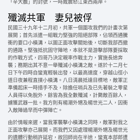
「辛大膽」的封號，一時威震怒江東西兩岸。
殲滅共軍 妻兒被俘
民國三十九年十二月初，共軍一個圍攻我們的計畫次第
展開；首先派遣一組戰力堅強的阻絕部隊，佔領西通騰
衝的要口小橫溝，以圖正面攻擊關始後，切斷我部西撤
的通路。堅強抵抗固守陣地，本就不是游擊部隊要採取
的作戰方式，四哥乃決定親率作戰主力，實施長途奔
襲；務期出其不意一舉殲滅小橫溝之敵。遂於十二月七
日下午四時自蠻寬輕裝出發，以最高速度，穿越山徑小
道日夜兼程直撲小橫溝。八日清晨抵達目標地，敵軍正
準備起床一時措手不及，除擔任哨兵及已先著裝之零星
人員得以免脫外，餘皆為我全數殲滅，計斃敵百餘人，
擄獲武器一批。我方則有楊潮外甥及楊世光二人，因衝
入敵陣過早而中彈陣亡。
由於情報來遲，當我軍襲擊小橫溝之同時，敵軍對我之
正面攻擊亦己展開。而我們又因處理楊潮外甥及楊世光
的遺體行動稍許延宕，故回師尚在半途，蠻寬本部郎遭