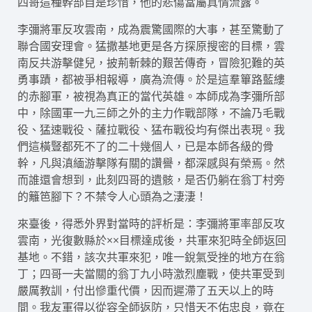
四哥這種幹部自是珍惜，他的悲傷當屬真情流露。
李彌將軍反攻雲南，成為震驚國際的大事，甚至驚動了
聯合國安理會。猛撒基地更是各方探原搜密的目標，雲
南反共游擊健兒，披荊斬棘的艱苦傳奇，冒險犯難的英
勇事蹟，都被爭相報導，廣為流傳。於是這羣篳路藍縷
的赤腳軍，被視為真正的當代英雄。本師成為李彌所部
中，除國軍一九三師之外的主力作戰部隊，不論乃毛戰
役、猛速戰役、薩拉戰役、猛布戰役均有傑出表現。我
們這橫豎都死不了的二十幾個人，已是本師各級的骨
幹，凡與滇緬游擊隊有關的讚譽，都深感與有榮焉。然
而誰還會想到，此刻四哥的遺骸，是否仍躺在翁丁村旁
的籬笆腳下？不禁令人心頭為之淒淒！
來臺後，得悉外界對當時的評析是：李彌將軍率部反攻
雲南，光復數縣於××目標達成後，共軍來犯時全師返回
基地。不錯，該次共軍來犯，唯一銳氣受挫的地方在翁
丁；四哥一夫當關的翁丁九小時激烈塵戰，使共軍受到
嚴厲教訓，付出慘重代價，因而遲滯了五天以上的時
間。我友軍得以從容全師返防，只惜天不佑忠良，竟在