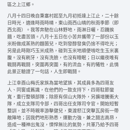
區之上江鄉。
八月十四日晚自秉塞村起至九月初抵達上江止，二十餘
日時光，適逢時雨時晴，東山雨西山晴的秋雨季節（即
西北雨）。我等奔馳在山林野地，雨淋日曬，忍饑挨
餓，吃盡苦頭。八月十五日在小苦井攜帶了一部份以玉
米粉做成蒸熟的麵箇兒，吃到發醇發臭仍捨不得吃光；
另是此時剛巧玉米成熟，碰到玉米地順便啃吃生玉米裏
腹。沒有刷牙，沒有洗臉，也沒有睡眠；日以繼夜唯有
戰鬪再戰鬪，突圍再突圍，有的流血，有的犧牲，此情
此景正驗證了一句話，人生即戰鬪。
上江幸酉山梅氏家族為當地望族，其成員多為四哥友
人、同窗或舊識，在他們的一致支持下，四哥駐節蠻
寬，重行整頓部隊；除原有保山大隊外，另擴增騰衝大
隊，成立支隊司令部，四哥出任支隊司令官。開始短暫
整訓，並不時親率游擊健兒，東渡怒江突擊瓦房街一帶
敵陣地；因我們地形熟悉，運動力強，兼之鬪志高昂，
造成一種神出鬼沒，慄悍無比的氣勢，共軍乃給予四哥