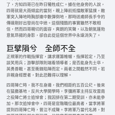
了，方知四哥已在昨日犧牲成仁。據在他身旁的人說，
四哥就是大雨傾盆的當刻，親上陣前抵擋敵軍猛撲，敵
軍突入陣地時胸部連中數彈倒地，那時送甫師長手令的
傳達剛好出發尚在中途。這個殘酷的事實雖然不敢相
信，然而四哥親切的面容，爽朗的笑聲，以及朝氣蓬勃
意氣昂揚的身影，卻自此從這個世界中永遠消失了。
巨擘隕兮 全師不全
正規軍的作戰指揮官，講求運籌帷幄，指揮若定，乃至
談笑用兵；游擊部隊則端看領導者；是否能身先士卒，
英勇善戰，甚至衝鋒陷陣而定。兩者之間截然不同，若
非親身經歷者，對此恐難得以理解。
四哥陣亡時，我不在身邊，我們相距約五百公尺。後來
在猛撒基地，反共大學開學時，李彌將軍主持反攻雲南
之役陣亡將士追悼會；我因排在第二期受訓，亦未能參
加。那次追悼會中，四哥是官階職位最高者，當李將軍
提到四哥陣亡時，曾泣不成聲。李將軍乃當代名將，對