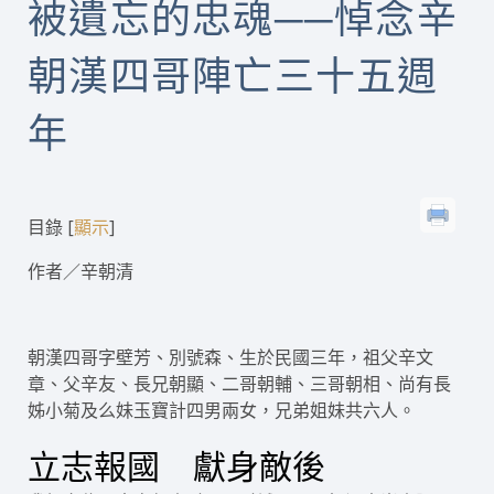
被遺忘的忠魂──悼念辛
朝漢四哥陣亡三十五週
年
目錄
[
]
顯示
作者／辛朝清
朝漢四哥字壁芳、別號森、生於民國三年，祖父辛文
章、父辛友、長兄朝顯、二哥朝輔、三哥朝相、尚有長
姊小菊及么妹玉寶計四男兩女，兄弟姐妹共六人。
立志報國 獻身敵後